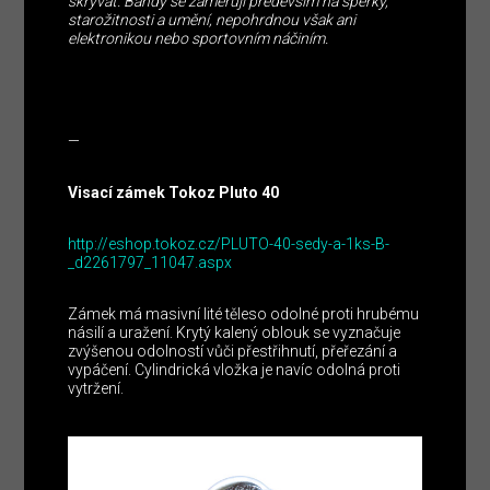
skrývat. Bandy se zaměřují především na šperky,
starožitnosti a umění, nepohrdnou však ani
elektronikou nebo sportovním náčiním.
—
Visací zámek Tokoz Pluto 40
http://eshop.tokoz.cz/PLUTO-40-sedy-a-1ks-B-
_d2261797_11047.aspx
Zámek má masivní lité těleso odolné proti hrubému
násilí a uražení. Krytý kalený oblouk se vyznačuje
zvýšenou odolností vůči přestřihnutí, přeřezání a
vypáčení. Cylindrická vložka je navíc odolná proti
vytržení.