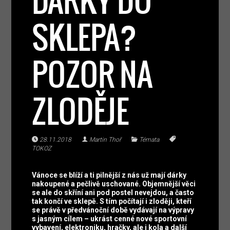
DÁRKY DO
SKLEPA?
POZOR NA
ZLODĚJE
28.11.2018
Martin Thoř
Témata
TOKOZ
Vánoce se blíží a ti pilnější z nás už mají dárky
nakoupené a pečlivě uschované. Objemnější věci
se ale do skříní ani pod postel nevejdou, a často
tak končí ve sklepě. S tím počítají i zloději, kteří
se právě v předvánoční době vydávají na výpravy
s jasným cílem – ukrást cenné nové sportovní
vybavení, elektroniku, hračky, ale i kola a další