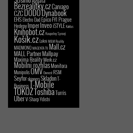
Agdata
Bezrealitky.cz
Carvago
DODO
Dynabook
CZC
EHS
Epico
FYI Prague
Electro Dad
Inveo
Imper
iSTYLE
Hedepy
Kaktus
Knihobot.cz
Koupelny Syrový
Košík.cz
Lokni
M&M Reality
Mall.cz
MADMONQ
MAGENTA TV
MALL Partner
Mallpay
Maxima Reality
Merk.cz
Mobilní rozhlas
Monitora
OMV
RSM
Munipolis
Ownest
Seyfor
Skladon
T-
skinners
T-Mobile
Business
TOKOZ
Toshiba
Turris
Uber
V-Sharp
Ydistri