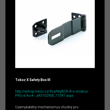
Tokoz X Safety Box III
http://eshop.tokoz.cz/XsafetyBOX-III-s-vlozkou-
PRO-a1ks-K-_d43102906_11047.aspx
Uzamykatelný mechanismus vhodný pro