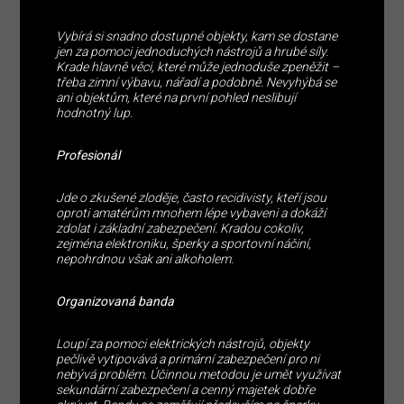
Vybírá si snadno dostupné objekty, kam se dostane
jen za pomoci jednoduchých nástrojů a hrubé síly.
Krade hlavně věci, které může jednoduše zpeněžit –
třeba zimní výbavu, nářadí a podobně. Nevyhýbá se
ani objektům, které na první pohled neslibují
hodnotný lup.
Profesionál
Jde o zkušené zloděje, často recidivisty, kteří jsou
oproti amatérům mnohem lépe vybaveni a dokáží
zdolat i základní zabezpečení. Kradou cokoliv,
zejména elektroniku, šperky a sportovní náčiní,
nepohrdnou však ani alkoholem.
Organizovaná banda
Loupí za pomoci elektrických nástrojů, objekty
pečlivě vytipovává a primární zabezpečení pro ni
nebývá problém. Účinnou metodou je umět využívat
sekundární zabezpečení a cenný majetek dobře