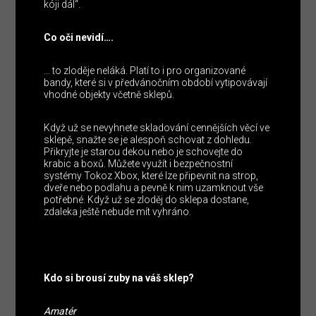
kóji dál“.
Co oči nevidí….
… to zloděje neláká. Platí to i pro organizované
bandy, které si v předvánočním období vytipovávají
vhodné objekty včetně sklepů.
Když už se nevyhnete skladování cennějších věcí ve
sklepě, snažte se je alespoň schovat z dohledu.
Přikryjte je starou dekou nebo je schovejte do
krabic a boxů. Můžete využít i bezpečnostní
systémy Tokoz Xbox, které lze připevnit na strop,
dveře nebo podlahu a pevně k nim uzamknout vše
potřebné. Když už se zloděj do sklepa dostane,
zdaleka ještě nebude mít vyhráno.
Kdo si brousí zuby na váš sklep?
Amatér