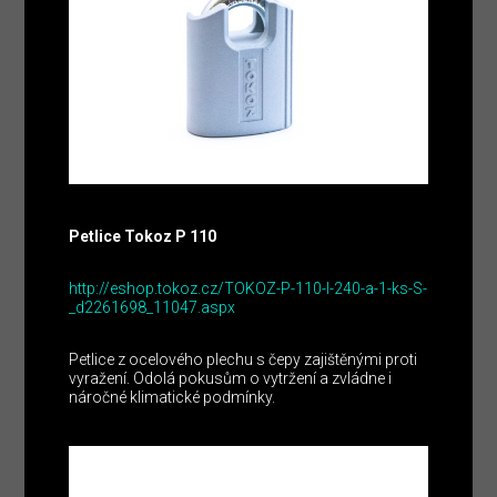
Petlice Tokoz P 110
http://eshop.tokoz.cz/TOKOZ-P-110-I-240-a-1-ks-S-
_d2261698_11047.aspx
Petlice z ocelového plechu s čepy zajištěnými proti
vyražení. Odolá pokusům o vytržení a zvládne i
náročné klimatické podmínky.