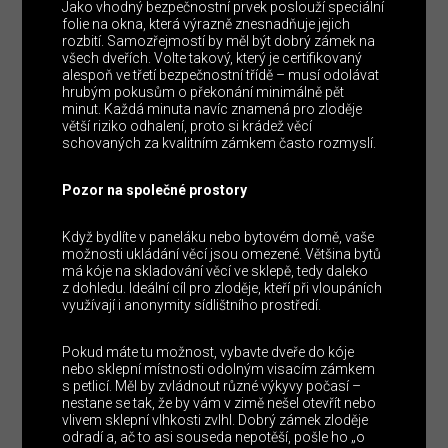
Jako vhodný bezpečnostní prvek poslouží speciální
folie na okna, která výrazně znesnadňuje jejich
rozbití. Samozřejmostí by měl být dobrý zámek na
všech dveřích. Volte takový, který je certifikovaný
alespoň ve třetí bezpečnostní třídě – musí odolávat
hrubým pokusům o překonání minimálně pět
minut. Každá minuta navíc znamená pro zloděje
větší riziko odhalení, proto si krádež věcí
schovaných za kvalitním zámkem často rozmyslí.
Pozor na společné prostory
Když bydlíte v paneláku nebo bytovém domě, vaše
možnosti ukládání věcí jsou omezené. Většina bytů
má kóje na skladování věcí ve sklepě, tedy daleko
z dohledu. Ideální cíl pro zloděje, kteří při vloupáních
využívají i anonymity sídlištního prostředí.
Pokud máte tu možnost, vybavte dveře do kóje
nebo sklepní místnosti odolným visacím zámkem
s petlicí. Měl by zvládnout různé výkyvy počasí –
nestane se tak, že by vám v zimě nešel otevřít nebo
vlivem sklepní vlhkosti zvlhl. Dobrý zámek zloděje
odradí a, ač to asi souseda nepotěší, pošle ho „o