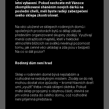
letní vybavení. Pokud nechcete mít Vánoce
zkomplikované sháněním nových dárků na
poslední chvíli, měli byste raději zabezpečení
svého sklepa zkontrolovat.
Na věci uložené ve sklepech rodinných domů i
společných prostorách bytů si dělají zálusk
především organizované skupiny zlodějů. Využívají
menší ostražitosti majitelů, kteří v hektické
atmosféře blížících se svátků nevěnují pozornost
tomu, jak cenné věci ukládají a zda jsou v bezpečí.
Na co si dát pozor?
Rodinný dům není hrad
Sklep v rodinném domě bývá nejslabším a
rozhodně ne nedobytným místem. Zloději se do něj
mohou dostat více způsoby – kromě hlavních dveří
umí „využít“ třeba i malá sklepní okénka. Pokud
máte sklep propojený s obytnou částí, otevírá se
jim volná cesta do celého domu, což rozhodně
není příjemná představa.