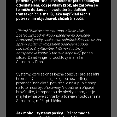
podvodných e-mailů tvářících se jako zaslaných
odesílatelem, což je vítaný krok, ale zároveň se
to může dotknout i newsletterů a dalších
transakčních e-mailů, jako například těch s
potvrzením objednávek služeb či zboží.
„Platný DKIM se stane nutnou, nikoliv však
postačující podmínkou k úspěšnému doručení
hromadné pošty zasílané do schránek Seznam.cz. Na
zprávy s platným digitálním podpisem budou
samozřejmě aplikovány další mechanizmy
antispamové kontroly tak jako doposud,
“ popsal
situaci David Finger, produktový manažer
Seznam.cz Email.
Systémy, které se dnes běžně používají pro zasílání
hromadných nabídek, jako jsou newslettery,
promoční nabídky či potvrzení o nákupu v e-shopu,
na toto musí být připraveny. V opačném případě
hrozí riziko, že zapadnou do složky spam, kde je
majitel e-mailové schránky, a to nejen hostované na
Seznam.cz, může přehlédnout.
Jak mohou systémy poskytující hromadné