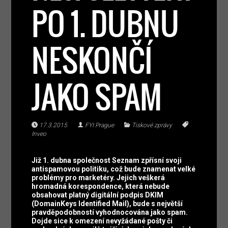
PO 1. DUBNU
NESKONČÍ
JAKO SPAM
17.3.2015
FYI Prague
Tiskové zprávy
Inveo
Již 1. dubna společnost Seznam zpřísní svoji
antispamovou politiku, což bude znamenat velké
problémy pro marketéry. Jejich veškerá
hromadná korespondence, která nebude
obsahovat platný digitální podpis DKIM
(DomainKeys Identified Mail), bude s největší
pravděpodobností vyhodnocována jako spam.
Dojde sice k omezení nevyžádané pošty či