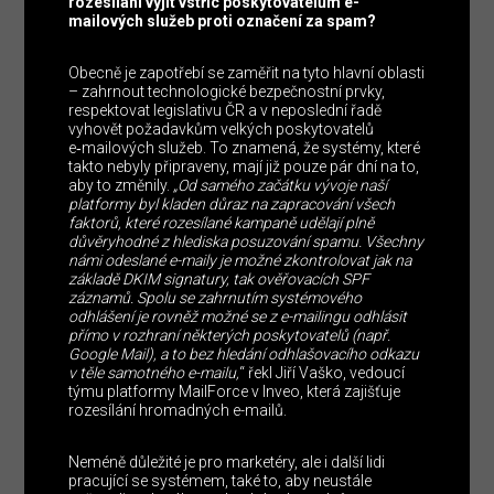
rozesílání vyjít vstříc poskytovatelům e-
mailových služeb proti označení za spam?
Obecně je zapotřebí se zaměřit na tyto hlavní oblasti
– zahrnout technologické bezpečnostní prvky,
respektovat legislativu ČR a v neposlední řadě
vyhovět požadavkům velkých poskytovatelů
e‑mailových služeb. To znamená, že systémy, které
takto nebyly připraveny, mají již pouze pár dní na to,
aby to změnily.
„Od samého začátku vývoje naší
platformy byl kladen důraz na zapracování všech
faktorů, které rozesílané kampaně udělají plně
důvěryhodné z hlediska posuzování spamu. Všechny
námi odeslané e-maily je možné zkontrolovat jak na
základě DKIM signatury, tak ověřovacích SPF
záznamů. Spolu se zahrnutím systémového
odhlášení je rovněž možné se z e-mailingu odhlásit
přímo v rozhraní některých poskytovatelů (např.
Google Mail), a to bez hledání odhlašovacího odkazu
v těle samotného e-mailu,
“ řekl Jiří Vaško, vedoucí
týmu platformy MailForce v Inveo, která zajišťuje
rozesílání hromadných e-mailů.
Neméně důležité je pro marketéry, ale i další lidi
pracující se systémem, také to, aby neustále