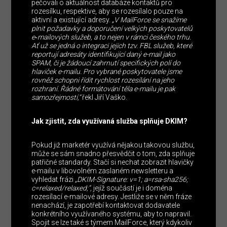
pečovali o aktuálnost databáze kontaktů pro
rozesílku, respektive, aby se rozesílalo pouze na
aktivní a existující adresy.
„V MailForce se snažíme
plnit požadavky a doporučení velkých poskytovatelů
e‑mailových služeb, a to nejen v rámci českého trhu.
Ať už se jedná o integraci jejich tzv. FBL služeb, které
reportují adresáty identifikující daný e-mail jako
SPAM, či je žádoucí zahrnutí specifických polí do
hlaviček e-mailu. Pro vybrané poskytovatele jsme
rovněž schopni řídit rychlost rozesílání na jeho
rozhraní. Řádné formátování těla e-mailu je pak
samozřejmostí,“
řekl Jiří Vaško.
Jak zjistit, zda využívaná služba splňuje DKIM?
Pokud již marketér využívá nějakou takovou službu,
může se sám snadno přesvědčit o tom, zda splňuje
patřičné standardy. Stačí si nechat zobrazit hlavičky
e-mailu v libovolném zaslaném newsletteru a
vyhledat frázi
„DKIM-Signature: v=1; a=rsa-sha256;
c=relaxed/relaxed;“,
jejíž součástí je i doména
rozesílací e-mailové adresy. Jestliže se v něm fráze
nenachází, je zapotřebí kontaktovat dodavatele
konkrétního využívaného systému, aby to napravil.
Spojit se lze také s týmem MailForce, který kdykoliv