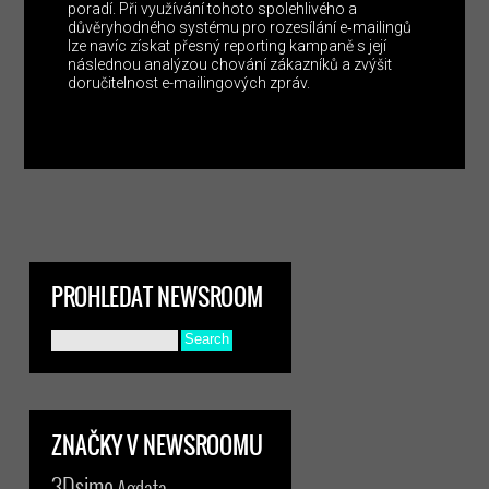
poradí. Při využívání tohoto spolehlivého a
důvěryhodného systému pro rozesílání e‑mailingů
lze navíc získat přesný reporting kampaně s její
následnou analýzou chování zákazníků a zvýšit
doručitelnost e-mailingových zpráv.
PROHLEDAT NEWSROOM
ZNAČKY V NEWSROOMU
3Dsimo
Agdata