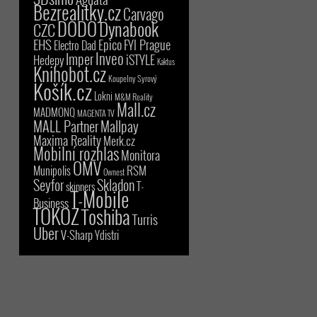
Bezrealitky.cz
Carvago
DODO
Dynabook
CZC
EHS
Epico
FYI Prague
Electro Dad
Inveo
Imper
iSTYLE
Hedepy
Kaktus
Knihobot.cz
Koupelny Syrový
Košík.cz
Lokni
M&M Reality
Mall.cz
MADMONQ
MAGENTA TV
MALL Partner
Mallpay
Maxima Reality
Merk.cz
Mobilní rozhlas
Monitora
OMV
RSM
Munipolis
Ownest
Seyfor
Skladon
T-
skinners
T-Mobile
Business
TOKOZ
Toshiba
Turris
Uber
V-Sharp
Ydistri