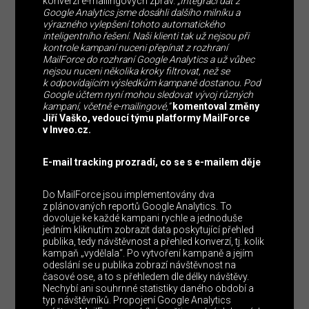
konverzí e-mailingových zpráv.
„Integrací dat z
Google Analytics jsme dosáhli dalšího milníku a
výrazného vylepšení tohoto automatického
inteligentního řešení. Naši klienti tak už nejsou při
kontrole kampaní nuceni přepínat z rozhraní
MailForce do rozhraní Google Analytics a už vůbec
nejsou nuceni několika kroky filtrovat, než se
k odpovídajícím výsledkům kampaně dostanou. Pod
Google účtem nyní mohou sledovat vývoj různých
kampaní, včetně e-mailingové,“
komentoval změny
Jiří Vaško, vedoucí týmu platformy MailForce
v Inveo.cz.
E-mail tracking prozradí, co se s e-mailem děje
Do MailForce jsou implementovány dva
z plánovaných reportů Google Analytics. To
dovoluje ke každé kampani rychle a jednoduše
jedním kliknutím zobrazit data poskytující přehled
publika, tedy návštěvnost a přehled konverzí, tj. kolik
kampaň „vydělala“. Po vytvoření kampaně a jejím
odeslání se u publika zobrazí návštěvnost na
časové ose, a to s přehledem dle délky návštěvy.
Nechybí ani souhrnné statistiky daného období a
typ návštěvníků. Propojení Google Analytics