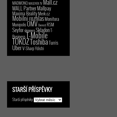
Mall.cz
MADMONQ
MAGENTA TV
MALL Partner
Mallpay
Maxima Reality
Merk.cz
Mobilní rozhlas
Monitora
OMV
RSM
Munipolis
Ownest
Seyfor
Skladon
T-
skinners
T-Mobile
Business
TOKOZ
Toshiba
Turris
Uber
V-Sharp
Ydistri
STARŠÍ PŘÍSPĚVKY
Starší příspěvky