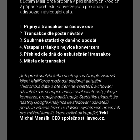
s účtem MailForce probíhá v pěti snadných krocích.
V případě přehledu konverze jsou pro analýzu
k dispozici následující data:
Příjmy a transakce na časové ose
Transakce dle počtu návštěv
Souhrnné statistiky daného období
Vstupní stránky s nejvíce konverzemi
Přehled dle dnů do uskutečnění transakce
Města dle transakcí
„Integrací analytického nástroje od Google získává
klient MailForce možnost sledovat aktuální
i historická data o otevření newsletterů a chování
uživatelů a je schopen analyzovat vlastnosti, jako je
konverze, prodeje a další údaje. Statistiky ukazují, že
nástroj Google Analytics ke sledování uživatelů
používá většina firem i v dalších systémech určených
pro měření kanálů, které ovlivňují kupující,“
řekl
Michal Menšík, CEO společnosti Inveo.cz
.