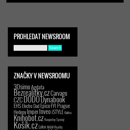
PROHLEDAT NEWSROOM
ZNAČKY V NEWSROOMU
3Dsimo
Agdata
Bezrealitky.cz
Carvago
DODO
Dynabook
CZC
EHS
Epico
FYI Prague
Electro Dad
Inveo
Imper
iSTYLE
Hedepy
Kaktus
Knihobot.cz
Koupelny Syrový
Košík.cz
Lokni
M&M Reality