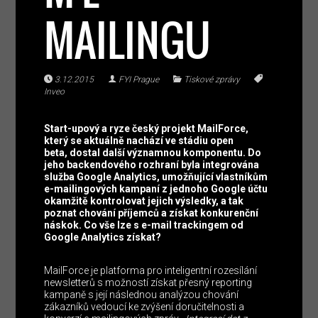
MAILINGU
3.12.2015
FYI Prague
Tiskové zprávy
Inveo
Start-upový a ryze český projekt MailForce,
který se aktuálně nachází ve stádiu open
beta, dostal další významnou komponentu. Do
jeho backendového rozhraní byla integrována
služba Google Analytics, umožňující vlastníkům
e-mailingových kampaní z jednoho Google účtu
okamžitě kontrolovat jejich výsledky, a tak
poznat chování příjemců a získat konkurenční
náskok. Co vše lze s e-mail trackingem od
Google Analytics získat?
MailForce je platforma pro inteligentní rozesílání
newsletterů s možností získat přesný reporting
kampaně s její následnou analýzou chování
zákazníků vedoucí ke zvýšení doručitelnosti a