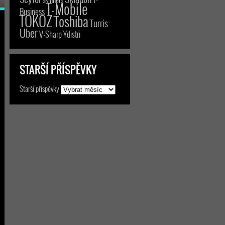
T-Mobile
Business
TOKOZ
Toshiba
Turris
Uber
V-Sharp
Ydistri
STARŠÍ PŘÍSPĚVKY
Starší příspěvky