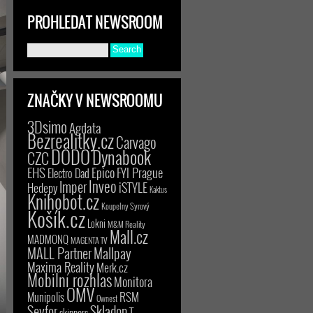
PROHLEDAT NEWSROOM
ZNAČKY V NEWSROOMU
3Dsimo
Agdata
Bezrealitky.cz
Carvago
DODO
Dynabook
CZC
EHS
Epico
FYI Prague
Electro Dad
Inveo
Imper
iSTYLE
Hedepy
Kaktus
Knihobot.cz
Koupelny Syrový
Košík.cz
Lokni
M&M Reality
Mall.cz
MADMONQ
MAGENTA TV
MALL Partner
Mallpay
Maxima Reality
Merk.cz
Mobilní rozhlas
Monitora
OMV
RSM
Munipolis
Ownest
Seyfor
Skladon
T-
skinners