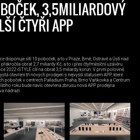
OBOČEK, 3,5MILIARDOVÝ
LŠÍ ČTYŘI APP
e disponuje sítí 10 poboček, a to v Praze, Brně, Ostravě a Ústí nad
řekročila obrat 2,7 miliardy Kč, a to i přes čtyřměsíční uzávěru
 2022 iSTYLE cílí na obrat 3,5 miliardy korun. V první polovině
ystá otevření tří nových prodejen s nejvyšší statusem APP, které
cích poboček v centrech Palladium Praha, Brno Vaňkovka a Centrum
říštího roku bude navíc otevřena zbrusu nová APP prodejna
a nádraží.