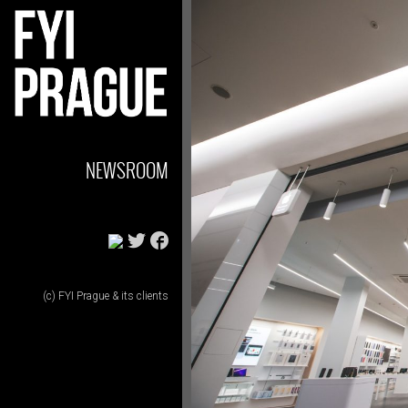
NEWSROOM
(c) FYI Prague & its clients