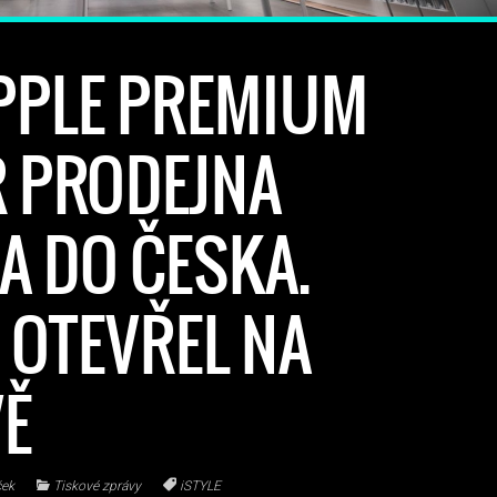
PPLE PREMIUM
 PRODEJNA
A DO ČESKA.
I OTEVŘEL NA
Ě
ček
Tiskové zprávy
iSTYLE