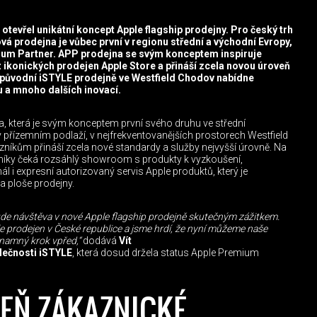
evřel unikátní koncept Apple flagship prodejny. Pro český trh
vá prodejna je vůbec první v regionu střední a východní Evropy,
ium Partner. APP prodejna se svým konceptem inspiruje
konických prodejen Apple Store a přináší zcela novou úroveň
 původní iSTYLE prodejně ve Westfield Chodov nabídne
 a mnoho dalších inovací.
, která je svým konceptem první svého druhu ve střední
 přízemním podlaží, v nejfrekventovanějších prostorech Westfield
íkům přináší zcela nové standardy a služby nejvyšší úrovně. Na
níky čeká rozsáhlý showroom s produkty k vyzkoušení,
l i expresní autorizovaný servis Apple produktů, který je
a ploše prodejny.
ude návštěva v nové Apple flagship prodejně skutečným zážitkem.
le prodejen v České republice a jsme hrdí, že nyní můžeme naše
znamný krok vpřed,“
dodává
Vít
lečnosti iSTYLE
, která dosud držela status Apple Premium
EŇ ZÁKAZNICKÉ