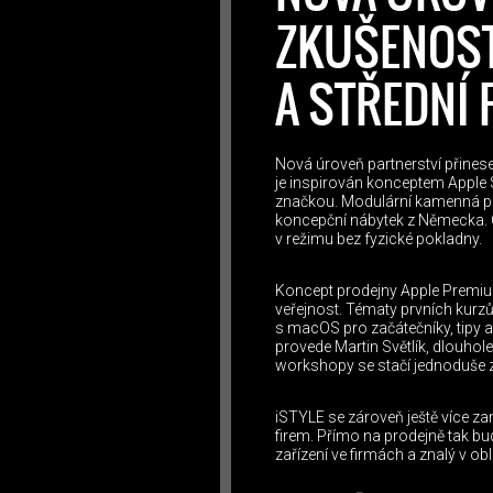
ZKUŠENOST
A STŘEDNÍ 
Nová úroveň partnerství přines
je inspirován konceptem Apple S
značkou. Modulární kamenná pod
koncepční nábytek z Německa. C
v režimu bez fyzické pokladny.
Koncept prodejny Apple Premium
veřejnost. Tématy prvních kurzů
s macOS pro začátečníky, tipy a
provede Martin Světlík, dlouhol
workshopy se stačí jednoduše za
iSTYLE se zároveň ještě více za
firem. Přímo na prodejně tak bu
zařízení ve firmách a znalý v o