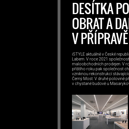
DESÍTKA P
OBRAT A DA
V PŘÍPRAVĚ
iSTYLE aktuálně v České republic
Labem. V roce 2021 společnost p
maloobchodních prodejen. V roce
příštího roku pak společnost ch
vzniknou rekonstrukcí stávají
Černý Most. V druhé polovině p
v chystané budově u Masarykov