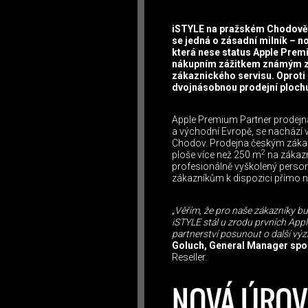
iSTYLE na pražském Chodově ot
se jedná o zásadní milník – no
která nese status Apple Prem
nákupním zážitkem známým z i
zákaznického servisu. Oproti
dvojnásobnou prodejní plochu
Apple Premium Partner prodejna
a východní Evropě, se nachází v
Chodov. Prodejna českým zákazn
2
ploše více než 250 m
na zákaz
profesionálně vyškolený personá
zákazníkům k dispozici přímo n
„
Věřím, že pro naše zákazníky b
iSTYLE stál u zrodu prvních App
partnerství posunout o další vý
Goluch, General Manager spo
Reseller.
NOVÁ ÚROV