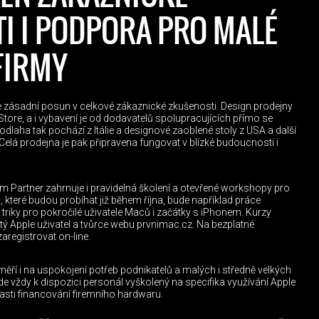
I I PODPORA PRO MALÉ
FIRMY
e zásadní posun v celkové zákaznické zkušenosti. Design prodejny
tore, a i vybavení je od dodavatelů spolupracujících přímo se
laha tak pochází z Itálie a designové zaoblené stoly z USA a další
elá prodejna je pak připravena fungovat v blízké budoucnosti i
 Partner zahrnuje i pravidelná školení a otevřené workshopy pro
, které budou probíhat již během října, bude například práce
 triky pro pokročilé uživatele Maců i začátky s iPhonem. Kurzy
etý Apple uživatel a tvůrce webu prvnimac.cz. Na bezplatné
registrovat on-line.
měří i na uspokojení potřeb podnikatelů a malých i středně velkých
de vždy k dispozici personál vyškolený na specifika využívání Apple
blasti financování firemního hardwaru.