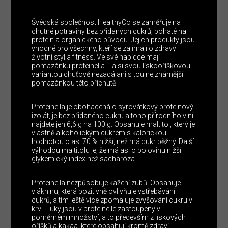
Švédská společnost HealthyCo se zaměřuje na
chutné potraviny bez přidaných cukrů, bohaté na
protein a organického původu. Jejich produkty jsou
vhodné pro všechny, kteří se zajímají o zdravý
životní styl a fitness. Ve své nabídce mají i
pomazánku proteinella. Ta si svou lískooříškovou
variantou chuťově nezadá ani s tou nejznámější
pomazánkou této příchutě.
Proteinella je obohacená o syrovátkový proteinový
izolát, je bez přidaného cukru a toho přírodního v ní
najdete jen 6,6 g na 100 g. Obsahuje maltitol, který je
vlastně alkoholickým cukrem s kalorickou
hodnotou o asi 70 % nižší, než má cukr běžný. Další
výhodou maltitolu je, že má asi o polovinu nižší
glykemický index než sacharóza.
Proteinella nezpůsobuje kažení zubů. Obsahuje
vlákninu, která pozitivně ovlivňuje vstřebávání
cukrů, a tím ještě více zpomaluje zvyšování cukru v
krvi. Tuky jsou v proteinelle zastoupeny v
poměrném množství, a to především z lískových
oříšků a kakaa, které obsahují kromě zdraví