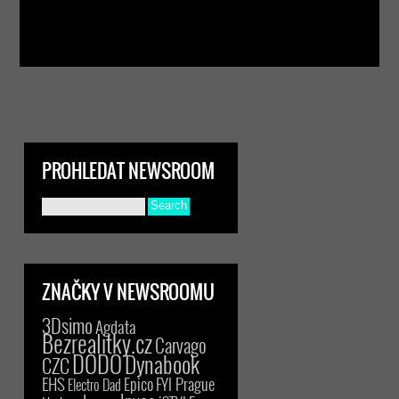
PROHLEDAT NEWSROOM
ZNAČKY V NEWSROOMU
3Dsimo
Agdata
Bezrealitky.cz
Carvago
DODO
Dynabook
CZC
EHS
Epico
FYI Prague
Electro Dad