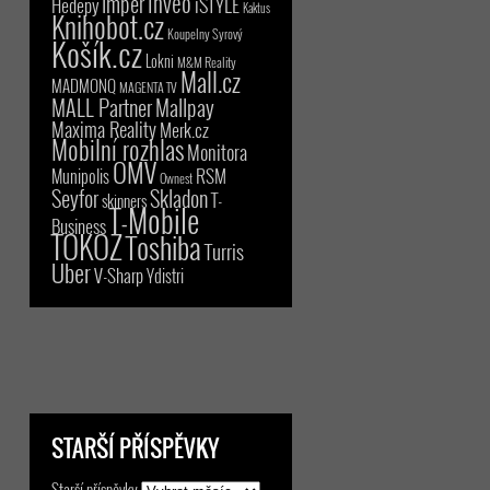
Inveo
Imper
iSTYLE
Hedepy
Kaktus
Knihobot.cz
Koupelny Syrový
Košík.cz
Lokni
M&M Reality
Mall.cz
MADMONQ
MAGENTA TV
MALL Partner
Mallpay
Maxima Reality
Merk.cz
Mobilní rozhlas
Monitora
OMV
RSM
Munipolis
Ownest
Seyfor
Skladon
T-
skinners
T-Mobile
Business
TOKOZ
Toshiba
Turris
Uber
V-Sharp
Ydistri
STARŠÍ PŘÍSPĚVKY
Starší příspěvky