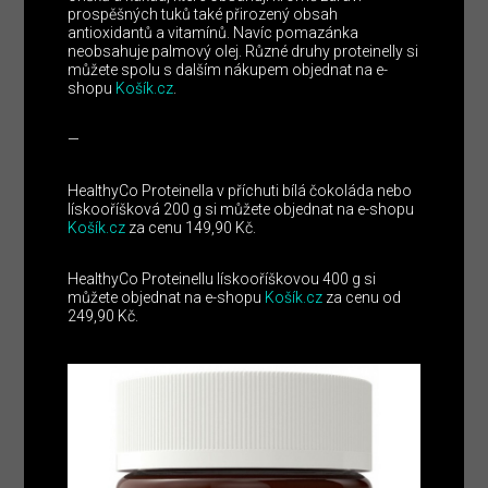
prospěšných tuků také přirozený obsah
antioxidantů a vitamínů. Navíc pomazánka
neobsahuje palmový olej. Různé druhy proteinelly si
můžete spolu s dalším nákupem objednat na e-
shopu
Košík.cz
.
—
HealthyCo Proteinella v příchuti bílá čokoláda nebo
lískooříšková 200 g si můžete objednat na e-shopu
Košík.cz
za cenu 149,90 Kč.
HealthyCo Proteinellu lískooříškovou 400 g si
můžete objednat na e-shopu
Košík.cz
za cenu od
249,90 Kč.