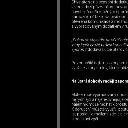
Chystáte se na sepsání dodatku 
v souladu s původní smlouvou. D
abyste předešli možným sporům.
samozřejmě také podpisů obou
otevřená komunikace a možnost o
s vypracovaným dodatkem v ru
„Pokud se chystáte na větší nebo 
vždy lepší využít právní konzult
sporům,“
dodává Lucie Starovič
Pozor určitě dejte na vzory smluv
využijte vzory smluv, které nabíz
Na ústní dohody raději zapo
Máte v ruce vypracovaný dodat
nejrychlejší a nejefektivnější je
nájemník může nechat k prostudo
K doručení můžete využít i pošt
lze poslat i e-mailem, zde je a
a odeslání zpět.