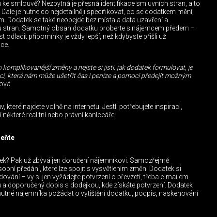
ke smlouvě? Nezbytná je přesná identifikace smluvních stran, a to
ále je nutné co nejdetailněji specifikovat, co se dodatkem mění,
 Dodatek se také neobejde bez místa a data uzavření a
 stran. Samotný obsah dodatku proberte s nájemcem předem –
dladit připomínky je vždy lepší, než kdybyste přišli už
ce.
komplikovanější změny a nejste si jisti, jak dodatek formulovat, je
aci, která nám může ušetřit čas i peníze a pomoci předejít možným
ová.
, které najdete volně na internetu. Jestli potřebujete inspiraci,
í některé realitní nebo právní kanlceáře.
meňte
ek? Pak už zbývá jen doručení nájemníkovi. Samozřejmě
 osobní předání, které lze spojit s vysvětlením změn. Dodatek si
vání – vy si jen vyžádejte potvrzení o převzetí, třeba e-mailem.
u a doporučený dopis s dodejkou, kde získáte potvrzení. Dodatek
le nutné nájemníka požádat o vytištění dodatku, podpis, naskenování