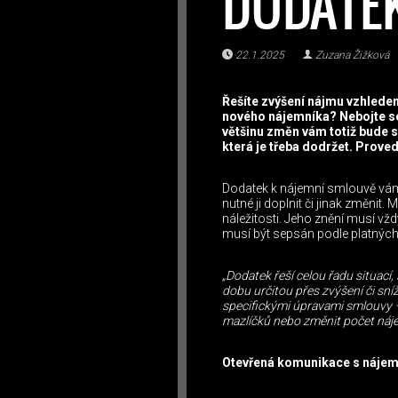
DODATE
22.1.2025
Zuzana Žižková
Řešíte zvýšení nájmu vzhledem 
nového nájemníka? Nebojte se
většinu změn vám totiž bude s
která je třeba dodržet. Prove
Dodatek k nájemní smlouvě vám p
nutné ji doplnit či jinak změni
náležitosti. Jeho znění musí vž
musí být sepsán podle platnýc
„Dodatek řeší celou řadu situací
dobu určitou přes zvýšení či sn
specifickými úpravami smlouvy –
mazlíčků nebo změnit počet náj
Otevřená komunikace s nájemc