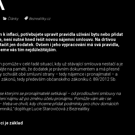
K
Články
Bezrealitky.cz
k inflaci, potřebujete upravit pravidla užívání bytu nebo přidat
, není nutné hned řešit novou nájemní smlouvu. Na drtivou
tačit jen dodatek. Ovšem i jeho vypracování má svá pravidla,
deme vás tím nejdůležitějším.
omůže v celé řadě situací, kdy už stávající smlouva nestačí a je
t. Mějte na paměti, že dodatek je právním dokumentem a má přesné
dy schválit obě smluvní strany – tedy nájemce i pronajímatel – a
h zákonů, tedy především občanského zákoníku č. 89/2012 Sb.
, se kterými se pronajímatelé setkávají – od prodloužení smlouvy na
ížení nájmu až po změnu účelu pronájmu. Pomůže vám ale i se
 třeba ve chvíli, kdy chceme přidat podmínky pro chov domácích
emníků,“
doplňuje Lucie Starovičová z Bezrealitky.
i je základ