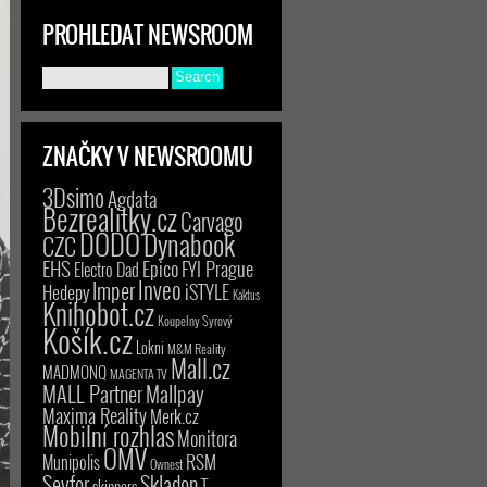
PROHLEDAT NEWSROOM
ZNAČKY V NEWSROOMU
3Dsimo
Agdata
Bezrealitky.cz
Carvago
DODO
Dynabook
CZC
EHS
Epico
FYI Prague
Electro Dad
Inveo
Imper
iSTYLE
Hedepy
Kaktus
Knihobot.cz
Koupelny Syrový
Košík.cz
Lokni
M&M Reality
Mall.cz
MADMONQ
MAGENTA TV
MALL Partner
Mallpay
Maxima Reality
Merk.cz
Mobilní rozhlas
Monitora
OMV
RSM
Munipolis
Ownest
Seyfor
Skladon
T-
skinners