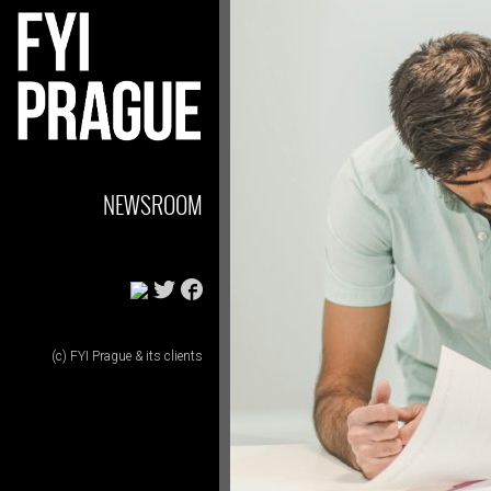
NEWSROOM
(c) FYI Prague & its clients