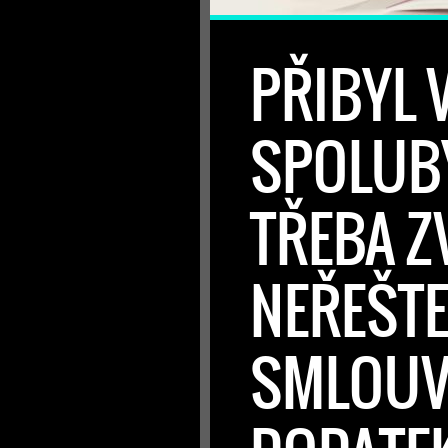
PŘIBYL 
SPOLUBY
TŘEBA Z
NEŘEŠT
SMLOUVU