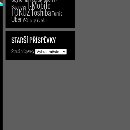
T-Mobile
Business
TOKOZ
Toshiba
Turris
Uber
V-Sharp
Ydistri
STARŠÍ PŘÍSPĚVKY
Starší příspěvky