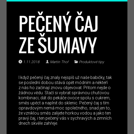
PEČENÝ ČAJ
ZE ŠUMAVY
1.11.2018
Martin Thoř
Produktové tipy
I když pečený čaj znaly nejspíš už naše babičky, tak
se poslední dobou stává opět módním a někteří
z nás ho začínají znovu objevovat. Přitom nejde o
žádnou vědu. Stačí si vybrat správnou chuťovou
kombinaci, dát do pekáče ovoce spolu s cukrem,
směs upéct a naplnit do sklenic. Pečený čaj s tím
opravdovým nemá moc společného, snad jen to,
že vzniklou směs zalijete horkou vodou a jako ten
pravý čaj, i ten pečený vás v sychravých a zimních
dnech skvěle zahřeje.