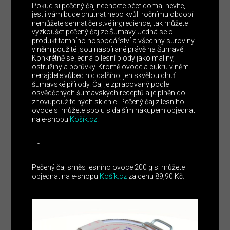
Pokud si pečený čaj nechcete péct doma, nevíte,
jestli vám bude chutnat nebo kvůli ročnímu období
nemůžete sehnat čerstvé ingredience, tak můžete
vyzkoušet pečený čaj ze Šumavy. Jedná se o
produkt tamního hospodářství a všechny suroviny
v něm použité jsou nasbírané právě na Šumavě.
Konkrétně se jedná o lesní plody jako maliny,
ostružiny a borůvky. Kromě ovoce a cukru v něm
nenajdete vůbec nic dalšího, jen skvělou chuť
šumavské přírody. Čaj je zpracovaný podle
osvědčených šumavských receptů a je plněn do
znovupoužitelných sklenic. Pečený čaj z lesního
ovoce si můžete spolu s dalším nákupem objednat
na e-shopu
Košík.cz
.
—-
Pečený čaj směs lesního ovoce 200 g si můžete
objednat na e-shopu
Košík.cz
za cenu 89,90 Kč.