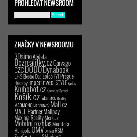
PROHLEDAT NEWSROOM
ZNAČKY V NEWSROOMU
3Dsimo
Agdata
Bezrealitky.cz
Carvago
DODO
Dynabook
CZC
EHS
Epico
FYI Prague
Electro Dad
Inveo
Imper
iSTYLE
Hedepy
Kaktus
Knihobot.cz
Koupelny Syrový
Košík.cz
Lokni
M&M Reality
Mall.cz
MADMONQ
MAGENTA TV
MALL Partner
Mallpay
Maxima Reality
Merk.cz
Mobilní rozhlas
Monitora
OMV
RSM
Munipolis
Ownest
Seyfor
Skladon