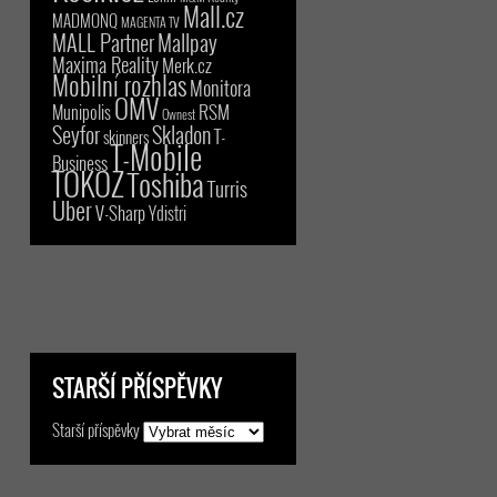
Mall.cz
MADMONQ
MAGENTA TV
MALL Partner
Mallpay
Maxima Reality
Merk.cz
Mobilní rozhlas
Monitora
OMV
RSM
Munipolis
Ownest
Seyfor
Skladon
T-
skinners
T-Mobile
Business
TOKOZ
Toshiba
Turris
Uber
V-Sharp
Ydistri
STARŠÍ PŘÍSPĚVKY
Starší příspěvky