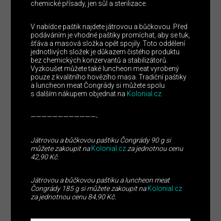
chemické přísady, jen sůl a sterilizace.
V nabídce paštik najdete játrovou a bůčkovou. Před
podáváním je vhodné paštiky promíchat, aby se tuk,
šťáva a masová složka opět spojily. Toto oddělení
jednotlivých složek je důkazem čistého produktu
bez chemických konzervantů a stabilizátorů.
Vyzkoušet můžete také luncheon meat vyrobený
pouze z kvalitního hovězího masa. Tradiční paštiky
a luncheon meat Čongrády si můžete spolu
s dalším nákupem objednat na
Kolonial.cz.
————————————-
Játrovou a bůčkovou paštiku Čongrády 90 g si
můžete zakoupit na
Kolonial.cz
za jednotnou cenu
42,90 Kč.
Játrovou a bůčkovou paštiku a luncheon meat
Čongrády 185 g si můžete zakoupit na
Kolonial.cz
za jednotnou cenu 84,90 Kč.