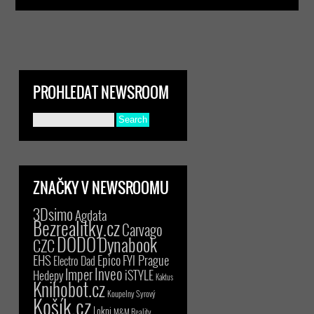
PROHLEDAT NEWSROOM
ZNAČKY V NEWSROOMU
3Dsimo
Agdata
Bezrealitky.cz
Carvago
DODO
Dynabook
CZC
EHS
Epico
FYI Prague
Electro Dad
Inveo
Imper
iSTYLE
Hedepy
Kaktus
Knihobot.cz
Koupelny Syrový
Košík.cz
Lokni
M&M Reality