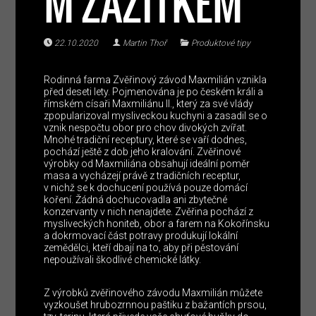
M ZÁŽITKEM
22.10.2020
Martin Thoř
Produktové tipy
Rodinná farma Zvěřinový závod Maxmilián vznikla
před deseti lety. Pojmenována je po českém králi a
římském císaři Maxmiliánu II., který za své vlády
zpopularizoval mysliveckou kuchyni a zasadil se o
vznik nespočtu obor pro chov divokých zvířat.
Mnohé tradiční receptury, které se vaří dodnes,
pochází ještě z dob jeho kralování. Zvěřinové
výrobky od Maxmiliána obsahují ideální poměr
masa a vycházejí právě z tradičních receptur,
v nichž se k dochucení používá pouze domácí
koření. Žádná dochucovadla ani zbytečné
konzervanty v nich nenajdete. Zvěřina pochází z
mysliveckých honiteb, obor a farem na Kokořínsku
a dokrmovací část potravy produkují lokální
zemědělci, kteří dbají na to, aby při pěstování
nepoužívali škodlivé chemické látky.
Z výrobků zvěřinového závodu Maxmilián můžete
vyzkoušet hrubozrnnou paštiku z bažantích prsou,