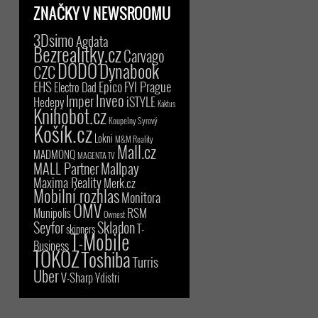
ZNAČKY V NEWSROOMU
3Dsimo
Agdata
Bezrealitky.cz
Carvago
DODO
Dynabook
CZC
EHS
Epico
FYI Prague
Electro Dad
Inveo
Imper
iSTYLE
Hedepy
Kaktus
Knihobot.cz
Koupelny Syrový
Košík.cz
Lokni
M&M Reality
Mall.cz
MADMONQ
MAGENTA TV
MALL Partner
Mallpay
Maxima Reality
Merk.cz
Mobilní rozhlas
Monitora
OMV
RSM
Munipolis
Ownest
Seyfor
Skladon
T-
skinners
T-Mobile
Business
TOKOZ
Toshiba
Turris
Uber
V-Sharp
Ydistri