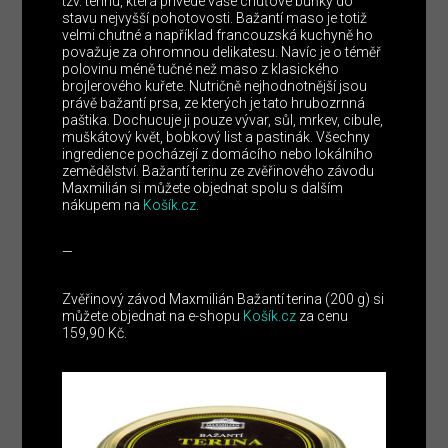
tzv. terinu, která přivede vaše chuťové buňky do
stavu nejvyšší pohotovosti. Bažantí maso je totiž
velmi chutné a například francouzská kuchyně ho
považuje za ohromnou delikatesu. Navíc je o téměř
polovinu méně tučné než maso z klasického
brojlerového kuřete. Nutričně nejhodnotnější jsou
právě bažantí prsa, ze kterých je tato hrubozrnná
paštika. Dochucuje ji pouze vývar, sůl, mrkev, cibule,
muškátový květ, bobkový list a pastinák. Všechny
ingredience pocházejí z domácího nebo lokálního
zemědělství. Bažantí terinu ze zvěřinového závodu
Maxmilián si můžete objednat spolu s dalším
nákupem na
Košík.cz
.
—
Zvěřinový závod Maxmilián Bažantí terina (200 g) si
můžete objednat na e-shopu
Košík.cz
za cenu
159,90 Kč.