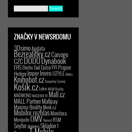
ZNAČKY V NEWSROOMU
3Dsimo
Agdata
Bezrealitky.cz
Carvago
DODO
Dynabook
CZC
EHS
Epico
FYI Prague
Electro Dad
Inveo
Imper
iSTYLE
Hedepy
Kaktus
Knihobot.cz
Koupelny Syrový
Košík.cz
Lokni
M&M Reality
Mall.cz
MADMONQ
MAGENTA TV
MALL Partner
Mallpay
Maxima Reality
Merk.cz
Mobilní rozhlas
Monitora
OMV
RSM
Munipolis
Ownest
Seyfor
Skladon
T-
skinners
T-Mobile