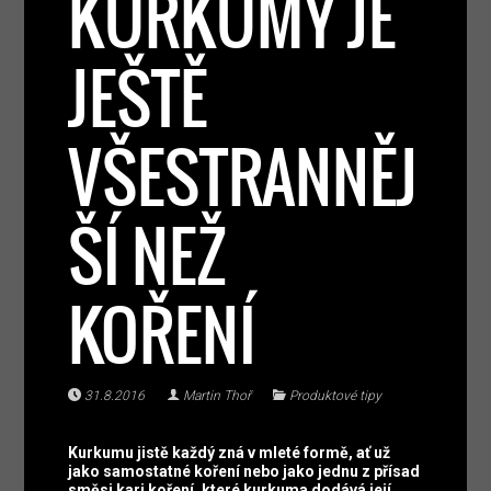
KURKUMY JE
JEŠTĚ
VŠESTRANNĚJ
ŠÍ NEŽ
KOŘENÍ
31.8.2016
Martin Thoř
Produktové tipy
Kurkumu jistě každý zná v mleté formě, ať už
jako samostatné koření nebo jako jednu z přísad
směsi kari koření, které kurkuma dodává její