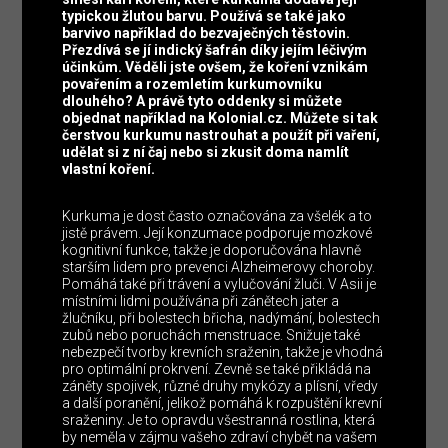
typickou žlutou barvu. Používá se také jako
barvivo například do bezvaječných těstovin.
Přezdívá se jí indický šafrán díky jejím léčivým
účinkům. Věděli jste ovšem, že koření vznikám
povařením a rozemletím kurkumovníku
dlouhého? A právě tyto oddenky si můžete
objednat například na Kolonial.cz. Můžete si tak
čerstvou kurkumu nastrouhat a použít při vaření,
udělat si z ní čaj nebo si zkusit doma namlít
vlastní koření.
Kurkuma je dost často označována za všelék a to
jistě právem. Její konzumace podporuje mozkové
kognitivní funkce, takže je doporučována hlavně
starším lidem pro prevenci Alzheimerovy choroby.
Pomáhá také při trávení a vylučování žluči. V Asii je
místními lidmi používána při zánětech jater a
žlučníku, při bolestech břicha, nadýmání, bolestech
zubů nebo poruchách menstruace. Snižuje také
nebezpečí tvorby krevních sraženin, takže je vhodná
pro optimální prokrvení. Zevně se také přikládá na
záněty spojivek, různé druhy mykózy a plísní, vředy
a další poranění, jelikož pomáhá k rozpuštění krevní
sraženiny. Je to opravdu všestranná rostlina, která
by neměla v zájmu vašeho zdraví chybět na vašem