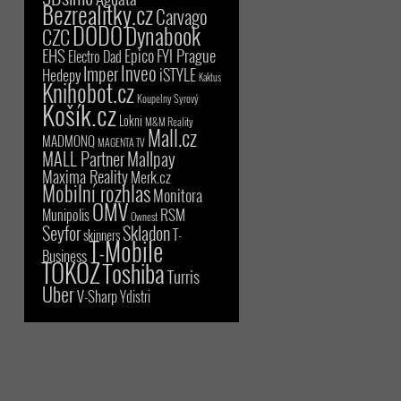
Bezrealitky.cz
Carvago
DODO
Dynabook
CZC
EHS
Epico
FYI Prague
Electro Dad
Inveo
Imper
iSTYLE
Hedepy
Kaktus
Knihobot.cz
Koupelny Syrový
Košík.cz
Lokni
M&M Reality
Mall.cz
MADMONQ
MAGENTA TV
MALL Partner
Mallpay
Maxima Reality
Merk.cz
Mobilní rozhlas
Monitora
OMV
RSM
Munipolis
Ownest
Seyfor
Skladon
T-
skinners
T-Mobile
Business
TOKOZ
Toshiba
Turris
Uber
V-Sharp
Ydistri