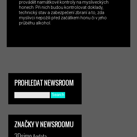
provádět namátkové kontroly na mysliveckých
honech. Při nich budou kontrolovat doklady,
technický stav a zabezpečení zbraní a to, zda
myslivci nepožili před začátkem honu či v jeho
průběhu alkohol.
PROHLEDAT NEWSROOM
ZNAČKY V NEWSROOMU
3Dsimo
Agdata