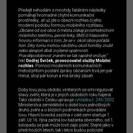
Předejít nehodám s mnohdy fatálními následky
pomáhají hromadné chytré komunikační
prostředky, ať už jde o obecní rozhlas či jeho
moderní podobu formou mobilního rozhlasu.
„Občané od své obce či města získají prostřednictvím
mobilního telefonu, pevné linky, SMS či hlasového
hovoru informaci o tom, že se v okolí obce pořádá
hon. Díky tomu mohou návštěvu okolí honitby zrušit
nebo alespoň dbát zvýšené opatrnosti.
Pravděpodobnost zranění se tak rapidně snižuje,“
řekl
Ondřej Švrček, provozovatel služby Mobilní
rozhlas
. Pomocí moderních komunikačních
metod přitom poslání zprávy občanům trvá jen pár
minut, stojí pár korun a má široký zásah.
Doby lovu jsou období, ve kterých se smí regulovat
stavy zvěře, která je v jiných obdobích roku hájená.
Tato období v Česku upravuje
vyhláška č. 245/2002
Ministerstva zemědělství o době lovu jednotlivých
druhů zvěře a o bližších podmínkách provádění
lovu. Hlavní lovecká sezóna v celé zemi startuje 1.
září. Už 16. října začíná lov bažanta obecného, od 1.
listopadu se pak může lovit zajíc polní. Stejně jako v
předchozích letech, tak i letos budou policisté