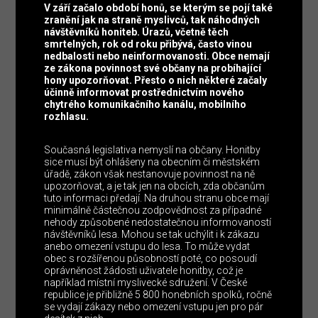
V září začalo období honů, se kterým se pojí také
zranění jak na straně myslivců, tak náhodných
návštěvníků honiteb. Úrazů, včetně těch
smrtelných, rok od roku přibývá, často vinou
nedbalosti nebo neinformovanosti. Obce nemají
ze zákona povinnost své občany na probíhající
hony upozorňovat. Přesto o nich některé začaly
účinně informovat prostřednictvím nového
chytrého komunikačního kanálu, mobilního
rozhlasu.
Současná legislativa nemyslí na občany. Honitby
sice musí být ohlášeny na obecním či městském
úřadě, zákon však nestanovuje povinnost na ně
upozorňovat, a je tak jen na obcích, zda občanům
tuto informaci předají. Na druhou stranu obce mají
minimálně částečnou zodpovědnost za případné
nehody způsobené nedostatečnou informovaností
návštěvníků lesa. Mohou se tak uchýlit i k zákazu
anebo omezení vstupu do lesa. To může vydat
obec s rozšířenou působností poté, co posoudí
oprávněnost žádosti uživatele honitby, což je
například místní myslivecké sdružení. V České
republice je přibližně 5 800 honebních spolků, ročně
se vydají zákazy nebo omezení vstupu jen pro pár