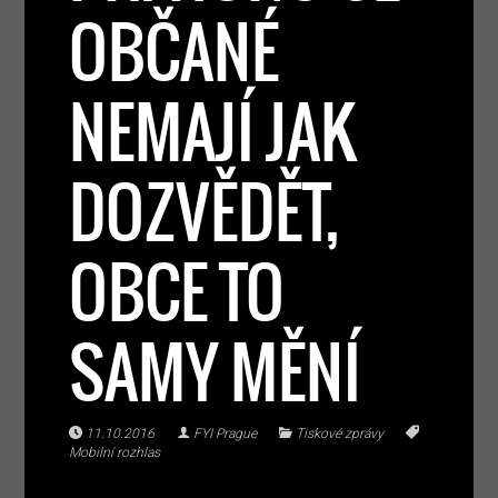
OBČANÉ
NEMAJÍ JAK
DOZVĚDĚT,
OBCE TO
SAMY MĚNÍ
11.10.2016
FYI Prague
Tiskové zprávy
Mobilní rozhlas