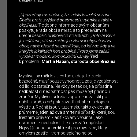
desítek z nich.
„Upozorňujeme občany, že začala lovecká sezóna.
Dbejte proto zvýšené opatrnosti u rybníka a také v
okolí lesa.“
Podobné informace svým občanům
poskytuje řada obcí a měst, a to především na
úřední desce či webových stránkách.
„Toto hlášení
je neúčinné, všimne si ho jen zlomek obyvatelstva
obce, navíc přesně nespecifikuje, od kdy do kdy a ve
kterých lokalitách hon probíhá. Proto jsme začali
využívat moderní komunikační kanály,“
řekl
k problému
Martin Habáň, starosta obce Březina
.
Myslivci by měli lovit jen tam, kde je to zcela
bezpečné, musí pouze vyhodnotit, zda je vzdálenost
od lidí dostatečná. Ne vždy se tak děje a případná
nedbalost či neopatrnost pak může být příčinou
zranění. Myslivec si třeba zapomene zajistit po
nabití zbraň, o niž pak zavadí kabátem a dojde k
výstřelu. Ročně jsou v tuzemsku takto evidovány
průměrně jeden až dva smrtelné případy, které jsou
trestním právem klasifikovány většinou jako
usmrcení z nedbalosti. Letos v září například
Nejvyšší soud potvrdil trest pro myslivce, který
omylem zastřelil trampa spícího na poli.