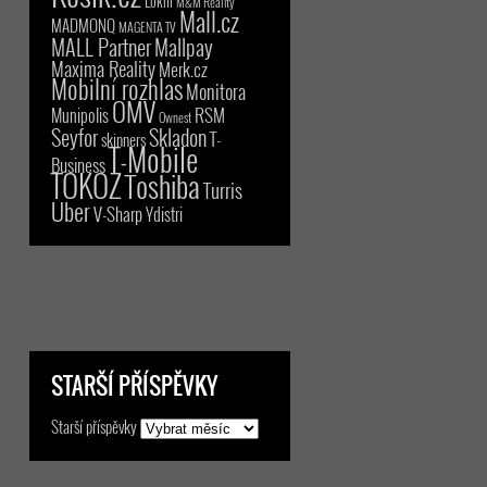
Lokni
M&M Reality
Mall.cz
MADMONQ
MAGENTA TV
MALL Partner
Mallpay
Maxima Reality
Merk.cz
Mobilní rozhlas
Monitora
OMV
RSM
Munipolis
Ownest
Seyfor
Skladon
T-
skinners
T-Mobile
Business
TOKOZ
Toshiba
Turris
Uber
V-Sharp
Ydistri
STARŠÍ PŘÍSPĚVKY
Starší příspěvky