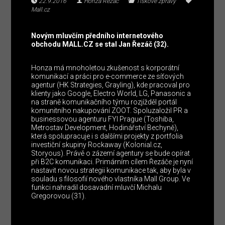
22.9.2016
Honza Řezáč
Tiskové zprávy
Mall.cz
Novým mluvčím předního internetového
obchodu MALL.CZ se stal Jan Řezáč (32).
Honza má mnoholetou zkušenost s korporátní
komunikací a práci pro e-commerce ze síťových
agentur (HK Strategies, Grayling), kde pracoval pro
klienty jako Google, Electro World, LG, Panasonic a
na straně komunikačního týmu rozjížděl portál
komunitního nakupování ZOOT. Spoluzaložil PR a
businessovou agenturu FYI Prague (Toshiba,
Metrostav Development, Hodinářství Bechyně),
která spolupracuje i s dalšími projekty z portfolia
investiční skupiny Rockaway (Kolonial.cz,
Storyous). Právě o zázemí agentury se bude opírat
při B2C komunikaci. Primárním cílem Řezáče je nyní
nastavit novou strategii komunikace tak, aby byla v
souladu s filosofií nového vlastníka Mall Group. Ve
funkci nahradil dosavadní mluvčí Michalu
Gregorovou (31).