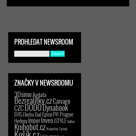
PROHLEDAT NEWSROOM
ZNAČKY V NEWSROOMU
3Dsimo
Agdata
Bezrealitky.cz
Carvago
DODO
Dynabook
CZC
EHS
Epico
FYI Prague
Electro Dad
Inveo
Imper
iSTYLE
Hedepy
Kaktus
Knihobot.cz
Koupelny Syrový
Košík.cz