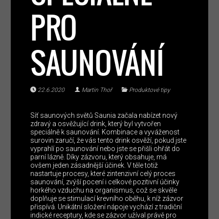
PRO
SAUNOVÁNÍ
22.6.2020
Martin Thoř
Produktové tipy
Síť saunových světů Saunia začala nabízet nový
zdravý a osvěžující drink, který byl vytvořen
speciálně k saunování. Kombinace a vyváženost
surovin zaručí, že vás tento drink osvěží, pokud jste
vyprahlí po saunování nebo jste se přišli ohřát do
parní lázně. Díky zázvoru, který obsahuje, má
ovšem jeden zásadnější účinek. V těle totiž
nastartuje procesy, které zintenzivní celý proces
saunování, zvýší pocení i celkové pozitivní účinky
horkého vzduchu na organismus, což se skvěle
doplňuje se stimulací krevního oběhu, k níž zázvor
přispívá. Unikátní složení nápoje vychází z tradiční
indické receptury, kde se zázvor užíval právě pro