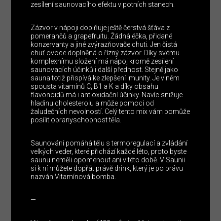
zesílení saunovacího efektu v potních stanech.
Zázvor v nápoji doplňuje ještě čerstvá šťáva z
pomerančů a grapefruitu. Žádná éčka, přidané
konzervanty a jiné zvýrazňovače chuti. Jen čistá
chuť ovoce doplněná o řízný zázvor. Díky svému
komplexnímu složení má nápoj kromě zesílení
saunovacích účinků i další přednost. Stejně jako
sauna totiž přispívá ke zlepšení imunity. Je v něm
spousta vitamínů C, B1 a K a díky obsahu
flavonoidů má i antioxidační účinky. Navíc snižuje
hladinu cholesterolu a může pomoci od
žaludečních nevolností. Celý tento mix vám pomůže
posílit obranyschopnost těla.
Saunování pomáhá tělu s termoregulací a zvládání
velkých veder, které přichází každé léto, proto byste
saunu neměli opomenout ani v této době. V Saunii
si k ní můžete dopřát právě drink, který je po právu
nazván Vitamínová bomba.
—