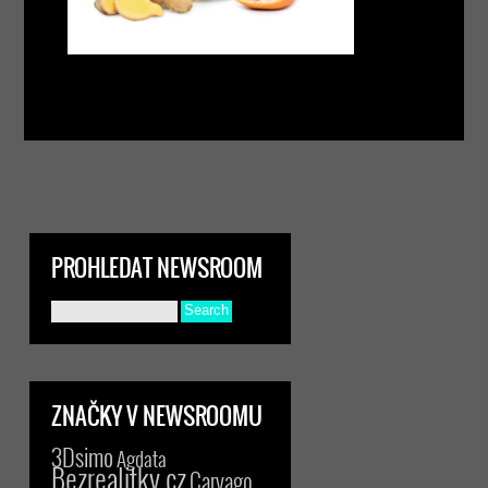
PROHLEDAT NEWSROOM
ZNAČKY V NEWSROOMU
3Dsimo
Agdata
Bezrealitky.cz
Carvago