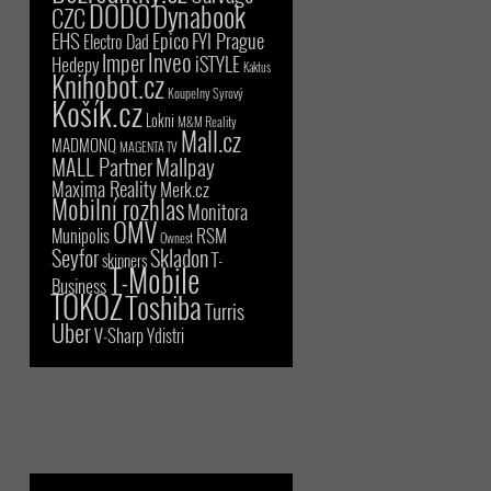
DODO
Dynabook
CZC
EHS
Epico
FYI Prague
Electro Dad
Inveo
Imper
iSTYLE
Hedepy
Kaktus
Knihobot.cz
Koupelny Syrový
Košík.cz
Lokni
M&M Reality
Mall.cz
MADMONQ
MAGENTA TV
MALL Partner
Mallpay
Maxima Reality
Merk.cz
Mobilní rozhlas
Monitora
OMV
RSM
Munipolis
Ownest
Seyfor
Skladon
T-
skinners
T-Mobile
Business
TOKOZ
Toshiba
Turris
Uber
V-Sharp
Ydistri