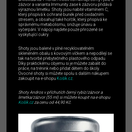
zázvor a varianta Immunity zase k zázvoru přidává
výraznou limetku. Shoty jsou nabité vitamínem C,
který přispívá k ochraně buněk před oxidačním
stresem, a obsahují také hořčík, který přispívá ke
správnému metabolismu, snižuje únavu a
vyčerpání. V nápoji najdete pouze přirozeně se
vyskytující cukry.
Shoty jsou balené v plně recyklovatelném
skleněném obalu s kovovým víčkem a nepodílejí se
tak na tvorbě přebytečného plastového odpadu.
Díky praktickému objemu si je můžete zabalit do
práce, na trénink nebo přidat dětem do školy.
Ovocné shoty si můžete spolu s dalším nákupem
zakoupit na e-shopu
Košík.cz
.
Shoty Andros v příchutích černý rybíz/zázvor a
limetka/zázvor (55 ml) si můžete koupit na e-shopu
Košík.cz
za cenu od 44,90 Kč.