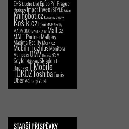
EHS
Epico
FYI Prague
Electro Dad
Inveo
Imper
iSTYLE
Hedepy
Kaktus
Knihobot.cz
Koupelny Syrový
Košík.cz
Lokni
M&M Reality
Mall.cz
MADMONQ
MAGENTA TV
MALL Partner
Mallpay
Maxima Reality
Merk.cz
Mobilní rozhlas
Monitora
OMV
RSM
Munipolis
Ownest
Seyfor
Skladon
T-
skinners
T-Mobile
Business
TOKOZ
Toshiba
Turris
Uber
V-Sharp
Ydistri
STARŠÍ PŘÍSPĚVKY