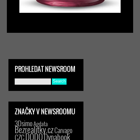
PROHLEDAT NEWSROOM
ZNAČKY V NEWSROOMU
3Dsimo
Agdata
Bezrealitky.cz
Carvago
DODO
Dynabook
CZC