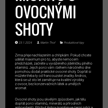
OVOCNÝMI
SHOTY
23.1.2024
Martin Thoř
Produktové tipy
Zima přeje nachlazením a chřipkám. Pokud chcete
udělat maximum pro to, abyste nemocem
předcházeli, začněte u vyváženého jídelníčku plného
vitamínů. Jejich porci vám i během náročného dne
pomohou dodat praktické ovocné shoty. Dopřát si
můžete třeba ty od francouzské značky Andros,
která se už sto let zaměřuje na kvalitní výrobky
z ovoce, bez konzervačních látek a umělých
aromat.
Ovocné shoty jsou skvělým způsobem, jak tělu
dopřát porci vitamínů, minerálů a přírodních
antioxidantů. Příchuť Antiox kombinuje černý rybíz a