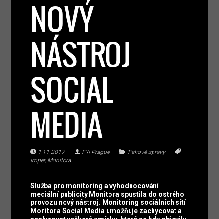
NOVÝ
NÁSTROJ
SOCIAL
MEDIA
1.11.2017
FYI Prague
Tiskové zprávy
Imper
,
Monitora
Služba pro monitoring a vyhodnocování
mediální publicity Monitora spustila do ostrého
provozu nový nástroj. Monitoring sociálních sítí
Monitora Social Media umožňuje zachycovat a