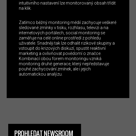
intuitivního nastavení lze monitorovaný obsah třídit
na klik.
Zatímco běžný monitoring médií zachycuje veškeré
sledované zmínky v tisku, rozhlasu, televizi a na
internetových portálech, social monitoring se
zaměřuje na celé online prostředí z pohledu
uživatele. Snadněji tak lze odhalit rizikové skupiny a
vstoupit do krizových diskuzí, spustit reaktivní
marketing a ovlivňovat povědomí o značce.
Kombinací obou forem monitoringu vzniká
monitoring druhé generace, který nepředstavuje
pouhé zachycování zmínek, ale i jejich
automatickou analýzu.
PROHLEDAT NEWSROOM