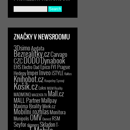
ZNAČKY V NEWSROOMU
3Dsimo
Agdata
Bezrealitky.cz
Carvago
DODO
Dynabook
CZC
EHS
Epico
FYI Prague
Electro Dad
Inveo
Imper
iSTYLE
Hedepy
Kaktus
Knihobot.cz
Koupelny Syrový
Košík.cz
Lokni
M&M Reality
Mall.cz
MADMONQ
MAGENTA TV
MALL Partner
Mallpay
Maxima Reality
Merk.cz
Mobilní rozhlas
Monitora
OMV
RSM
Munipolis
Ownest
Seyfor
Skladon
T-
skinners