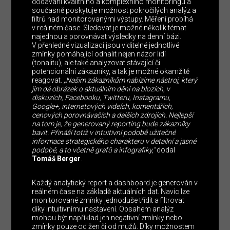
dodávání kvalitního a komplexního monitoringu a
současně poskytuje možnost pokročilých analýz a
filtrů nad monitorovanými výstupy. Měření probíhá
v reálném čase. Sledovat je možné několik témat
najednou a porovnávat výsledky na denní bázi.
V přehledné vizualizaci jsou viditelné jednotlivé
zmínky pomáhající odhalit nejen názor lidí
(tonalitu), ale také analyzovat stávající či
potencionální zákazníky, a tak je možné okamžitě
reagovat.
„Našim zákazníkům nabízíme nástroj, který
jim dá obrázek o aktuálním dění na blozích, v
diskuzích, Facebooku, Twitteru, Instagramu,
Google+, internetových videích, komentářích,
cenových porovnávačích a dalších zdrojích. Nejlepší
na tom je, že generovaný reporting bude zákazníky
bavit. Přináší totiž v intuitivní podobě užitečné
informace strategického charakteru v detailní a jasné
podobě, a to včetně grafů a infografiky,“
dodal
Tomáš Berger
.
Každý analytický report a dashboard je generován v
reálném čase na základě aktuálních dat. Navíc lze
monitorované zmínky jednoduše třídit a filtrovat
díky intuitivnímu nastavení. Obsahem analýz
mohou být například jen negativní zmínky nebo
zmínky pouze od žen či od mužů. Díky možnostem