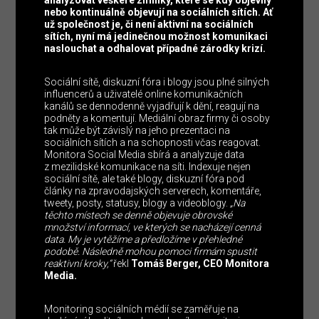
analyzovat veškeré zmínky, které se kdy objevily
nebo kontinuálně objevují na sociálních sítích. Ať
už společnost je, či není aktivní na sociálních
sítích, nyní má jedinečnou možnost komunikaci
naslouchat a odhalovat případné zárodky krizí.
Sociální sítě, diskuzní fóra i blogy jsou plné silných
influencerů a uživatelé online komunikačních
kanálů se dennodenně vyjadřují k dění, reagují na
podněty a komentují. Mediální obraz firmy či osoby
tak může být závislý na jeho prezentaci na
sociálních sítích a na schopnosti včas reagovat.
Monitora Social Media sbírá a analyzuje data
z mezilidské komunikace na síti. Indexuje nejen
sociální sítě, ale také blogy, diskuzní fóra pod
články na zpravodajských serverech, komentáře,
tweety, posty, statusy, blogy a videoblogy.
„Na
těchto místech se denně objevuje obrovské
množství informací, ve kterých se nacházejí cenná
data. My je vytěžíme a předložíme v přehledné
podobě. Následně mohou pomoci firmám spustit
reaktivní kroky,“
řekl
Tomáš Berger, CEO Monitora
Media.
Monitoring sociálních médií se zaměřuje na