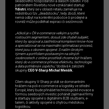
skladového hospodářství a dalších odvětví. Pod
patronátem Riverbitu nově vzniká také startup
Ydistri
, který se v oblasti retailu zaměřuje na
redistribuci tzv. „deadstocku“, tedy zboží, které
nemá odbyt na konkrétní pobočce či prodejně a
rovněž může podléhat expiraci či sezónnosti.
„
Ačkoli je v ČR e-commerce velkým a rychle
rostoucím segmentem, dosud zde chyběl subjekt,
který by spojoval a zastřešoval komplexní know-how
a specializoval se na maximální optimalizaci procesů,
které jsou s oborem spojené. S naším širokým
týmem a portfoliem postaveným na silných
osobnostech z online prostředí chceme být hráčem,
který do e-commerce přinese efektivitu, technologie
a data potřebná k úspěchu,”
dodává k založení
skupiny
CEO V-Sharp Michal Menšík.
Cílem skupiny V-Sharp je stát se dominantním
hráčem na poli e-commerce a logistiky ve střední
Evropě, který bude přinášet technologické inovace a
formou seedových investic pohánět zajímavé firmy
a startupy spojené s digitálními B2B službami, e-
tailem, či aktivity spojené s chytrou městskou
logistikou.