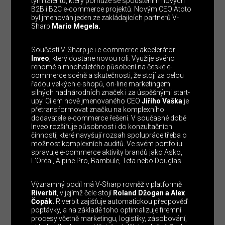
tým talentů, který pomůže se spouštěním nových
B2B i B2C e-commerce projektů. Novým CEO Atoto
byl jmenován jeden ze zakládajících partnerů V-
Sharp
Mario Megela.
Součástí V-Sharp je i e-commerce akcelerátor
Inveo
, který dostane novou roli. Využije svého
renomé a mnohaletého působení na české e-
commerce scéně a skutečnosti, že stojí za celou
řadou velkých e-shopů, on-line marketingem
silných nadnárodních značek i za úspěšnými start-
upy. Cílem nově jmenovaného CEO
Jiřího Vaška
je
přetransformovat značku na komplexního
dodavatele e-commerce řešení. V současné době
Inveo rozšiřuje působnost i do konzultačních
činností, které navyšují rozsah spolupráce třeba o
možnost komplexních auditů. Ve svém portfoliu
spravuje e-commerce aktivity brandů jako Asko,
L’Oréal, Alpine Pro, Bambule, Teta nebo Douglas.
Významný podíl má V-Sharp rovněž v platformě
Riverbit
, v jejímž čele stojí
Roland Džogan a Alex
Čopák.
Riverbit zajišťuje automatickou předpověď
poptávky, a na základě toho optimalizuje firemní
procesy včetně marketingu, logistiky, zásobování,