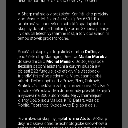
několikanásobně rozrostlo o stovky procent.
V-Sharp má sídlo v pražském Karlíně, jeho projekty
v současné době zaměstnávají přes 650 lidí a
souhrnná valuace všech subjektů spadajících do
skupiny dosahuje 1 miliardy korun. Skupina plánuje
i v dalších letech významně růst, a to v dosavadním
tempu stovek procent ročně.
Součástí skupiny je logistický startup
DoDo,
v
jehož čele stojí Managing Director
Martin Marek
a
dosavadní CEO
Michal Menšík
. DoDo je vysoce
flexibilní osobní asistenční a kurýrní služba a v
oblasti B2B funguje jako efektivní a „feedback-
friendly“ řešení poslední míle. V současné době
působí DoDo například v Praze, Plzni, Ostravě,
Bratislavě a nedávno zahájila provoz rovněž v Brně
či polské Wroclawi. Má dohromady přes 500 kurýrů
a využívá na 300 automobilů. Nejvýznamnějšími
klienty DoDo jsou Mall.cz, KFC, Datart, Alza.cz,
Rohlík, Footshop, Škoda Auto Digilab a další.
První akvizicí skupiny je
platforma Atoto.
V-Sharp
díky ní získává důležité technologické know-how a