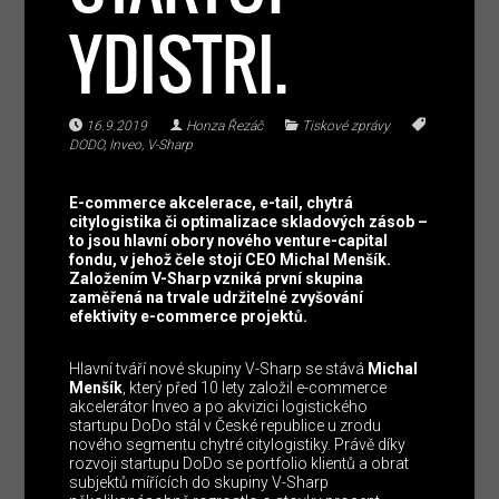
YDISTRI.
16.9.2019
Honza Řezáč
Tiskové zprávy
DODO
,
Inveo
,
V-Sharp
E-commerce akcelerace, e-tail, chytrá
citylogistika či optimalizace skladových zásob –
to jsou hlavní obory nového venture-capital
fondu, v jehož čele stojí CEO Michal Menšík.
Založením V-Sharp vzniká první skupina
zaměřená na trvale udržitelné zvyšování
efektivity e-commerce projektů.
Hlavní tváří nové skupiny V-Sharp se stává
Michal
Menšík
, který před 10 lety založil e-commerce
akcelerátor Inveo a po akvizici logistického
startupu DoDo stál v České republice u zrodu
nového segmentu chytré citylogistiky. Právě díky
rozvoji startupu DoDo se portfolio klientů a obrat
subjektů mířících do skupiny V-Sharp