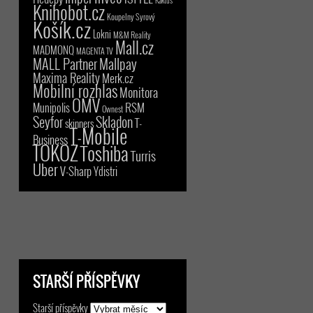
Kaktus
Knihobot.cz
Koupelny Syrový
Košík.cz
Lokni
M&M Reality
Mall.cz
MADMONQ
MAGENTA TV
MALL Partner
Mallpay
Maxima Reality
Merk.cz
Mobilní rozhlas
Monitora
OMV
RSM
Munipolis
Ownest
Seyfor
Skladon
T-
skinners
T-Mobile
Business
TOKOZ
Toshiba
Turris
Uber
V-Sharp
Ydistri
STARŠÍ PŘÍSPĚVKY
Starší příspěvky