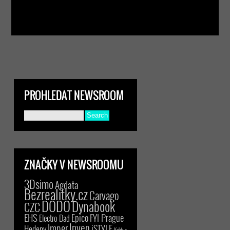
PROHLEDAT NEWSROOM
ZNAČKY V NEWSROOMU
3Dsimo
Agdata
Bezrealitky.cz
Carvago
DODO
Dynabook
CZC
EHS
Epico
FYI Prague
Electro Dad
Inveo
Imper
iSTYLE
Hedepy