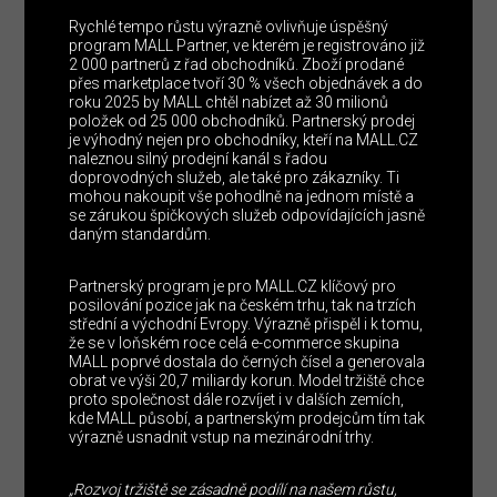
Rychlé tempo růstu výrazně ovlivňuje úspěšný
program MALL Partner, ve kterém je registrováno již
2 000 partnerů z řad obchodníků. Zboží prodané
přes marketplace tvoří 30 % všech objednávek a do
roku 2025 by MALL chtěl nabízet až 30 milionů
položek od 25 000 obchodníků. Partnerský prodej
je výhodný nejen pro obchodníky, kteří na MALL.CZ
naleznou silný prodejní kanál s řadou
doprovodných služeb, ale také pro zákazníky. Ti
mohou nakoupit vše pohodlně na jednom místě a
se zárukou špičkových služeb odpovídajících jasně
daným standardům.
Partnerský program je pro MALL.CZ klíčový pro
posilování pozice jak na českém trhu, tak na trzích
střední a východní Evropy. Výrazně přispěl i k tomu,
že se v loňském roce celá e-commerce skupina
MALL poprvé dostala do černých čísel a generovala
obrat ve výši 20,7 miliardy korun. Model tržiště chce
proto společnost dále rozvíjet i v dalších zemích,
kde MALL působí, a partnerským prodejcům tím tak
výrazně usnadnit vstup na mezinárodní trhy.
„Rozvoj tržiště se zásadně podílí na našem růstu,