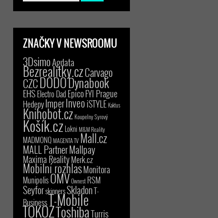
ZNAČKY V NEWSROOMU
3Dsimo
Agdata
Bezrealitky.cz
Carvago
DODO
Dynabook
CZC
EHS
Epico
FYI Prague
Electro Dad
Inveo
Imper
iSTYLE
Hedepy
Kaktus
Knihobot.cz
Koupelny Syrový
Košík.cz
Lokni
M&M Reality
Mall.cz
MADMONQ
MAGENTA TV
MALL Partner
Mallpay
Maxima Reality
Merk.cz
Mobilní rozhlas
Monitora
OMV
RSM
Munipolis
Ownest
Seyfor
Skladon
T-
skinners
T-Mobile
Business
TOKOZ
Toshiba
Turris