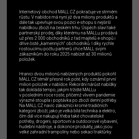
Internetový obchod MALL.CZ pokračuje ve strmém
růstu. V nabídce má nyní již dva miliony produktů a
dále tak upevňuje svou pozici e-shopu s nejširší
nabídkou zboží na českém trhu. Úspěch slaví také
partnerský prodej, díky kterému na MALLu prodává
už přes 2 000 obchodníků z řad majitelů e-shopů i
dříve čistě „kamenných“ obchodníků. I díky rychle
rostoucímu počtu partnerů chce MALL svým
zákazníkům do roku 2025 nabízet až 30 milionů
položek.
Hranici dvou milionů nabízených produktů pokořil
MALL.CZ téměř přesně rok poté, kdy oznámil první
milion položek v nabídce. Rekordní nárůst nabídky
tak dokládá tempo, jakým tržiště MALLu
v posledním roce roste, přičemž vlivem pandemie
výrazně stoupla i poptávka po zboží denní potřeby.
Na MALL.CZ navíc zákazníci kromě tradičních
kategorií zboží, jako je velká bílá technika a elektro,
čím dál více nakupují třeba také chovatelské
potřeby, drogerii, sportovní a outdoorové vybavení,
hudební nástroje, a dokonce produkty, jako jsou
velké zahradní trampolíny nebo sekací traktůrky.