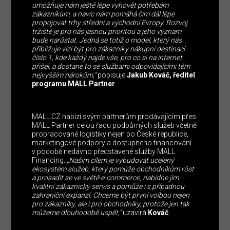
umožňuje nám ještě lépe vyhovět potřebám
zákazníkům, a navíc nám pomáhá čím dál lépe
propojovat trhy střední a východní Evropy. Rozvoj
tržiště je pro nás jasnou prioritou a jeho význam
bude narůstat. Jedná se totiž o model, který nás
přibližuje vizi být pro zákazníky nákupní destinací
číslo 1, kde každý najde vše, pro co si na internet
přišel, a dostane to se službami odpovídajícími těm
nejvyšším nárokům,“
popisuje
Jakub Kováč, ředitel
programu MALL Partner
.
MALL.CZ nabízí svým partnerům prodávajícím přes
MALL Partner celou řadu podpůrných služeb včetně
propracované logistiky nejen po České republice,
marketingové podpory a dostupného financování
v podobě nedávno představené služby MALL
Financing.
„Našim cílem je vybudovat ucelený
ekosystém služeb, který pomůže obchodníkům růst
a prosadit se ve světě e-commerce, nabídne jim
kvalitní zákaznický servis a pomůže i s případnou
zahraniční expanzí. Chceme být první volbou nejen
pro zákazníky, ale i pro obchodníky, protože jen tak
můžeme dlouhodobě uspět,“
uzavírá
Kováč
.