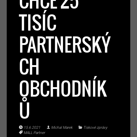
CHCE 25
TISÍC
PARTNERSKÝ
CH
OBCHODNÍK
Ů
15.6.2021
Michal Marek
Tiskové zprávy
MALL Partner