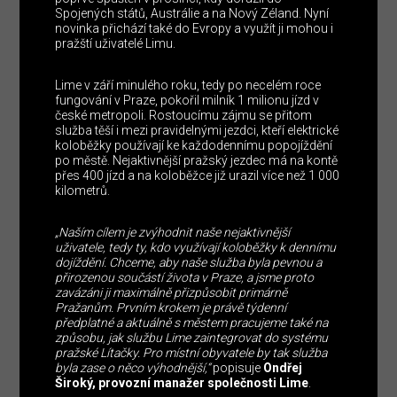
Spojených států, Austrálie a na Nový Zéland. Nyní
novinka přichází také do Evropy a využít ji mohou i
pražští uživatelé Limu.
Lime v září minulého roku, tedy po necelém roce
fungování v Praze, pokořil milník 1 milionu jízd v
české metropoli. Rostoucímu zájmu se přitom
služba těší i mezi pravidelnými jezdci, kteří elektrické
koloběžky používají ke každodennímu popojíždění
po městě. Nejaktivnější pražský jezdec má na kontě
přes 400 jízd a na koloběžce již urazil více než 1 000
kilometrů.
„Naším cílem je zvýhodnit naše nejaktivnější
uživatele, tedy ty, kdo využívají koloběžky k dennímu
dojíždění. Chceme, aby naše služba byla pevnou a
přirozenou součástí života v Praze, a jsme proto
zavázáni ji maximálně přizpůsobit primárně
Pražanům. Prvním krokem je právě týdenní
předplatné a aktuálně s městem pracujeme také na
způsobu, jak službu Lime zaintegrovat do systému
pražské Lítačky. Pro místní obyvatele by tak služba
byla zase o něco výhodnější,“
popisuje
Ondřej
Široký, provozní manažer společnosti Lime
.