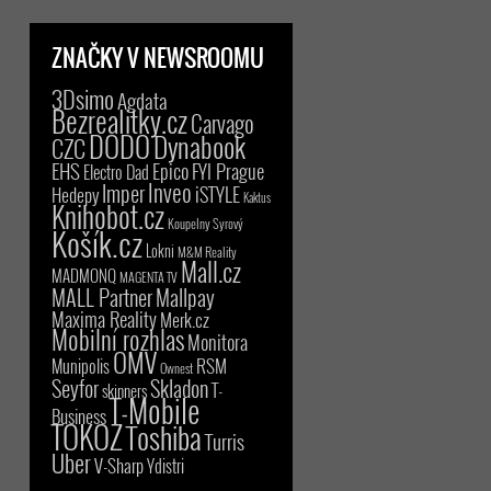
ZNAČKY V NEWSROOMU
3Dsimo
Agdata
Bezrealitky.cz
Carvago
DODO
Dynabook
CZC
EHS
Epico
FYI Prague
Electro Dad
Inveo
Imper
iSTYLE
Hedepy
Kaktus
Knihobot.cz
Koupelny Syrový
Košík.cz
Lokni
M&M Reality
Mall.cz
MADMONQ
MAGENTA TV
MALL Partner
Mallpay
Maxima Reality
Merk.cz
Mobilní rozhlas
Monitora
OMV
RSM
Munipolis
Ownest
Seyfor
Skladon
T-
skinners
T-Mobile
Business
TOKOZ
Toshiba
Turris
Uber
V-Sharp
Ydistri