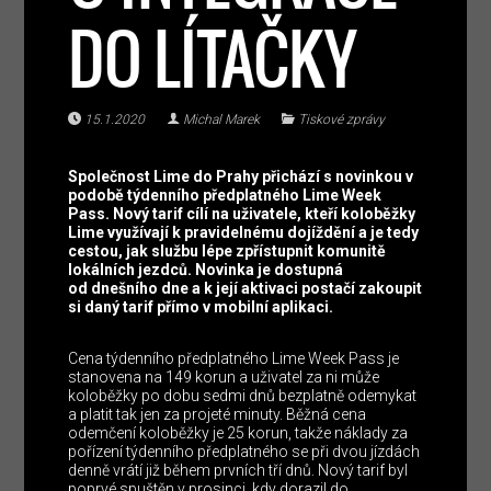
DO LÍTAČKY
15.1.2020
Michal Marek
Tiskové zprávy
Společnost Lime do Prahy přichází s novinkou v
podobě týdenního předplatného Lime Week
Pass. Nový tarif cílí na uživatele, kteří koloběžky
Lime využívají k pravidelnému dojíždění a je tedy
cestou, jak službu lépe zpřístupnit komunitě
lokálních jezdců. Novinka je dostupná
od dnešního dne a k její aktivaci postačí zakoupit
si daný tarif přímo v mobilní aplikaci.
Cena týdenního předplatného Lime Week Pass je
stanovena na 149 korun a uživatel za ni může
koloběžky po dobu sedmi dnů bezplatně odemykat
a platit tak jen za projeté minuty. Běžná cena
odemčení koloběžky je 25 korun, takže náklady za
pořízení týdenního předplatného se při dvou jízdách
denně vrátí již během prvních tří dnů. Nový tarif byl
poprvé spuštěn v prosinci, kdy dorazil do