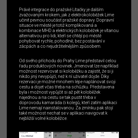
Právě integrace do pražské Lítačky je dalším
zvažovaným krokem, jak z elektrokoloběžek Lime
učinit pevnou součást pražské dopravy. Dopravní
situace ve městě je totiž komplikovaná a
kombinace MHD a elektrických koloběžek je vítanou
alternativou pro lidi, kteří se chtějí po městě
pohybovat rychle, pohodlně, bez postávání v
zácpách a co nejudržitelnějším způsobem.
Od svého příchodu do Prahy Lime představil celou
řadu produktových novinek. Jmenovat lze například
možnost rezervovat si koloběžku a zajistit, že si ji
nikdo jiný nevypůjčí, než k ní uživatel dojde. Díky
rezervaci je možné mnohem lépe naplánovat svoji
cestu a dojet včas třeba na schůzku. Představena
byla i možnost vypůjčit si až pět koloběžek
najednou a na cestu se tak pustit třeba v
doprovodu kamaráda či kolegů, kteří zatím aplikaci
Lime nemají nainstalovanou. Za zmínku pak stojí
také možnost nechat se v aplikaci navigovat k
nejbližší volné koloběžce.