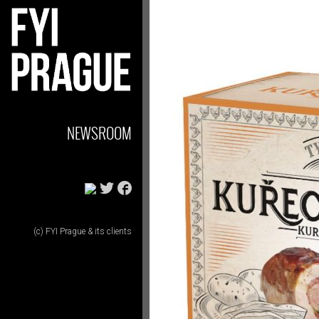
NEWSROOM
(c) FYI Prague & its clients