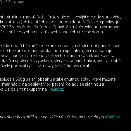
Produktové tipy
ni i strukturu masa? Řešením je stále oblíbenější metoda sous-vide,
akuu při nízkých teplotách a po dlouhou dobu. V České republice ji
oce 2012 společnost Bidfood v Opavě. Za měsíc zvládnou zpracovat
é si můžete vychutnat v různých variacích i u sebe doma.
ené ke spotřebě, můžete je konzumovat za studena, případně lehce
e třeba kuřecí roládu se slaninou a špenátem, která obsahuje
vý špenát, nádivku z mletého vepřového masa a kostek šunkového
obalů a společně s výpekem, který je součástí balení, péct v troubě
ůžete podávat rýži, brambory, kaši či listový salát.
abičce a 600g balení obsahuje také chutnou šťávu, které můžete
, marinád či na podlévání při pečení. Roládu se slaninou a
polu s dalším nákupem na
Košík.cz
.
nou a špenátem (600 g) sous-vide můžete koupit na e-shopu
Košík.cz