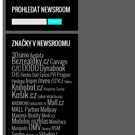
PROHLEDAT NEWSROOM
ZNAČKY V NEWSROOMU
3Dsimo
Agdata
Bezrealitky.cz
Carvago
DODO
Dynabook
CZC
EHS
Epico
FYI Prague
Electro Dad
Inveo
Imper
iSTYLE
Hedepy
Kaktus
Knihobot.cz
Koupelny Syrový
Košík.cz
Lokni
M&M Reality
Mall.cz
MADMONQ
MAGENTA TV
MALL Partner
Mallpay
Maxima Reality
Merk.cz
Mobilní rozhlas
Monitora
OMV
RSM
Munipolis
Ownest
Seyfor
Skladon
T-
skinners