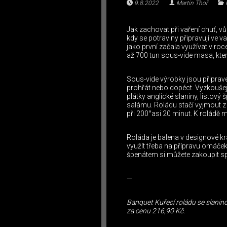
9.8.2022
Martin Thoř
Jak zachovat při vaření chuť, vů
kdy se potraviny připravují ve v
jako první začala využívat v r
až 700 tun sous-vide masa, kter
Sous-vide výrobky jsou připrav
prohřát nebo dopéct. Vyzkoušejt
plátky anglické slaniny, listo
salámu. Roládu stačí vyjmout z 
při 200°asi 20 minut. K roládě m
Roláda je balena v designové kr
využít třeba na přípravu omáček
špenátem si můžete zakoupit s
—
Banquet Kuřecí roládu se slani
za cenu 216,90 Kč.