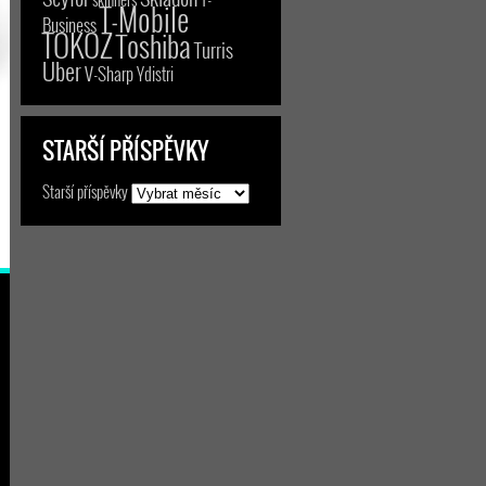
T-Mobile
Business
TOKOZ
Toshiba
Turris
Uber
V-Sharp
Ydistri
STARŠÍ PŘÍSPĚVKY
Starší příspěvky