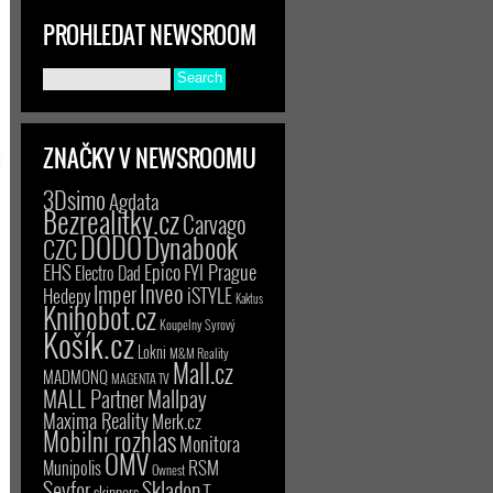
PROHLEDAT NEWSROOM
ZNAČKY V NEWSROOMU
3Dsimo
Agdata
Bezrealitky.cz
Carvago
DODO
Dynabook
CZC
EHS
Epico
FYI Prague
Electro Dad
Inveo
Imper
iSTYLE
Hedepy
Kaktus
Knihobot.cz
Koupelny Syrový
Košík.cz
Lokni
M&M Reality
Mall.cz
MADMONQ
MAGENTA TV
MALL Partner
Mallpay
Maxima Reality
Merk.cz
Mobilní rozhlas
Monitora
OMV
RSM
Munipolis
Ownest
Seyfor
Skladon
T-
skinners