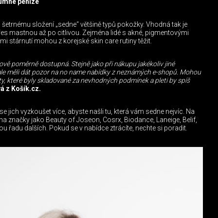
zumné peníze
šetrnému složení „sedne“ většině typů pokožky. Vhodná tak je
řes mastnou až po citlivou. Zejména lidé s akné, pigmentovými
stárnutí mohou z korejské skin care rutiny těžit.
ově poměrně dostupná. Stejně jako při nákupu jakékoliv jiné
 ale měli dát pozor na no name nabídky z neznámých e-shopů. Mohou
kty, které byly skladované za nevhodných podmínek a pleti by spíš
 z Košík.cz.
e jich vyzkoušet více, abyste našli tu, která vám sedne nejvíc. Na
na značky jako Beauty of Joseon, Cosrx, Biodance, Laneige, Belif,
ou řadu dalších. Pokud se v nabídce ztrácíte, nechte si poradit.