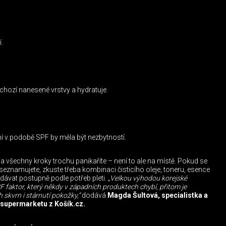
í.
ozí nanesené vrstvy a hydratuje.
í v podobě SPF by měla být nezbytností.
na všechny kroky trochu panikaříte – není to ale na místě. Pokud se
eznamujete, zkuste třeba kombinaci čisticího oleje, toneru, esence
idávat postupně podle potřeb pleti.
„Velkou výhodou korejské
 faktor, který někdy v západních produktech chybí, přitom je
skvrn i stárnutí pokožky,“
dodává
Magda Šultová, specialistka a
 supermarketu z Košík.cz.