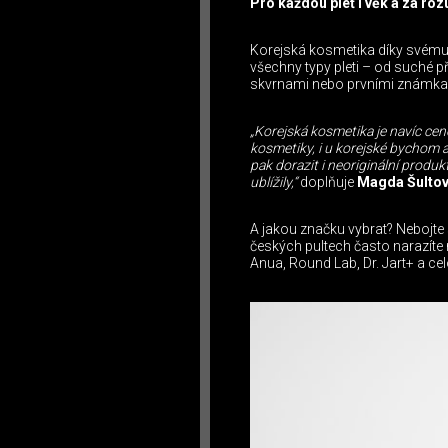
Pro každou pleť i věk a za ro
Korejská kosmetika díky svému 
všechny typy pleti – od suché p
skvrnami nebo prvními známkami 
„Korejská kosmetika je navíc cen
kosmetiky, i u korejské bychom
pak dorazit i neoriginální produ
ublížily,“
doplňuje
Magda Šultová
A jakou značku vybrat? Nebojte s
českých pultech často narazíte 
Anua, Round Lab, Dr. Jart+ a cel