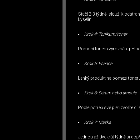
Stačí 2-3 týdně, slouží k ods
kyselin.
Krok 4: Tonikum/toner
Pomocí toneru vyrovnáte pH pokož
Krok 5: Esence
Lehký produkt na pomezí toneru
Krok 6: Sérum nebo ampule
Podle potřeb své pleti zvolíte 
Krok 7: Maska
Jednou až dvakrát týdně si dopř