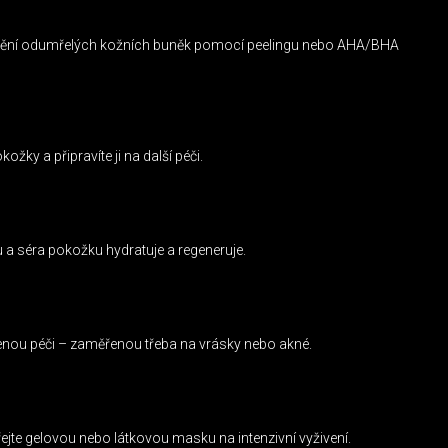
tranění odumřelých kožních buněk pomocí peelingu nebo AHA/BHA
ky a připravíte ji na další péči.
 a séra pokožku hydratuje a regeneruje.
cílenou péči – zaměřenou třeba na vrásky nebo akné.
ejte gelovou nebo látkovou masku na intenzivní vyživení.