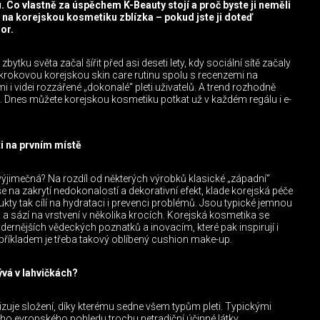
. Co vlastně za úspěchem K-Beauty stojí a proč byste ji neměli
i na korejskou kosmetiku zblízka – pokud jste ji doteď
or.
ytku světa začal šířit před asi deseti lety, kdy sociální sítě začaly
krokovou korejskou skin care rutinu spolu s recenzemi na
i i videi rozzářené „dokonalé“ pleti uživatelů. A trend rozhodně
. Dnes můžete korejskou kosmetiku potkat už v každém regálu i e-
ti na prvním místě
výjimečná? Na rozdíl od některých výrobků klasické „západní“
e na zakrytí nedokonalostí a dekorativní efekt, klade korejská péče
dukty tak cílí na hydrataci i prevenci problémů. Jsou typické jemnou
a sází na vrstvení v několika krocích. Korejská kosmetika se
ernějších vědeckých poznatků a inovacím, které pak inspirují i
říkladem je třeba takový oblíbený cushion make-up.
ývá v lahvičkách?
zuje složení, díky kterému sedne všem typům pleti. Typickými
eho evropského pohledu trochu netradiční účinné látky.