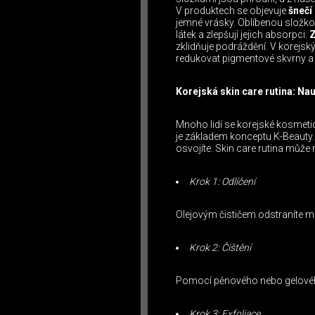
V produktech se objevuje
šnečí
jemné vrásky. Oblíbenou složko
látek a zlepšují jejich absorpci.
Z
zklidňuje podráždění. V korejs
redukovat pigmentové skvrny a 
Korejská skin care rutina: Nau
Mnoho lidí se korejské kosmetic
je základem konceptu K-Beauty. 
osvojíte. Skin care rutina může
Krok 1: Odlíčení
Olejovým čističem odstraníte m
Krok 2: Čištění
Pomocí pěnového nebo gelového
Krok 3: Exfoliace