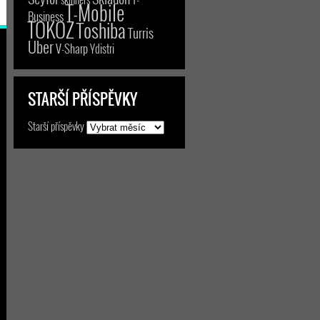
T-Mobile
Business
TOKOZ
Toshiba
Turris
Uber
V-Sharp
Ydistri
STARŠÍ PŘÍSPĚVKY
Starší příspěvky