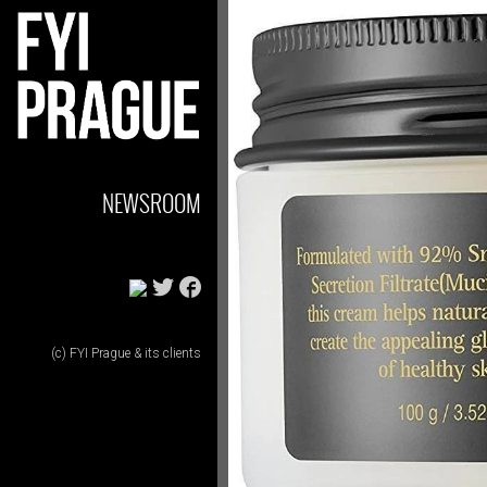
NEWSROOM
(c) FYI Prague & its clients