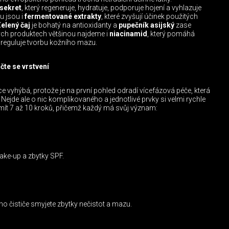
 sekret
, který regeneruje, hydratuje, podporuje hojení a vyhlazuje
u jsou i
fermentované extrakty
, které zvyšují účinek použitých
elený čaj
je bohatý na antioxidanty a
pupečník asijský
zase
kých produktech většinou najdeme i
niacinamid
, který pomáhá
reguluje tvorbu kožního mazu.
čte se vrstvení
e vyhýbá, protože je na první pohled odradí vícefázová péče, která
Nejde ale o nic komplikovaného a jednotlivé prvky si velmi rychle
 mít 7 až 10 kroků, přičemž každý má svůj význam:
ake-up a zbytky SPF.
 čističe smyjete zbytky nečistot a mazu.