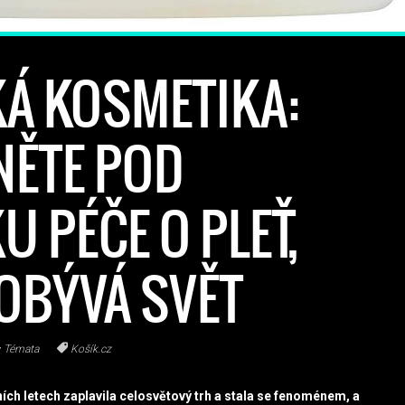
Á KOSMETIKA:
NĚTE POD
U PÉČE O PLEŤ,
OBÝVÁ SVĚT
Témata
Košík.cz
ch letech zaplavila celosvětový trh a stala se fenoménem, a