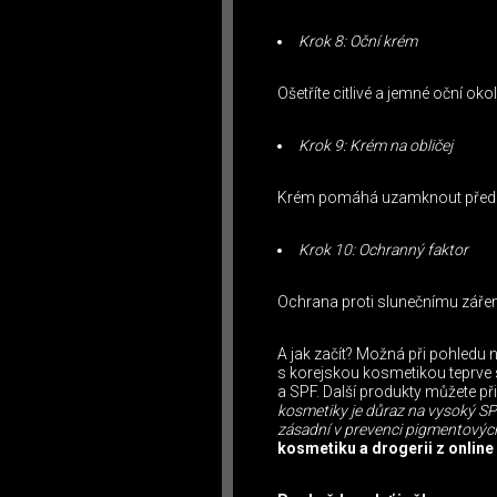
Krok 8: Oční krém
Ošetříte citlivé a jemné oční okol
Krok 9: Krém na obličej
Krém pomáhá uzamknout předch
Krok 10: Ochranný faktor
Ochrana proti slunečnímu zářen
A jak začít? Možná při pohledu 
s korejskou kosmetikou teprve s
a SPF. Další produkty můžete př
kosmetiky je důraz na vysoký SPF
zásadní v prevenci pigmentových 
kosmetiku a drogerii z online