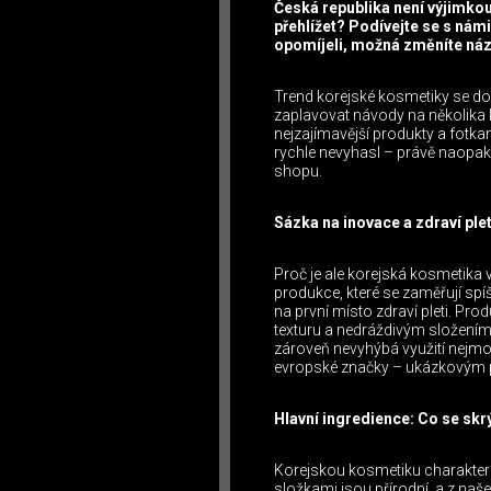
Česká republika není výjimkou
přehlížet? Podívejte se s nám
opomíjeli, možná změníte náz
Trend korejské kosmetiky se do zb
zaplavovat návody na několika 
nejzajímavější produkty a fotkam
rychle nevyhasl – právě naopak
shopu.
Sázka na inovace a zdraví ple
Proč je ale korejská kosmetika 
produkce, které se zaměřují spíš
na první místo zdraví pleti. Pro
texturu a nedráždivým složením 
zároveň nevyhýbá využití nejmod
evropské značky – ukázkovým p
Hlavní ingredience: Co se skr
Korejskou kosmetiku charakteri
složkami jsou přírodní, a z naš