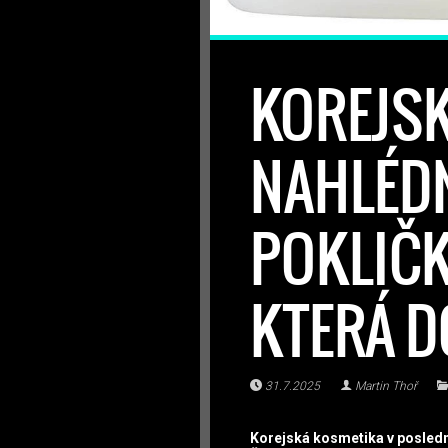
KOREJSK
NAHLÉD
POKLIČK
KTERÁ D
31.7.2025
Martin Thoř
Korejská kosmetika v poslední