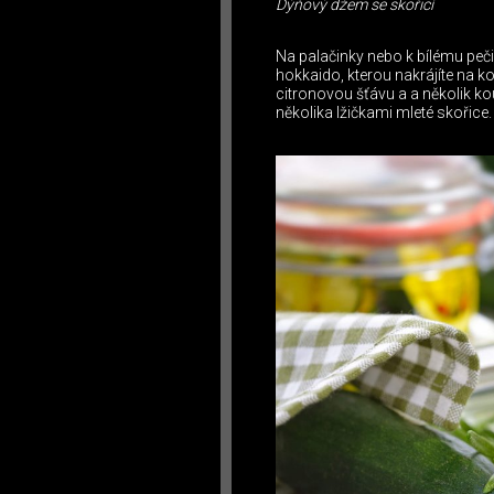
Dýňový džem se skořicí
Na palačinky nebo k bílému peči
hokkaido, kterou nakrájíte na ko
citronovou šťávu a a několik ko
několika lžičkami mleté skořice.