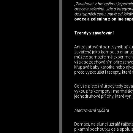
„Zavařovat v bio režimu je pomě
ovoce a zelenina. Jde o integrovan
dostupnější cenu, navíc od lokál
ovoce a zeleninu z online sup
Trendy v zavařování
Ani zavařování se nevyhýbají kul
zavařené jako kompot s ananaso
můžete samozřejmě experimento
však se zachováním přirozených 
křupavá baby karotka nebo ajvar
proto vyzkoušet i recepty, kter
Co vše z letošní úrody tedy zav
vykouzlíte kompoty i marmelády,
jednodruhové přílohy, které vyni
Marinovaná rajčata
Domácí, na slunci uzrálá rajčat
pikantní pochoutku celá spolu 