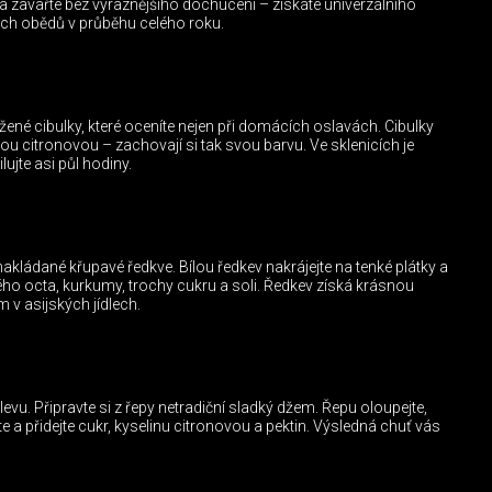
a zavařte bez výraznějšího dochucení – získáte univerzálního
ch obědů v průběhu celého roku.
ložené cibulky, které oceníte nejen při domácích oslavách. Cibulky
ou citronovou – zachovají si tak svou barvu. Ve sklenicích je
lujte asi půl hodiny.
kládané křupavé ředkve. Bílou ředkev nakrájejte na tenké plátky a
čného octa, kurkumy, trochy cukru a soli. Ředkev získá krásnou
 v asijských jídlech.
vu. Připravte si z řepy netradiční sladký džem. Řepu oloupejte,
 a přidejte cukr, kyselinu citronovou a pektin. Výsledná chuť vás