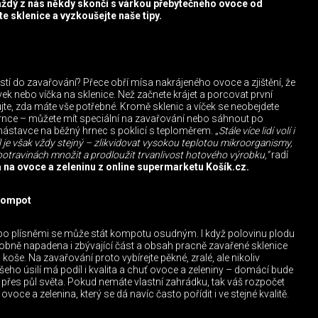
aždý z nás někdy skončí s várkou přebytečného ovoce od
e sklenice a vyzkoušejte naše tipy.
tí do zavařování? Přece obří mísa nakrájeného ovoce a zjištění, že
k nebo víčka na sklenice. Než začnete krájet a porcovat první
jte, zda máte vše potřebné. Kromě sklenic a víček se neobejdete
rnce – můžete mít speciální na zavařování nebo sáhnout po
 nástavce na běžný hrnec s poklicí s teploměrem. „
Stále více lidí volí i
 je však vždy stejný – zlikvidovat vysokou teplotou mikroorganismy,
potravinách množit a prodloužit trvanlivost hotového výrobku,“
radí
a na ovoce a zeleninu z online supermarketu Košík.cz.
kompot
bo plísněmi se může stát kompotu osudným. I když polovinu plodu
odobně napadena i zbývající část a obsah pracně zavařené sklenice
oše. Na zavařování proto vybírejte pěkné, zralé, ale nikoliv
šeho úsilí má podíl i kvalita a chuť ovoce a zeleniny – domácí bude
přes půl světa. Pokud nemáte vlastní zahrádku, tak váš rozpočet
oce a zelenina, který se dá navíc často pořídit i ve stejné kvalitě.