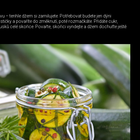
vu – tenhle džem si zamilujete. Potřebovat budete jen dýni
stičky a povaříte do změknutí, poté rozmačkáte. Přidáte cukr,
usků celé skořice. Povařte, skořici vyndejte a džem dochuťte ještě