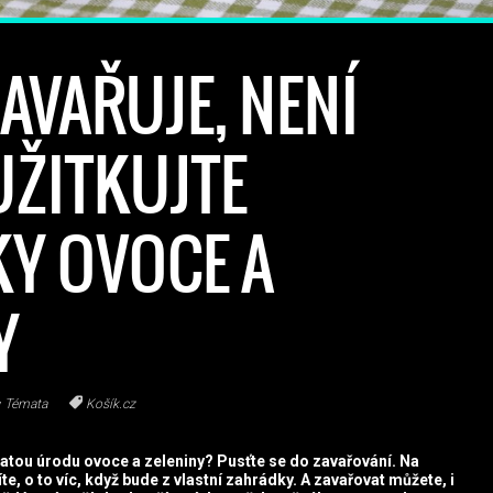
AVAŘUJE, NENÍ
UŽITKUJTE
Y OVOCE A
Y
Témata
Košík.cz
hatou úrodu ovoce a zeleniny? Pusťte se do zavařování. Na
, o to víc, když bude z vlastní zahrádky. A zavařovat můžete, i