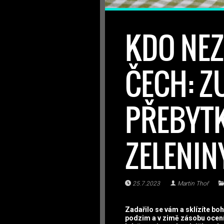
KDO NEZ
ČECH: Z
PŘEBYTK
ZELENIN
25.7.2023
Martin Thoř
Zadařilo se vám a sklízíte bo
podzim a v zimě zásobu oceníte