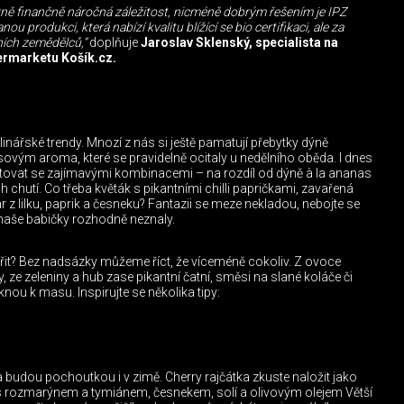
rně finančně náročná záležitost, nicméně dobrým řešením je IPZ
ou produkci, která nabízí kvalitu blížící se bio certifikaci, ale za
ních zemědělců,“
doplňuje
Jaroslav Sklenský, specialista na
ermarketu Košík.cz.
inářské trendy. Mnozí z nás si ještě pamatují přebytky dýně
vým aroma, které se pravidelně ocitaly u nedělního oběda. I dnes
vat se zajímavými kombinacemi – na rozdíl od dýně à la ananas
chutí. Co třeba květák s pikantními chilli papričkami, zavařená
 z lilku, paprik a česneku? Fantazii se meze nekladou, nebojte se
é naše babičky rozhodně neznaly.
ařit? Bez nadsázky můžeme říct, že víceméně cokoliv. Z ovoce
 ze zeleniny a hub zase pikantní čatní, směsi na slané koláče či
knou k masu. Inspirujte se několika tipy:
a budou pochoutkou i v zimě. Cherry rajčátka zkuste naložit jako
s rozmarýnem a tymiánem, česnekem, solí a olivovým olejem Větší