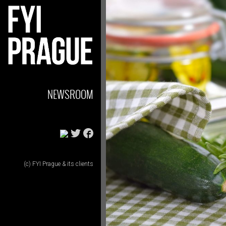
NEWSROOM
(c) FYI Prague & its clients