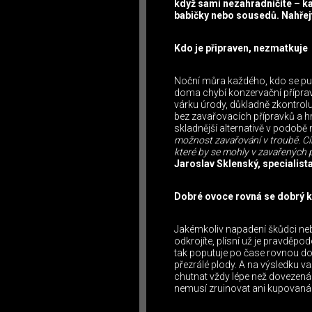
když sami nezahradničíte – k
babičky nebo sousedů. Nahřejt
Kdo je připraven, nezmatkuje
Noční můra každého, kdo se pus
doma chybí konzervační příprave
várku úrody, důkladně zkontrolu
bez zavařovacích přípravků a h
skladnější alternativě v podobě
možnost zavařování v troubě. Cíl
které by se mohly v zavařených 
Jaroslav Sklenský, specialist
Dobré ovoce rovná se dobrý 
Jakémkoliv napadení škůdci ne
odkrojíte, plísní už je pravděp
tak poputuje po čase rovnou do k
přezrálé plody. A na výsledku va
chutnat vždy lépe než dovezená 
nemusí zruinovat ani kupovaná ov