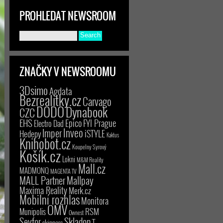
PROHLEDAT NEWSROOM
ZNAČKY V NEWSROOMU
3Dsimo
Agdata
Bezrealitky.cz
Carvago
DODO
Dynabook
CZC
EHS
Epico
FYI Prague
Electro Dad
Inveo
Imper
iSTYLE
Hedepy
Kaktus
Knihobot.cz
Koupelny Syrový
Košík.cz
Lokni
M&M Reality
Mall.cz
MADMONQ
MAGENTA TV
MALL Partner
Mallpay
Maxima Reality
Merk.cz
Mobilní rozhlas
Monitora
OMV
RSM
Munipolis
Ownest
Seyfor
Skladon
T-
skinners