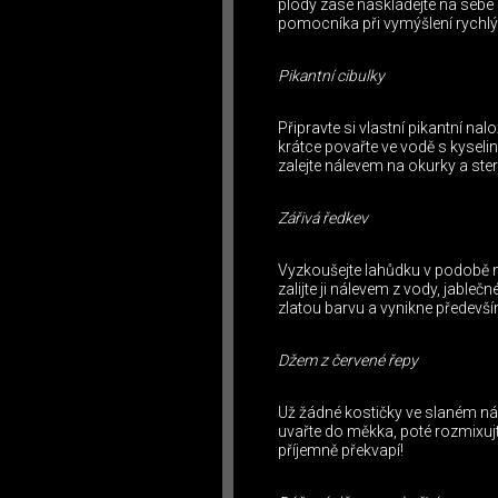
plody zase naskládejte na sebe 
pomocníka při vymýšlení rychlý
Pikantní cibulky
Připravte si vlastní pikantní na
krátce povařte ve vodě s kyselin
zalejte nálevem na okurky a steri
Zářivá ředkev
Vyzkoušejte lahůdku v podobě na
zalijte ji nálevem z vody, jable
zlatou barvu a vynikne především
Džem z červené řepy
Už žádné kostičky ve slaném nále
uvařte do měkka, poté rozmixujte
příjemně překvapí!