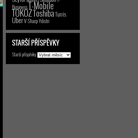
T-Mobile
Business
TOKOZ
Toshiba
Turris
Uber
V-Sharp
Ydistri
STARŠÍ PŘÍSPĚVKY
Starší příspěvky