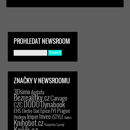
PROHLEDAT NEWSROOM
ZNAČKY V NEWSROOMU
3Dsimo
Agdata
Bezrealitky.cz
Carvago
DODO
Dynabook
CZC
EHS
Epico
FYI Prague
Electro Dad
Inveo
Imper
iSTYLE
Hedepy
Kaktus
Knihobot.cz
Koupelny Syrový
Košík.cz