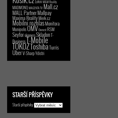
Lokni
M&M Reality
Mall.cz
MADMONQ
MAGENTA TV
MALL Partner
Mallpay
Maxima Reality
Merk.cz
Mobilní rozhlas
Monitora
OMV
RSM
Munipolis
Ownest
Seyfor
Skladon
T-
skinners
T-Mobile
Business
TOKOZ
Toshiba
Turris
Uber
V-Sharp
Ydistri
STARŠÍ PŘÍSPĚVKY
Starší příspěvky