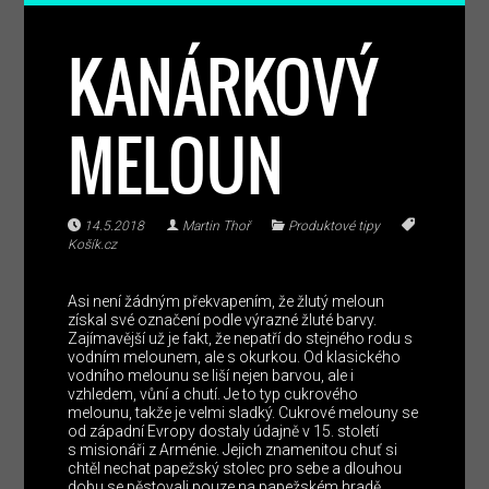
KANÁRKOVÝ
MELOUN
14.5.2018
Martin Thoř
Produktové tipy
Košík.cz
Asi není žádným překvapením, že žlutý meloun
získal své označení podle výrazné žluté barvy.
Zajímavější už je fakt, že nepatří do stejného rodu s
vodním melounem, ale s okurkou. Od klasického
vodního melounu se liší nejen barvou, ale i
vzhledem, vůní a chutí. Je to typ cukrového
melounu, takže je velmi sladký. Cukrové melouny se
od západní Evropy dostaly údajně v 15. století
s misionáři z Arménie. Jejich znamenitou chuť si
chtěl nechat papežský stolec pro sebe a dlouhou
dobu se pěstovali pouze na papežském hradě