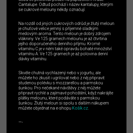
Cantalupe. Odtud pochází i název kantalupy, kterým
se cukrové melouny někdy označují.
Na rozdíl od jiných cukrových odrůd je žlutý meloun
je chuťově velice jemný s příjemně sladkým
medovým aroma. Tento meloun je dobrý zdrojem
vlákniny. Ve 125 gramech melounu je až čtvrtina
jejího doporučeného denního příjmu. Kromě
vitamínu C je v něm také opravdu bohaté množství
vitamínu A. Ve 125 gramech je až polovina denní
dávky vitamínu.
Skvěle chutná vychlazený nebo v jogurtu, ale
můžete ho zkusit i ugrilovat nebo z něj připravit
studenou polévku s mozzarellou a parmskou
šunkou. Pro nečekané návštěvy z něj můžete
připravit rychlé a zajímavé pohoštění, když nakrájíte
plátky melounu, které podáváte s parmskou
šunkou. Žlutý meloun si spolu s dalším nákupem
můžete objednat na e-shopu
Košík.cz
.
—-