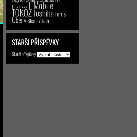
T-Mobile
Business
TOKOZ
Toshiba
Turris
Uber
V-Sharp
Ydistri
STARŠÍ PŘÍSPĚVKY
Starší příspěvky