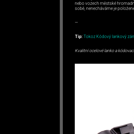
nebo vozech městské hromadné 
sobě, nenecháváme je položené 
—
Tip:
Tokoz Kódový lankový zá
Kvalitní ocelové lanko a kódova