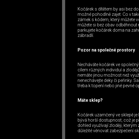
Kočárek s dítětem by asi bez do
možné pohodlně zajet. Co v tak
zámek s kódem, který můžete voz
můžete si bez obav odběhnout 
parkujete kočárek doma na zahr
zábradlí.
Pozor na společné prostory
Necháváte kočárek ve společný
cílem různých individuí a zlodě
nemáte jinou možnost než využí
nenechávejte deky či peřinky.
třeba k topení nebo jiné pevné o
Máte sklep?
Kočárek uzamčený ve sklepě je
bývá horší dostupnost, což je 
dohled využívají zloději, který
důležité věnovat zabezpečení 