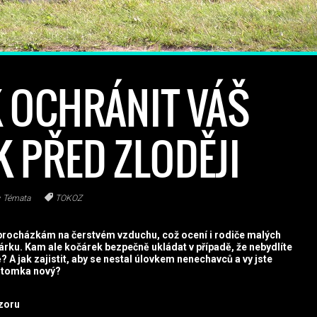
AK OCHRÁNIT VÁŠ
 PŘED ZLODĚJI
Témata
TOKOZ
m procházkám na čerstvém vzduchu, což ocení i rodiče malých
čárku. Kam ale kočárek bezpečně ukládat v případě, že nebydlíte
 jak zajistit, aby se nestal úlovkem nenechavců a vy jste
potomka nový?
zoru