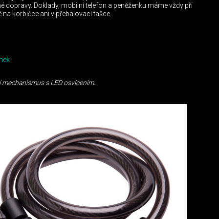
dopravy. Doklady, mobilní telefon a peněženku máme vždy při
na korbičce ani v přebalovací tašce.
mek
cí mechanismus s LED osvícením.