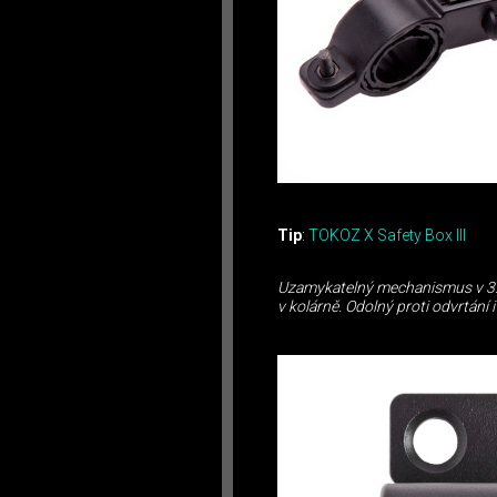
Tip
:
TOKOZ X Safety Box III
Uzamykatelný mechanismus v 3. b
v kolárně. Odolný proti odvrtání 