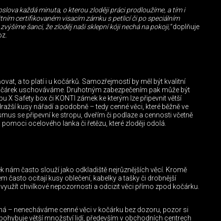
oslova každá minuta, o kterou zloději práci prodloužíme, a tím i
ním certifikovaném visacím zámku s petlicí či po speciálním
ýšíme šanci, že zloděj naši sklepní kóji nechá na pokoji,“
doplňuje
oz.
at, a to platí i u kočárků. Samozřejmostí by měl být kvalitní
 kočárek uschováváme. Druhotným zabezpečením pak může být
X Safety box či KONTI zámek ke kterým lze připevnit větší
 dražší kusy nářadí a podobně – tedy cenné věci, které běžně ve
s se připevní ke stropu, dveřím či podlaze a cennosti včetně
moci ocelového lanka či řetězu, které zloději odolá.
k nám často slouží jako odkladiště nejrůznějších věcí. Kromě
 často ocitají kusy oblečení, kabelky a tašky či drobnější
en využít chvilkové nepozornosti a odcizit věci přímo zpod kočárku.
sná – nenecháváme cenné věci v kočárku bez dozoru, pozor si
ohybuje větší množství lidí, především v obchodních centrech