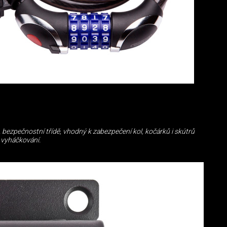
ezpečnostní třídě, vhodný k zabezpečení kol, kočárků i skútrů
i vyháčkování.