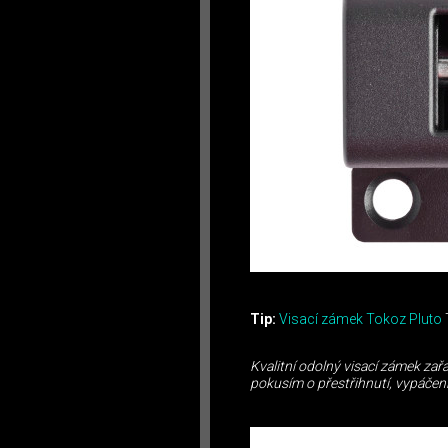
Tip:
Visací zámek Tokoz Pluto
Kvalitní odolný visací zámek zařa
pokusím o přestřihnutí, vypáčení