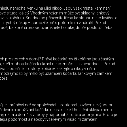
hledu nenechal venku na ulici nikdo. Jsou však místa, kam není
ové situaci dělat? Vhodným řešením může být skladný lankový
it v kočárku. Snadno ho připevníte třeba ke sloupu nebo lavičce a
na rychlý nákup – samozřejmě s potomkem v náručí. Pokud
adě, balkoně či terase, uzamkněte ho také, dobře poslouží třeba
ch prostorech v domě? Právě kočárkárny či kolárny jsou častým
jů, kteří mohou kočárek ukrást nebo znečistit a znehodnotit. Pokud
vat společné prostory, kočárek zakryjte a nikdy v něm
 Samozřejmostí by mělo být uzamčení kočárku lankovým zámkem
poře.
 lépe chráněný než ve společných prostorech, ovšem nevýhodou
při denním používání kočárku nepraktické. Umístění sklepa mimo
m zejména u domů s více byty napomáhá i určitá anonymita. Proto je
sklepa pozornost a neodbýt vše levným visacím zámkem.