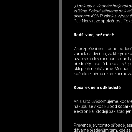
„U pokusu o vloupání hraje roli d
ztížíme. Pokud sáhneme po kvalit
sklepním KONTI zámku, výrazně zv
Petr Neuvirt ze společnosti Tok
Radši více, než méně
Zabezpečení není radno podceňov
zámek na dveřích, za kterými
uzamykatelný mechanismus typu 
předměty, jako třeba kola, lyže,
sklepech necháváme. Mechanismu
kočárku k němu uzamkneme za po
Kočárek není odkladiště
Aniž si to uvědomujeme, kočáre
nákupu se v košíku pod kočárkem
elektronika. Zloději pak stačí j
Prevence je v tomto případě ja
dáváme především tam, kde se p