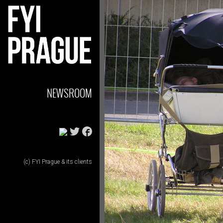
NEWSROOM
(c) FYI Prague & its clients