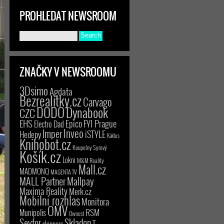
PROHLEDAT NEWSROOM
ZNAČKY V NEWSROOMU
3Dsimo
Agdata
Bezrealitky.cz
Carvago
DODO
Dynabook
CZC
EHS
Epico
FYI Prague
Electro Dad
Inveo
Imper
iSTYLE
Hedepy
Kaktus
Knihobot.cz
Koupelny Syrový
Košík.cz
Lokni
M&M Reality
Mall.cz
MADMONQ
MAGENTA TV
MALL Partner
Mallpay
Maxima Reality
Merk.cz
Mobilní rozhlas
Monitora
OMV
RSM
Munipolis
Ownest
Seyfor
Skladon
T-
skinners