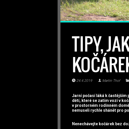
TIPY, J
KOČÁREK
24.4.2019
Martin Thoř
Jarní počasí láká k častější
dětí, které se zatím vozí v ko
v prostorném rodinném domě? A
nemuseli rychle shánět pro 
Nenechávejte kočárek bez do