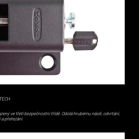
TECH
zený ve třetí bezpečnostní třídě. Odolá hrubému násilí, odvrtání,
 a přeřezání.