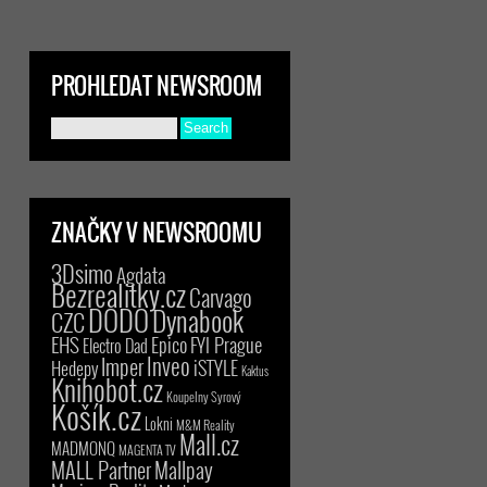
PROHLEDAT NEWSROOM
ZNAČKY V NEWSROOMU
3Dsimo
Agdata
Bezrealitky.cz
Carvago
DODO
Dynabook
CZC
EHS
Epico
FYI Prague
Electro Dad
Inveo
Imper
iSTYLE
Hedepy
Kaktus
Knihobot.cz
Koupelny Syrový
Košík.cz
Lokni
M&M Reality
Mall.cz
MADMONQ
MAGENTA TV
MALL Partner
Mallpay