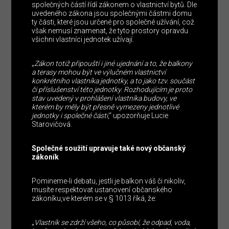
společných částí řídí zákonem o vlastnictví bytů. Dle
uvedeného zákona jsou společnými částmi domu
ty části, které jsou určené pro společné užívání, což
však nemusí znamenat, že tyto prostory opravdu
všichni vlastníci jednotek užívají.
„
Zákon totiž připouští i jiné ujednání a to, že balkony
a terasy mohou být ve výlučném vlastnictví
konkrétního vlastníka jednotky,
a to
jako tzv. součást
či příslušenství této jednotky. Rozhodujícím je proto
stav uvedený v prohlášení vlastníka budovy, ve
kterém by měly být přesně vymezeny jednotlivé
jednotky i společné části
,“ upozorňuje Lucie
Starovičová.
Společné soužití upravuje také nový občanský
zákoník
Pomineme-li debatu, jestli je balkon váš či nikoliv,
musíte respektovat ustanovení občanského
zákoníku,ve kterém se v § 1013 říká, že:
„
Vlastník se zdrží všeho, co působí, že odpad, voda,