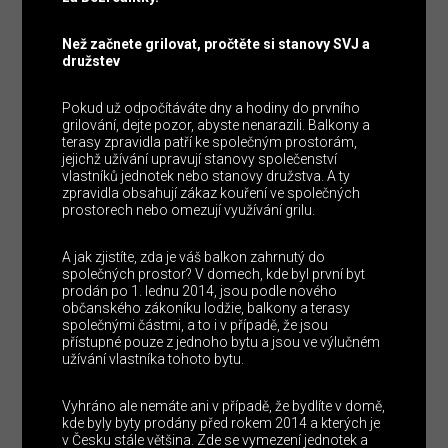
Než začnete grilovat, pročtěte si stanovy SVJ a
družstev
Pokud už odpočítáváte dny a hodiny do prvního
grilování, dejte pozor, abyste nenarazili. Balkony a
terasy zpravidla patří ke společným prostorám,
jejichž užívání upravují stanovy společenství
vlastníků jednotek nebo stanovy družstva. A ty
zpravidla obsahují zákaz kouření ve společných
prostorech nebo omezují využívání grilu.
A jak zjistíte, zda je váš balkon zahrnutý do
společných prostor? V domech, kde byl první byt
prodán po 1. lednu 2014, jsou podle nového
občanského zákoníku lodžie, balkony a terasy
společnými částmi, a to i v případě, že jsou
přístupné pouze z jednoho bytu a jsou ve výlučném
užívání vlastníka tohoto bytu.
Vyhráno ale nemáte ani v případě, že bydlíte v domě,
kde byly byty prodány před rokem 2014 a kterých je
v Česku stále většina. Zde se vymezení jednotek a