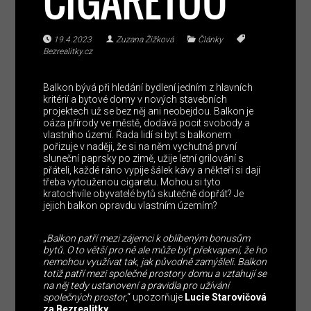
CIGARETOU
19.4.2023
Zuzana Žižková
Články
Bezrealitky.cz
Balkon bývá při hledání bydlení jedním z hlavních
kritérií a bytové domy v nových stavebních
projektech už se bez něj ani neobejdou. Balkon je
oáza přírody ve městě, dodává pocit svobody a
vlastního území. Řada lidí si byt s balkonem
pořizuje v naději, že si na něm vychutná první
sluneční paprsky po zimě, užije letní grilování s
přáteli, každé ráno vypije šálek kávy a někteří si dají
třeba vytouženou cigaretu. Mohou si tyto
kratochvíle obyvatelé bytů skutečně dopřát? Je
jejich balkon opravdu vlastním územím?
„
Balkon patří mezi zájemci k oblíbeným bonusům
bytů. O to větší pro ně ale může být překvapení, že ho
nemohou využívat tak, jak původně zamýšleli. Balkon
totiž patří mezi společné prostory domu a vztahují se
na něj tedy ustanovení a pravidla pro užívání
společných prostor
,“ upozorňuje
Lucie Starovičová
za Bezrealitky.