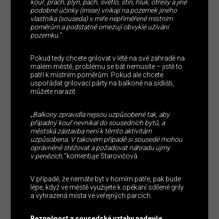
kouř, prach, plyn, pach, světlo, stín, hluk, otřesy a jiné
podobné účinky (imise) vnikají na pozemek jiného
vlastníka (souseda) v míře nepřiměřené místním
poměrům a podstatně omezují obvyklé užívání
pozemku.
“
Pokud tedy chcete grilovat v létě na své zahradě na
malém městě, problému se bát nemusíte – jistě to
patří k místním poměrům. Pokud ale chcete
uspořádat grilovací párty na balkoně na sídlišti,
můžete narazit.
„
Balkony zpravidla nejsou uzpůsobené tak, aby
případný kouř nevnikal do sousedních bytů, a
městská zástavba není k těmto aktivitám
uzpůsobena. V takovém případě si sousedé mohou
oprávněně stěžovat a požadovat náhradu újmy
v penězích,“
komentuje Starovičová.
V případě, že nemáte byt v horním patře, pak bude
lépe, když ve městě využijete k opékaní sdílené grily
a vyhrazená místa ve veřejných parcích.
Bezpečnost a sousedské vztahy nadevše