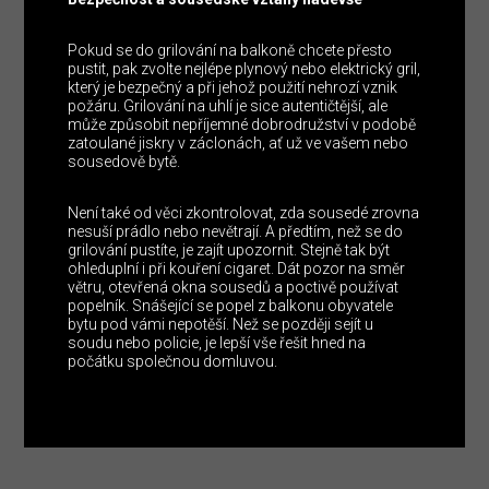
Pokud se do grilování na balkoně chcete přesto
pustit, pak zvolte nejlépe plynový nebo elektrický gril,
který je bezpečný a při jehož použití nehrozí vznik
požáru. Grilování na uhlí je sice autentičtější, ale
může způsobit nepříjemné dobrodružství v podobě
zatoulané jiskry v záclonách, ať už ve vašem nebo
sousedově bytě.
Není také od věci zkontrolovat, zda sousedé zrovna
nesuší prádlo nebo nevětrají. A předtím, než se do
grilování pustíte, je zajít upozornit. Stejně tak být
ohleduplní i při kouření cigaret. Dát pozor na směr
větru, otevřená okna sousedů a poctivě používat
popelník. Snášející se popel z balkonu obyvatele
bytu pod vámi nepotěší. Než se později sejít u
soudu nebo policie, je lepší vše řešit hned na
počátku společnou domluvou.