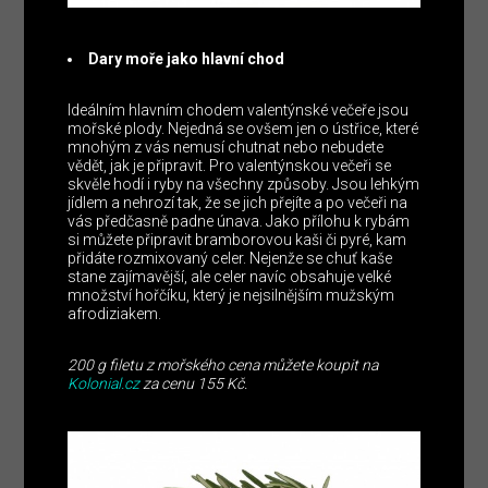
Dary moře jako hlavní chod
Ideálním hlavním chodem valentýnské večeře jsou
mořské plody. Nejedná se ovšem jen o ústřice, které
mnohým z vás nemusí chutnat nebo nebudete
vědět, jak je připravit. Pro valentýnskou večeři se
skvěle hodí i ryby na všechny způsoby. Jsou lehkým
jídlem a nehrozí tak, že se jich přejíte a po večeři na
vás předčasně padne únava. Jako přílohu k rybám
si můžete připravit bramborovou kaši či pyré, kam
přidáte rozmixovaný celer. Nejenže se chuť kaše
stane zajímavější, ale celer navíc obsahuje velké
množství hořčíku, který je nejsilnějším mužským
afrodiziakem.
200 g filetu z mořského cena můžete koupit na
Kolonial.cz
za cenu 155 Kč.