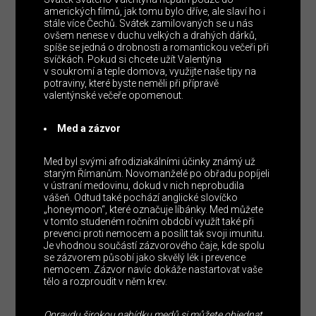
amerických filmů, jak tomu bylo dříve, ale slaví ho i
stále více Čechů. Svátek zamilovaných se u nás
ovšem nenese v duchu velkých a drahých dárků,
spíše se jedná o drobnosti a romantickou večeři při
svíčkách. Pokud si chcete užít Valentýna
v soukromí a teple domova, využijte naše tipy na
potraviny, které byste neměli při přípravě
valentýnské večeře opomenout.
Med a zázvor
Med byl svými afrodiziakálními účinky známý už
starým Římanům. Novomanželé po obřadu popíjeli
v ústraní medovinu, dokud v nich neprobudila
vášeň. Odtud také pochází anglické slovíčko
„honeymoon“, které označuje líbánky. Med můžete
v tomto studeném ročním období využít také při
prevenci proti nemocem a posílit tak svoji imunitu.
Je vhodnou součástí zázvorového čaje, kde spolu
se zázvorem působí jako skvělý lék i prevence
nemocem. Zázvor navíc dokáže nastartovat vaše
tělo a rozproudit v něm krev.
Opravdu širokou nabídku medů si můžete objednat