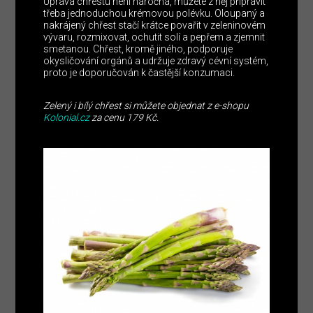
Úprava chřestu není náročná, můžete z něj připravit
třeba jednoduchou krémovou polévku. Oloupaný a
nakrájený chřest stačí krátce povařit v zeleninovém
vývaru, rozmixovat, ochutit solí a pepřem a zjemnit
smetanou. Chřest, kromě jiného, podporuje
okysličování orgánů a udržuje zdravý cévní systém,
proto je doporučován k častější konzumaci.
Zelený i bílý chřest si můžete objednat z e-shopu
Kolonial.cz
za cenu 179 Kč.