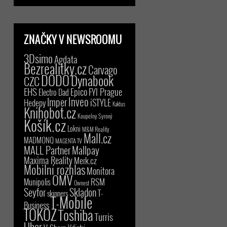
ZNAČKY V NEWSROOMU
3Dsimo
Agdata
Bezrealitky.cz
Carvago
DODO
Dynabook
CZC
EHS
Epico
FYI Prague
Electro Dad
Inveo
Imper
iSTYLE
Hedepy
Kaktus
Knihobot.cz
Koupelny Syrový
Košík.cz
Lokni
M&M Reality
Mall.cz
MADMONQ
MAGENTA TV
MALL Partner
Mallpay
Maxima Reality
Merk.cz
Mobilní rozhlas
Monitora
OMV
RSM
Munipolis
Ownest
Seyfor
Skladon
T-
skinners
T-Mobile
Business
TOKOZ
Toshiba
Turris
Uber