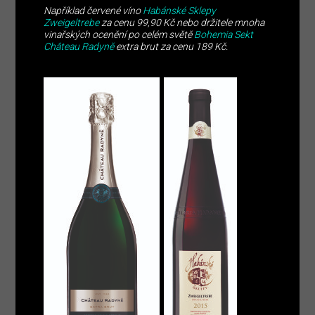
Například červené víno
Habánské Sklepy
Zweigeltrebe
za cenu 99,90 Kč nebo držitele mnoha
vinařských ocenění po celém světě
Bohemia Sekt
Château Radyně
extra brut za cenu 189 Kč.