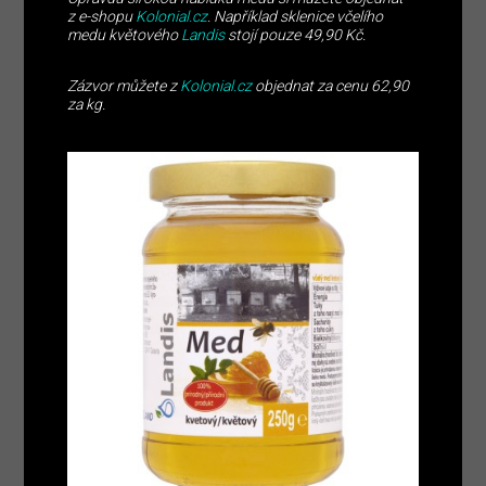
z e-shopu
Kolonial.cz
. Například sklenice včelího
medu květového
Landis
stojí pouze 49,90 Kč.
Zázvor můžete z
Kolonial.cz
objednat za cenu 62,90
za kg.