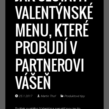
VALENTÝNSKÉ
MENU, KTERÉ
PROBUDÍ V
PARTNEROVI
VÁŠEŇ
25.1.2017
Martin Thoř
Produktové tipy
Svátek svatého Valentýna nepatří pouze do