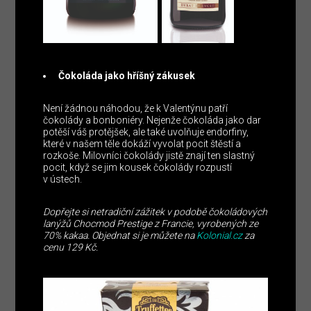
Čokoláda jako hříšný zákusek
Není žádnou náhodou, že k Valentýnu patří
čokolády a bonboniéry. Nejenže čokoláda jako dar
potěší váš protějšek, ale také uvolňuje endorfiny,
které v našem těle dokáží vyvolat pocit štěstí a
rozkoše. Milovníci čokolády jistě znají ten slastný
pocit, když se jim kousek čokolády rozpustí
v ústech.
Dopřejte si netradiční zážitek v podobě čokoládových
lanýžů Chocmod Prestige z Francie, vyrobených ze
70% kakaa. Objednat si je můžete na
Kolonial.cz
za
cenu 129 Kč.