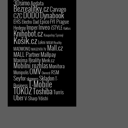
3Dsimo
Agdata
Bezrealitky.cz
Carvago
DODO
Dynabook
CZC
EHS
Epico
FYI Prague
Electro Dad
Inveo
Imper
iSTYLE
Hedepy
Kaktus
Knihobot.cz
Koupelny Syrový
Košík.cz
Lokni
M&M Reality
Mall.cz
MADMONQ
MAGENTA TV
MALL Partner
Mallpay
Maxima Reality
Merk.cz
Mobilní rozhlas
Monitora
OMV
RSM
Munipolis
Ownest
Seyfor
Skladon
T-
skinners
T-Mobile
Business
TOKOZ
Toshiba
Turris
Uber
V-Sharp
Ydistri