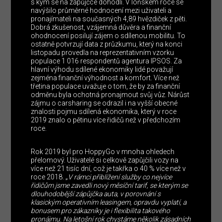
s kým se na zápůjčce dohodli. V loňském roce se
navýšilo průměrné hodnocení mezi uživateli a
pronajímateli na současných 4,89 hvězdiček z pěti.
Dobrá zkušenost, vzájemná důvěra a finanční
ohodnocení posilují zájem o sdílenou mobilitu. To
ostatně potvrzují data z průzkumu, který na konci
listopadu provedla na reprezentativním vzorku
populace 1 016 respondentů agentura IPSOS. Za
hlavní výhodu sdílené ekonomiky lidé považují
zejména finanční výhodnost a komfort. Více než
třetina populace uvažuje o tom, že by za finanční
odměnu byla ochotná pronajmout svůj vůz. Nárůst
zájmu o carsharing se odrazil i na vyšší obecné
znalosti pojmu sdílená ekonomika, který v roce
2019 znalo o pětinu více řidičů než v předchozím
roce.
Rok 2019 byl pro HoppyGo v mnoha ohledech
přelomový. Uživatelé si celkově zapůjčili vozy na
více než 21 tisíc dní, což je takřka o 40 % více než v
roce 2018. „
V rámci přiblížení služby co nejvíce
řidičům jsme zavedli nový měsíční tarif, se kterým se
dlouhodobější zápůjčka auta, v porovnání s
klasickým operativním leasingem, opravdu vyplatí, a
bonusem pro zákazníky je i flexibilita takového
pronájmu. Na letošní rok chystáme několik zásadních