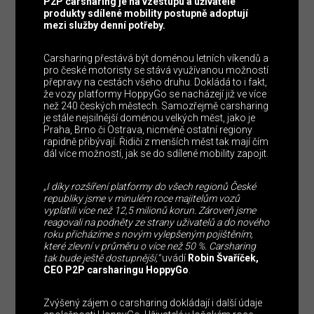
P2P carsharing je na vzestupu a uživatelé
produkty sdílené mobility postupně adoptují
mezi služby denní potřeby.
Carsharing přestává být doménou letních víkendů a
pro české motoristy se stává využívanou možností
přepravy na cestách všeho druhu. Dokládá to i fakt,
že vozy platformy HoppyGo se nacházejí již ve více
než 240 českých městech. Samozřejmě carsharing
je stále nejsilnější doménou velkých měst, jako je
Praha, Brno či Ostrava, nicméně ostatní regiony
rapidně přibývají. Řidiči z menších měst tak mají čím
dál více možností, jak se do sdílené mobility zapojit.
„I díky rozšíření platformy do všech regionů České
republiky jsme v minulém roce majitelům vozů
vyplatili více než 12,5 milionů korun. Zároveň jsme
reagovali na podněty ze strany uživatelů a do nového
roku přicházíme s novým vylepšeným pojištěním,
které zlevní v průměru o více než 50 %. Carsharing
tak bude ještě dostupnější,“
uvádí
Robin Švaříček,
CEO P2P carsharingu HoppyGo
.
Zvýšený zájem o carsharing dokládají i další údaje