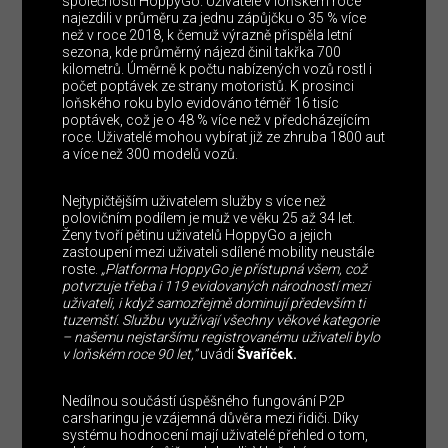
společnosti HoppyGo. Uživatelé v loňském roce
najezdili v průměru za jednu zápůjčku o 35 % více
než v roce 2018, k čemuž výrazně přispěla letní
sezona, kde průměrný nájezd činil takřka 700
kilometrů. Úměrně k počtu nabízených vozů rostl i
počet poptávek ze strany motoristů. K prosinci
loňského roku bylo evidováno téměř 16 tisíc
poptávek, což je o 48 % více než v předcházejícím
roce. Uživatelé mohou vybírat již ze zhruba 1800 aut
a více než 300 modelů vozů.
Nejtypičtějším uživatelem služby s více než
polovičním podílem je muž ve věku 25 až 34 let.
Ženy tvoří pětinu uživatelů HoppyGo a jejich
zastoupení mezi uživateli sdílené mobility neustále
roste.
„Platforma HoppyGo je přístupná všem, což
potvrzuje třeba i 119 evidovaných národností mezi
uživateli, i když samozřejmě dominují především ti
tuzemští. Službu využívají všechny věkové kategorie
– našemu nejstaršímu registrovanému uživateli bylo
v loňském roce 90 let,”
uvádí
Švaříček.
Nedílnou součástí úspěšného fungování P2P
carsharingu je vzájemná důvěra mezi řidiči. Díky
systému hodnocení mají uživatelé přehled o tom,