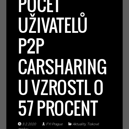
POČET
UŽIVATELŮ
P2P
CARSHARING
U VZROSTL O
57 PROCENT
3.2.2020
FYI Prague
Aktuality
,
Tiskové