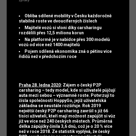
zprávy
Obliba sdílené mobility v Česku každoročně
stabilně roste ve dvouciferných číslech
Majitelé vozů si vloni díky carsharingu
rozdělili přes 12,5 milionu korun
Na platformě je v nabídce přes 300 modelů
vozů od více než 1400 majitelů
Pojem sdílená ekonomika zná o pětinu více
řidičů než v předchozím roce
Praha 28. ledna 2020
:
Zájem o český P2P
carsharing – tedy model, kde si uživatelé půjčují
auta mezi sebou – významně roste. Potvrzují to
čísla společnosti HoppyGo, jejíž uživatelská
základna se neustále rozšiřuje. Rok 2019
největší český P2P carsharing završil s již 66
tisíci uživateli, kteří mají možnost zapůjčit si vůz
již ve více než 240 českých městech. Průměrná
délka zápůjčky činila 3,6 dnů, což je o 20 % více
než v roce 2018. Ze statistik vyplývá, že český