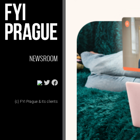
NEWSROOM
(c) FYI Prague & its clients