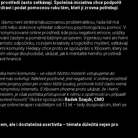
e prostředí často setkávají. Společná iniciativa chce podpořit
raví i podat pomocnou ruku těm, kteří ji zrovna potřebují.
 dávno není striktně tabuizovanou problematikou, řada lidí má
vořit nebo dokonce vyhledat odbornou psychologickou pomoc. V
onymizované online prostředí, kde jsou negativní emoce, urážky
chování častým a poměrně běžným projevem. Výjimkou není ani herní
místo odpočinku, rozvíjení kreativity a logického myšlení, setkávají
erní komunity. Hedepy chce proto ve spolupráci s Xboxem, který se
ěnuje dlouhodobě, ukázat, jak k mentalitě herního prostředí
avé hranice.
třeba herní komunita – ve všech těchto místech vstupujeme do
ré nás ovlivňují. Některé pozitivně, jiné negativně. V online prostředí
ími projevy přeci jen o něco těžší souboj, protivník totiž často nemá
nonymitou internetu. S Xboxem chceme proto ukázat, že i herní
stem, je však potřeba přistupovat k němu s opatrností a v případě
evřeně hovořit
,“ říká ke spolupráci
Radek Šnajdr, CMO
uje online terapie i náctiletým od 13 let – tedy dospívajícím, kteří se
.
em, ale i dostatečná asertivita – témata důležitá nejen pro