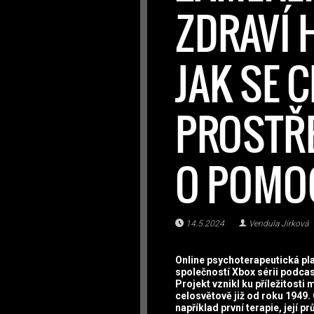
ZDRAVÍ H
JAK SE 
PROSTŘE
O POMO
14.5.2024
Vendula Jirková
Online psychoterapeutická pl
společností Xbox sérii podcast
Projekt vznikl ku příležitost
celosvětově již od roku 1949.
například první terapie, její p