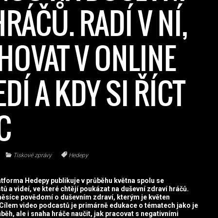
RÁČŮ. RADÍ V NÍ,
CHOVAT V ONLINE
DÍ A KDY SI ŘÍCT
C
Tiskové zprávy
Hedepy
atforma Hedepy publikuje v průběhu května spolu se
ů a videí, ve které chtějí poukázat na duševní zdraví hráčů.
i měsíce povědomí o duševním zdraví, kterým je květen
 Cílem video podcastů je primárně edukace o tématech jako je
růběh, ale i snaha hráče naučit, jak pracovat s negativními