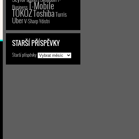
T-Mobile
Business
TOKOZ
Toshiba
Turris
Uber
V-Sharp
Ydistri
STARŠÍ PŘÍSPĚVKY
Starší příspěvky