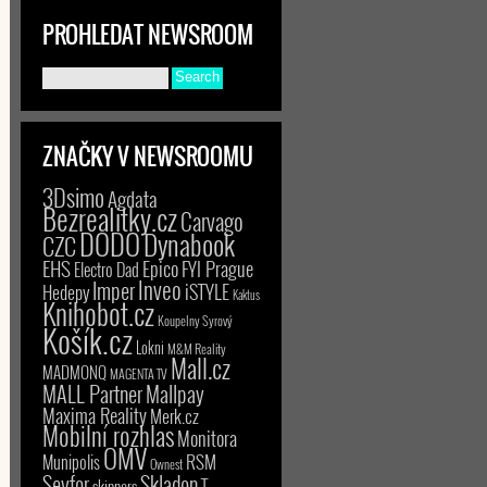
PROHLEDAT NEWSROOM
ZNAČKY V NEWSROOMU
3Dsimo
Agdata
Bezrealitky.cz
Carvago
DODO
Dynabook
CZC
EHS
Epico
FYI Prague
Electro Dad
Inveo
Imper
iSTYLE
Hedepy
Kaktus
Knihobot.cz
Koupelny Syrový
Košík.cz
Lokni
M&M Reality
Mall.cz
MADMONQ
MAGENTA TV
MALL Partner
Mallpay
Maxima Reality
Merk.cz
Mobilní rozhlas
Monitora
OMV
RSM
Munipolis
Ownest
Seyfor
Skladon
T-
skinners