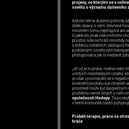
projevy, se kterými se v onlin
osvětu o významu duševního zd
Ačkoliv téma duševní pohody již
stále obavy o něm otevřeně ho
mnohém tomu nepřispívá ani an
či jakkoliv jinak nekomfortní 
prostor, kde se hráči mnohdy na
s kritikou ostatních zástupců h
podobným osvětovým kampaním v
přistupovat a jak si nastavit zdr
„
Ať už je to práce, rodina nebo 
určitých mezilidských vztahů, kte
je však vyrovnávání se s negativn
konkrétní podobu a je chráněn a
prostředí může být bezpečným mí
problému nemít strach o něm ot
společnosti Hedepy
. Ta poskyt
v herní komunitě často pohybují
Průběh terapie, práce se stres
hráče