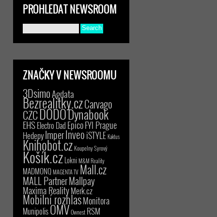
PROHLEDAT NEWSROOM
ZNAČKY V NEWSROOMU
3Dsimo
Agdata
Bezrealitky.cz
Carvago
DODO
Dynabook
CZC
EHS
Epico
FYI Prague
Electro Dad
Inveo
Imper
iSTYLE
Hedepy
Kaktus
Knihobot.cz
Koupelny Syrový
Košík.cz
Lokni
M&M Reality
Mall.cz
MADMONQ
MAGENTA TV
MALL Partner
Mallpay
Maxima Reality
Merk.cz
Mobilní rozhlas
Monitora
OMV
RSM
Munipolis
Ownest