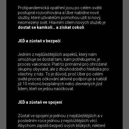
Protipandemická opatření jsou po celém světě
postupně rozvolňována a Uber nabídne nové
služby, které uživatelům pomohou užít si nový,
neomezený svět. Hlavním cílem nových služeb je
dostat se kamkoli… a získat cokoli
.
JEĎ a zůstaň v bezpečí
Jedním z nejdůležitějších aspektů, který nám
umožňuje se dostat tam, kam potřebujeme, je
proces vakcinace. Platí to primárně pro ohrožené
skupiny obyvatel, ale z dlouhodobého hlediska pro
všechny z nás. To je důvod, proč Uber po celém
světě proces očkování aktivně podporuje a nabídl
již 10 milionů bezplatných nebo zlevněných jízd
lidem, kteří se jedou naočkovat.
JEĎ a zůstaň ve spojení
Zůstat ve spojení je jednou z nejdůležitějších a v
posledním roce jednou z nejsložitějších věcí.
Abychom zajistili bezpečí svých blízkých, některé