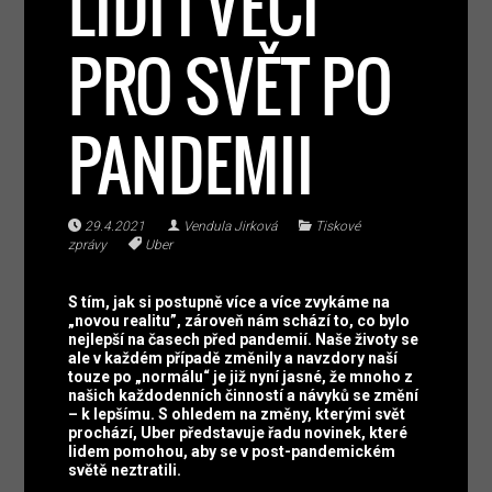
LIDÍ I VĚCÍ
PRO SVĚT PO
PANDEMII
29.4.2021
Vendula Jirková
Tiskové
zprávy
Uber
S tím, jak si postupně více a více zvykáme na
„novou realitu”, zároveň nám schází to, co bylo
nejlepší na časech před pandemií. Naše životy se
ale v každém případě změnily a navzdory naší
touze po „normálu“ je již nyní jasné, že mnoho z
našich každodenních činností a návyků se změní
– k lepšímu. S ohledem na změny, kterými svět
prochází, Uber představuje řadu novinek, které
lidem pomohou, aby se v post-pandemickém
světě neztratili.