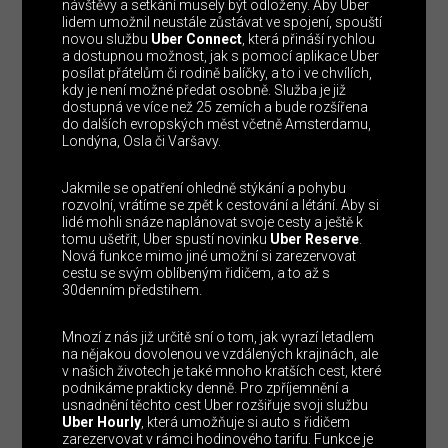
návštěvy a setkání musely být odloženy. Aby Uber
lidem umožnil neustále zůstávat ve spojení, spouští
novou službu
Uber Connect
, která přináší rychlou
a dostupnou možnost, jak s pomocí aplikace Uber
posílat přátelům či rodině balíčky, a to i ve chvílích,
kdy je není možné předat osobně. Služba je již
dostupná ve více než 25 zemích a bude rozšířena
do dalších evropských měst včetně Amsterdamu,
Londýna, Osla či Varšavy.
Jakmile se opatření ohledně stýkání a pohybu
rozvolní, vrátíme se zpět k cestování a létání. Aby si
lidé mohli snáze naplánovat svoje cesty a ještě k
tomu ušetřit, Uber spustí novinku
Uber Reserve
.
Nová funkce mimo jiné umožní si zarezervovat
cestu se svým oblíbeným řidičem, a to až s
30denním předstihem.
Mnozí z nás již určitě sní o tom, jak vyrazí letadlem
na nějakou dovolenou ve vzdálených krajinách, ale
v našich životech je také mnoho kratších cest, které
podnikáme prakticky denně. Pro zpříjemnění a
usnadnění těchto cest Uber rozšiřuje svoji službu
Uber Hourly
, která umožňuje si auto s řidičem
zarezervovat v rámci hodinového tarifu. Funkce je