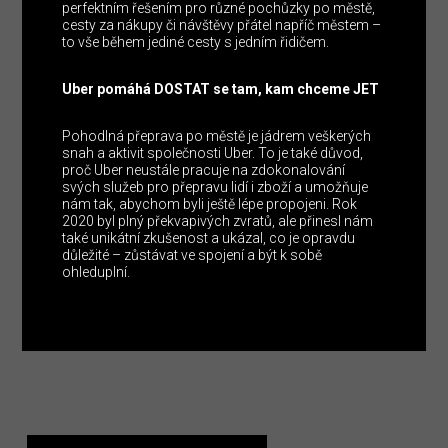
perfektním řešením pro různé pochůzky po městě,
cesty za nákupy či návštěvy přátel napříč městem –
to vše během jediné cesty s jedním řidičem.
Uber pomáhá DOSTAT se tam, kam chceme JET
Pohodlná přeprava po městě je jádrem veškerých
snah a aktivit společnosti Uber. To je také důvod,
proč Uber neustále pracuje na zdokonalování
svých služeb pro přepravu lidí i zboží a umožňuje
nám tak, abychom byli ještě lépe propojeni. Rok
2020 byl plný překvapivých zvratů, ale přinesl nám
také unikátní zkušenost a ukázal, co je opravdu
důležité – zůstávat ve spojení a být k sobě
ohleduplní.