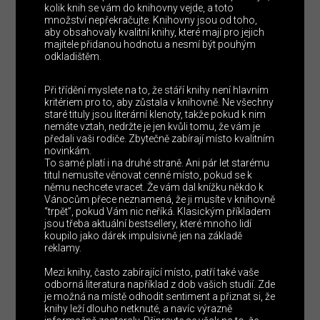
kolik knih se vám do knihovny vejde, a toto
množství nepřekračujte. Knihovny jsou od toho,
aby obsahovaly kvalitní knihy, které mají pro jejich
majitele přidanou hodnotu a nesmí být pouhým
odkladištěm.
Při třídění myslete na to, že stáří knihy není hlavním
kritériem pro to, aby zůstala v knihovně. Ne všechny
staré tituly jsou literární klenoty, takže pokud k nim
nemáte vztah, nedržte je jen kvůli tomu, že vám je
předali vaši rodiče. Zbytečně zabírají místo kvalitním
novinkám.
To samé platí i na druhé straně. Ani pár let starému
titul nemusíte věnovat cenné místo, pokud se k
němu nechcete vracet. Že vám dal knížku někdo k
Vánocům přece neznamená, že ji musíte v knihovně
“trpět”, pokud Vám nic neříká. Klasickým příkladem
jsou třeba aktuální bestsellery, které mnoho lidí
koupilo jako dárek impulsivně jen na základě
reklamy.
Mezi knihy, často zabírající místo, patří také vaše
odborná literatura například z dob vašich studií. Zde
je možná na místě odhodit sentiment a přiznat si, že
knihy leží dlouho netknuté, a navíc výrazně