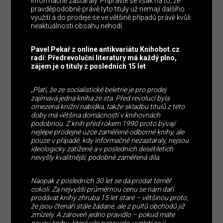
informačně zastaraly. Připravte se však na to, že
pravděpodobně právě tyto tituly už nemají dalšího
využití a do prodeje se ve většině případů právě kvůli
neaktuálnosti obsahu nehodí.
Pavel Pekař z online antikvariátu Knihobot.cz
radí: Předrevoluční literatury má každý plno,
zájem je o tituly z posledních 15 let
„Platí, že ze socialistické beletrie je pro prodej
zajímavá jedna kniha ze sta. Před revolucí byla
omezená knižní nabídka, takže skladbu titulů z této
doby má většina domácností v knihovnách
podobnou. Z knih před rokem 1990 proto bývají
nejlépe prodejné úzce zaměřené odborné knihy, ale
pouze v případě, kdy informačně nezastaraly, nejsou
ideologicky zatížené a v posledních desetiletích
nevyšly kvalitnější, podobně zaměřená díla.
Naopak z posledních 30 let se dá prodat téměř
cokoli. Za nejvyšší průměrnou cenu se nám daří
prodávat knihy zhruba 15 let staré – většinou proto,
že jsou čtenáři stále žádané, ale z pultů obchodů již
zmizely. A zároveň jedno pravidlo – pokud máte
novou knihu, která vás nezaujala, vyplatí se jí