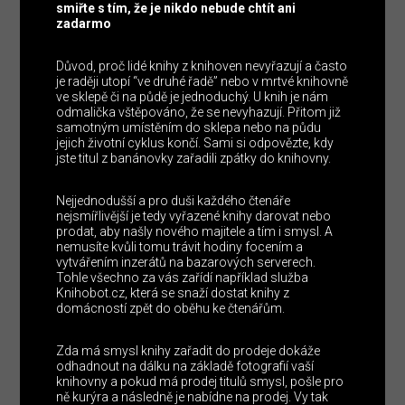
smiřte s tím, že je nikdo nebude chtít ani
zadarmo
Důvod, proč lidé knihy z knihoven nevyřazují a často
je raději utopí “ve druhé řadě” nebo v mrtvé knihovně
ve sklepě či na půdě je jednoduchý. U knih je nám
odmalička vštěpováno, že se nevyhazují. Přitom již
samotným umístěním do sklepa nebo na půdu
jejich životní cyklus končí. Sami si odpovězte, kdy
jste titul z banánovky zařadili zpátky do knihovny.
Nejjednodušší a pro duši každého čtenáře
nejsmířlivější je tedy vyřazené knihy darovat nebo
prodat, aby našly nového majitele a tím i smysl. A
nemusíte kvůli tomu trávit hodiny focením a
vytvářením inzerátů na bazarových serverech.
Tohle všechno za vás zařídí například služba
Knihobot.cz, která se snaží dostat knihy z
domácností zpět do oběhu ke čtenářům.
Zda má smysl knihy zařadit do prodeje dokáže
odhadnout na dálku na základě fotografií vaší
knihovny a pokud má prodej titulů smysl, pošle pro
ně kurýra a následně je nabídne na prodej. Vy tak