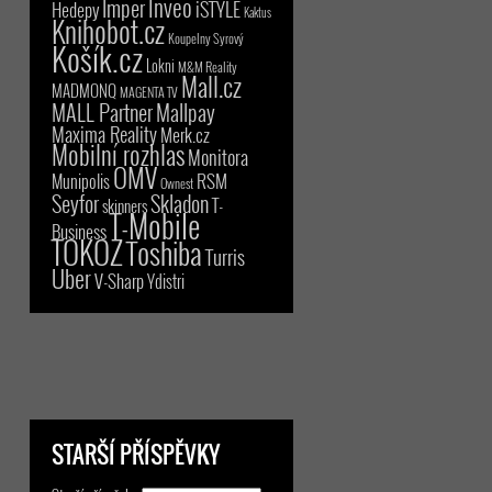
Inveo
Imper
iSTYLE
Hedepy
Kaktus
Knihobot.cz
Koupelny Syrový
Košík.cz
Lokni
M&M Reality
Mall.cz
MADMONQ
MAGENTA TV
MALL Partner
Mallpay
Maxima Reality
Merk.cz
Mobilní rozhlas
Monitora
OMV
RSM
Munipolis
Ownest
Seyfor
Skladon
T-
skinners
T-Mobile
Business
TOKOZ
Toshiba
Turris
Uber
V-Sharp
Ydistri
STARŠÍ PŘÍSPĚVKY