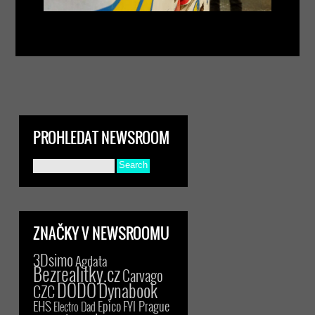
PROHLEDAT NEWSROOM
ZNAČKY V NEWSROOMU
3Dsimo
Agdata
Bezrealitky.cz
Carvago
DODO
Dynabook
CZC
EHS
Epico
FYI Prague
Electro Dad