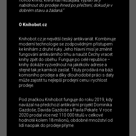
nabídnout do prodeje ihned po přečtení, dokud je v
dobrém stavu a žádaná.“
O Knihobot.cz
Knihobot.cz je největší český antikvariát. Kombinuje
moderní technologie se zodpovědným přístupem
ke knihám z druhé ruky. Jeho hlavní misí je změnit
fungování antikvárního trhu a naučit Čechy vracet
knihy zpět do oběhu. Funguje po celé republice –
knihy dokáže vyzvednout na jakékoliv adrese a
stejně tak je kamkoli zaslat. Tituly prodává na bázi
komisního prodeje a díky dlouhodobé práci s daty
může zajistit tu nejlepší prodejní cenu i rychlost
prodeje.
Pod značkou Knihobot funguje do roku 2019, kdy
navázal na předchozí antikvární projekt Dominika
Gazdoše, Davida Gazdoše a Pavla Pekaře. V roce
2020 prodal více než 110 000 titulů v celkové
hodnotě kolem 18 milionů, obdobné množství od
lidí naopak do prodeje přijme.