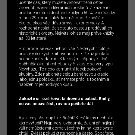
ušetříte čas, který můžete věnovat třeba četbě
znovuobjevených literárních pokladů. Z každého
prodaného titulu dostanete celých 60 % jeho částky
mínus 29 korun, takže kromě toho, že uděláte
ekologickou věc, dává smysl i ekonomicky. A
rozhodně neplatí, že se touto cestou prodávají jen
historické skvosty. Největší ohlas mají právě knížky
asi 30 let staré.
Pro prodej se však nehodí vše. Některých titulů je
prostě v českých knihovnách tolik, že už je nikdo
nechce ani zadarmo. S takovými případy klidně
oběhněte okolní knihobudky či zkuste servery typu
Nevyhazuj.To nebo komunitní facebookové
skupiny. Zde nabídněte celou banánovou krabici
jako jednu položku, ať nemáte práci s focením a
nabízením jednotlivých kusů.
Zakažte si rozšiřovat knihovnu o balast. Knihy,
co vás nebaví číst, rovnou pošlete dál
A jak tedy přistoupit ke třídění? Které knihy nechat a
které vyřadit? Nejprve si uvědomte, že ani při nejlepší
vůli nemůžete mít doma všechny knihy, které byste
chtěli. Zvlášť pokud čtete hodně a často. Spočítejte,