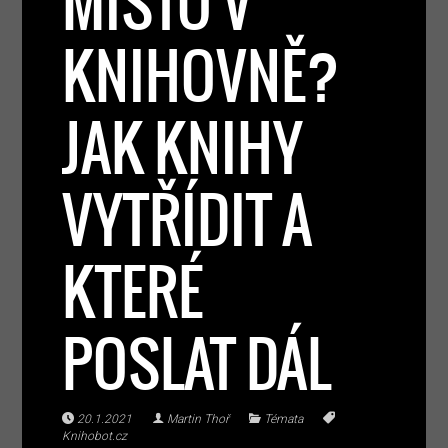
MÍSTO V
KNIHOVNĚ?
JAK KNIHY
VYTŘÍDIT A
KTERÉ
POSLAT DÁL
20.1.2021
Martin Thoř
Témata
Knihobot.cz