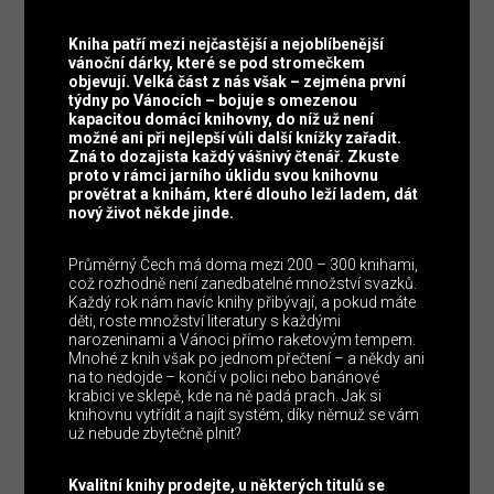
Kniha patří mezi nejčastější a nejoblíbenější
vánoční dárky, které se pod stromečkem
objevují. Velká část z nás však – zejména první
týdny po Vánocích – bojuje s omezenou
kapacitou domácí knihovny, do níž už není
možné ani při nejlepší vůli další knížky zařadit.
Zná to dozajista každý vášnivý čtenář. Zkuste
proto v rámci jarního úklidu svou knihovnu
provětrat a knihám, které dlouho leží ladem, dát
nový život někde jinde.
Průměrný Čech má doma mezi 200 – 300 knihami,
což rozhodně není zanedbatelné množství svazků.
Každý rok nám navíc knihy přibývají, a pokud máte
děti, roste množství literatury s každými
narozeninami a Vánoci přímo raketovým tempem.
Mnohé z knih však po jednom přečtení – a někdy ani
na to nedojde – končí v polici nebo banánové
krabici ve sklepě, kde na ně padá prach. Jak si
knihovnu vytřídit a najít systém, díky němuž se vám
už nebude zbytečně plnit?
Kvalitní knihy prodejte, u některých titulů se