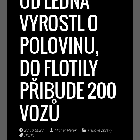
OD LEDNA
VYROSTL O
POLOVINU,
DO FLOTILY
PŘIBUDE 200
VOZŮ
20.10.2020
Michal Marek
Tiskové zprávy
DODO