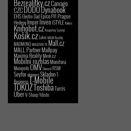
Bezrealitky.cz
Carvago
DODO
Dynabook
CZC
EHS
Epico
FYI Prague
Electro Dad
Inveo
Imper
iSTYLE
Hedepy
Kaktus
Knihobot.cz
Koupelny Syrový
Košík.cz
Lokni
M&M Reality
Mall.cz
MADMONQ
MAGENTA TV
MALL Partner
Mallpay
Maxima Reality
Merk.cz
Mobilní rozhlas
Monitora
OMV
RSM
Munipolis
Ownest
Seyfor
Skladon
T-
skinners
T-Mobile
Business
TOKOZ
Toshiba
Turris
Uber
V-Sharp
Ydistri