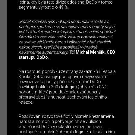
ledna, kdy byla tato divize oddělena, DoDo v tomto
segmentu vyrostlo o 49 %.
„Počet rozvezených nákupů kontinuálně roste a s
nástupem podzimu se na online supermarkety nejen
kvůli aktuální epidemiologické situaci začíná spoléhat
čím dál tím více zákazníků. Nákup potravin online si
za své ve větší míře berou i zákazníci z řad starších
nakupujících, kteří dříve spoléhali výhradně
na kamenné supermarkety,“
líčí
Michal Menšík, CEO
startupu DoDo
.
Na rostoucí poptávku ze strany zákazníků i Tesca a
Košíku DoDo reaguje postupným navyšováním
rozvozové kapacity, přičemž aktuálně DoDo
rozšiřuje flotilu o 200 ekologických vozů s CNG
pohonem, které jsou dokonale uzpůsobeny
přepravě zboží s nutností zachování teplotního
řetězce.
Rozšiřování rozvozové flotily nicméně neznamená
nárůst automobilů pohybujících se v ulicích.
Společnost DoDo v oblasti rozvozu potravin
postupně kompletně přebrala logistiku Tesca a čím