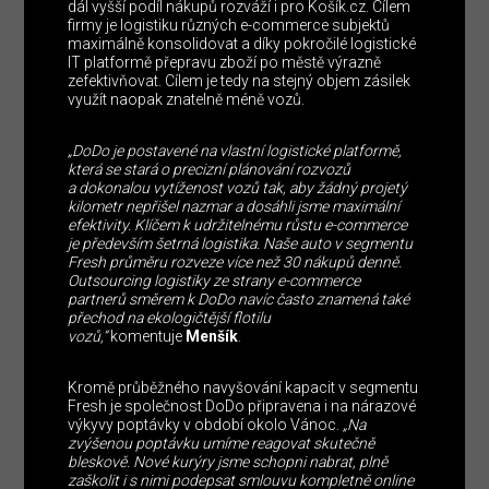
dál vyšší podíl nákupů rozváží i pro Košík.cz. Cílem
firmy je logistiku různých e-commerce subjektů
maximálně konsolidovat a díky pokročilé logistické
IT platformě přepravu zboží po městě výrazně
zefektivňovat. Cílem je tedy na stejný objem zásilek
využít naopak znatelně méně vozů.
„DoDo je postavené na vlastní logistické platformě,
která se stará o precizní plánování rozvozů
a dokonalou vytíženost vozů tak, aby žádný projetý
kilometr nepřišel nazmar a dosáhli jsme maximální
efektivity. Klíčem k udržitelnému růstu e-commerce
je především šetrná logistika. Naše auto v segmentu
Fresh průměru rozveze více než 30 nákupů denně.
Outsourcing logistiky ze strany e-commerce
partnerů směrem k DoDo navíc často znamená také
přechod na ekologičtější flotilu
vozů,“
komentuje
Menšík
.
Kromě průběžného navyšování kapacit v segmentu
Fresh je společnost DoDo připravena i na nárazové
výkyvy poptávky v období okolo Vánoc.
„Na
zvýšenou poptávku umíme reagovat skutečně
bleskově. Nové kurýry jsme schopni nabrat, plně
zaškolit i s nimi podepsat smlouvu kompletně online