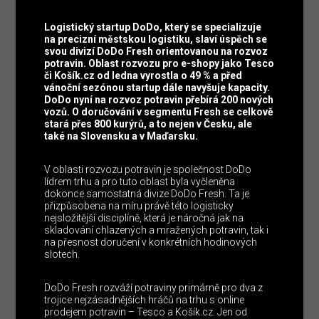
Logistický startup DoDo, který se specializuje
na precizní městskou logistiku, slaví úspěch se
svou divizí DoDo Fresh orientovanou na rozvoz
potravin. Oblast rozvozu pro e-shopy jako Tesco
či Košík.cz od ledna vyrostla o 49 % a před
vánoční sezónou startup dále navyšuje kapacity.
DoDo nyní na rozvoz potravin přebírá 200 nových
vozů. O doručování v segmentu Fresh se celkově
stará přes 800 kurýrů, a to nejen v Česku, ale
také na Slovensku a v Maďarsku.
V oblasti rozvozu potravin je společnost DoDo
lídrem trhu a pro tuto oblast byla vyčleněna
dokonce samostatná divize DoDo Fresh. Ta je
přizpůsobena na míru právě této logisticky
nejsložitější disciplíně, která je náročná jak na
skladování chlazených a mražených potravin, tak i
na přesnost doručení v konkrétních hodinových
slotech.
DoDo Fresh rozváží potraviny primárně pro dva z
trojice nejzásadnějších hráčů na trhu s online
prodejem potravin – Tesco a Košík.cz. Jen od