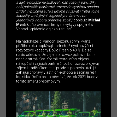
a agilně dokážeme škálovat i náš vozový park. Díky
naší pokročilé platformě umíme do systému snadno
přidat vypůjčená auta a umíme využívat i třeba volné
kapacity vozů jiných logistických firem nebo
jednotlivců v oboru přepravy zboží,“
popisuje
Michal
Menšík
připravenost firmy na výkyvy spojené s
Vánoci i epidemiologickou situací.
Na nadcházející vánoční sezónu i první kvartál
příštího roku poptávají partneři již nyní navýšení
rozvozové kapacity DoDo Fresh o 40 %. Dá se
navíc očekávat, že zájem o rozvoz potravin bude
nadále strmě růst. Kromě rostoucího objemu
nákupů stávajících partnerů totiž o rozvoz projevují
zájem i tradiční kamenní prodejci potravin, kteří již
zahajují přípravy vlastních e-shopů a začínají řešit
logistiku. DoDo proto očekává, že rok 2021 bude v
tomto směru přelomovým.