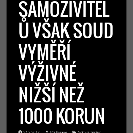
SAMOŽIVITEL
Ů VŠAK SOUD
VYMĚŘÍ
VÝŽIVNÉ
NIŽŠÍ NEŽ
1000 KORUN
21.3.2019
FYI Prague
Tiskové zprávy