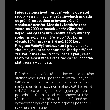
I přes rostoucí životní úroveň většiny obyvatel
republiky a s tím spojený růst životních nákladů
se průměrné soudem určované výživné
v podstatě nemění. Medián i v loňském roce
zůstal na 2000 korunách. Jenže výjimečné
nejsou ani výrazně nižší částky. Každý dvacátý
rodič má výživné vyměřené do 1000 korun
včetně, 10 % má pak méně než 1000 korun.
Program VašeVýživné.cz, který problematiku
zkoumal, dokonce zaznamenal částky nižší než
200 korun měsíčně. Přitom i nadále platí, že ani
takto malé částky celá řada rodičů není ochotna
platit včas a v úplnosti.
Průměrná mzda v České republice byla dle Českého
statistického úřadu v posledním kvartálu celých 33
840 Kč korun. To jinými slovy znamená meziroční
nárůst průměrné mzdy nominálně o 6,9 % a reálně
o 4,7 %. Toto tempo je jedno z nejrychlejších za
posledních 10 let a politici i ekonomové tvrdí, že
růst mezd bude pokračovat i nadále. Průměrné
vyměřované výživné je přitom nejméně poslední 3
roky na stálé hladině.