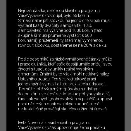
Nejnižší částka, se kterou klient do programu
VašeVýživné.cz vstoupil, bylo 65 korun.
S maximálně pětistovkou na jedno dítě si pak musí
vystačit každý dvacátý samoživitel. 10 %
samoživitelů má výživné pod 1000 korun (tato
skupina si musí průměrně vystačit s 600
korunami), přičteme-li i ty, kteří mají vyměřenou
rovnou tisícovku, dostaneme se na 20 % z celku.
Podle odborníků za nízké vyměřované částky může
i praxe dlužníků, kteří stále častěji uměle snižují svou
životní situaci, aby unikly reálně vysokým
alimentům. Změnit by to však mohl nedávný nález
Ústavního soudu. Ten se proti takové praxi
jednoznačně vymezil a tuto praxi zcela odsoudil.
Pomůže totiž výrazným způsobem odstranit
šedou zónu, ve které se doposud pohybovala celá
řada takzvaných „dobrovolných neplatičů“ a upravit
praxi některých opatrovnických soudů, které
nedostatečně prověřují skutečnou životní úroveň.
Iveta Novotná z asistenčního programu
VašeVýživné.cz však upozorňuje, že na počátku