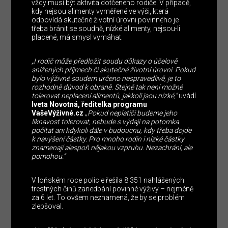
vždy musí být aktivita dotčeného rodiče. V případě,
kdy nejsou alimenty vyměřené ve výši, která
odpovídá skutečné životní úrovni povinného je
třeba bránit se soudně, nízké alimenty, nejsou-li
placené, má smysl vymáhat.
„I rodič může předložit soudu důkazy o účelově
snížených příjmech či skutečné životní úrovni. Pokud
bylo výživné soudem určeno nespravedlivě, je to
rozhodně důvod k obraně. Stejně tak není možné
tolerovat neplacení alimentů, jakkoli jsou nízké,“
uvádí
Iveta Novotná, ředitelka programu
VašeVýživné.cz
„
Pokud neplatiči budeme jeho
liknavost tolerovat, nebude s výdaji na potomka
počítat ani kdykoli dále v budoucnu, kdy třeba dojde
k navýšení částky. Pro mnoho rodin i nízké částky
znamenají alespoň nějakou vzpruhu. Nezachrání, ale
pomohou.“
V loňském roce policie řešila 8 351 nahlášených
trestných činů zanedbání povinné výživy – nejméně
za 6 let. To ovšem neznamená, že by se problém
zlepšoval.