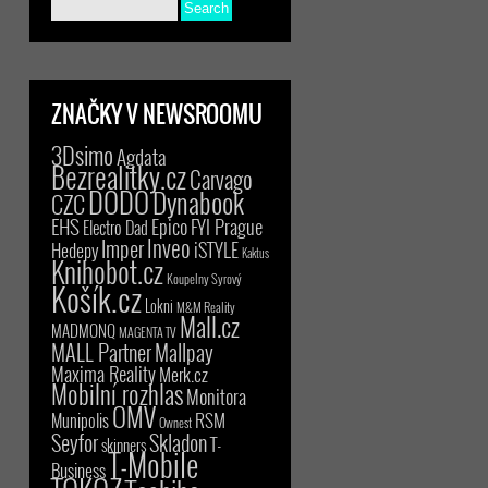
ZNAČKY V NEWSROOMU
3Dsimo
Agdata
Bezrealitky.cz
Carvago
DODO
Dynabook
CZC
EHS
Epico
FYI Prague
Electro Dad
Inveo
Imper
iSTYLE
Hedepy
Kaktus
Knihobot.cz
Koupelny Syrový
Košík.cz
Lokni
M&M Reality
Mall.cz
MADMONQ
MAGENTA TV
MALL Partner
Mallpay
Maxima Reality
Merk.cz
Mobilní rozhlas
Monitora
OMV
RSM
Munipolis
Ownest
Seyfor
Skladon
T-
skinners
T-Mobile
Business