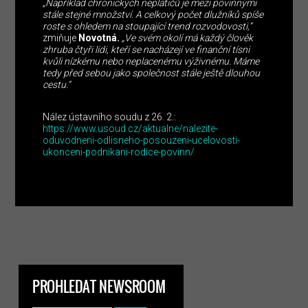
„Například chronických neplatičů je mezi povinnými
stále stejné množství. A celkový počet dlužníků spíše
roste s ohledem na stoupající trend rozvodovosti,“
zmiňuje
Novotná.
„Ve svém okolí má každý člověk
zhruba čtyři lidi, kteří se nacházejí ve finanční tísni
kvůli nízkému nebo neplacenému výživnému. Máme
tedy před sebou jako společnost stále ještě dlouhou
cestu.“
Nález ústavního soudu z 26. 2.:
https://www.usoud.cz/aktualne/nalezite-
oduvodneni-odlisneho-posouzeni-ucelovosti-
ukonceni-podnikani-rodice-povinn/
PROHLEDAT NEWSROOM