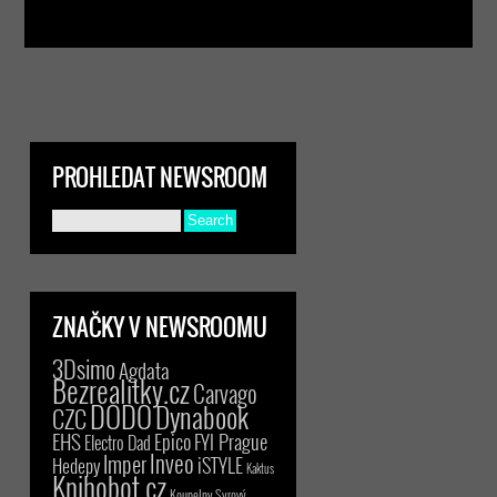
PROHLEDAT NEWSROOM
ZNAČKY V NEWSROOMU
3Dsimo
Agdata
Bezrealitky.cz
Carvago
DODO
Dynabook
CZC
EHS
Epico
FYI Prague
Electro Dad
Inveo
Imper
iSTYLE
Hedepy
Kaktus
Knihobot.cz
Koupelny Syrový