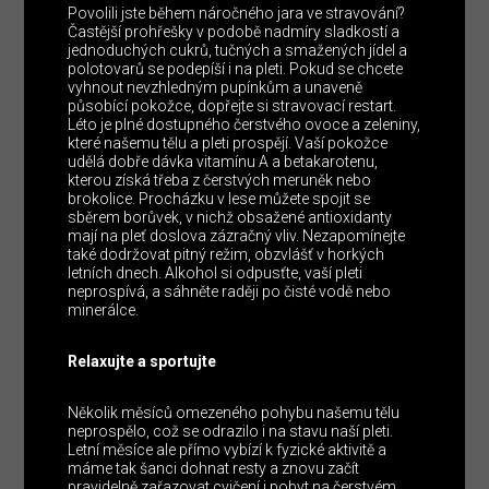
Povolili jste během náročného jara ve stravování?
Častější prohřešky v podobě nadmíry sladkostí a
jednoduchých cukrů, tučných a smažených jídel a
polotovarů se podepíší i na pleti. Pokud se chcete
vyhnout nevzhledným pupínkům a unaveně
působící pokožce, dopřejte si stravovací restart.
Léto je plné dostupného čerstvého ovoce a zeleniny,
které našemu tělu a pleti prospějí. Vaší pokožce
udělá dobře dávka vitamínu A a betakarotenu,
kterou získá třeba z čerstvých meruněk nebo
brokolice. Procházku v lese můžete spojit se
sběrem borůvek, v nichž obsažené antioxidanty
mají na pleť doslova zázračný vliv. Nezapomínejte
také dodržovat pitný režim, obzvlášť v horkých
letních dnech. Alkohol si odpusťte, vaší pleti
neprospívá, a sáhněte raději po čisté vodě nebo
minerálce.
Relaxujte a sportujte
Několik měsíců omezeného pohybu našemu tělu
neprospělo, což se odrazilo i na stavu naší pleti.
Letní měsíce ale přímo vybízí k fyzické aktivitě a
máme tak šanci dohnat resty a znovu začít
pravidelně zařazovat cvičení i pobyt na čerstvém