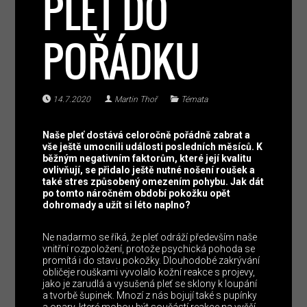
PLEŤ DO
POŘÁDKU
14.7.2020
Martin Thoř
Témata
Naše pleť dostává celoročně pořádně zabrat a
vše ještě umocnili události posledních měsíců. K
běžným negativním faktorům, které její kvalitu
ovlivňují, se přidalo ještě nutné nošení roušek a
také stres způsobený omezením pohybu. Jak dát
po tomto náročném období pokožku opět
dohromady a užít si léto naplno?
Ne nadarmo se říká, že pleť odráží především naše
vnitřní rozpoložení, protože psychická pohoda se
promítá i do stavu pokožky. Dlouhodobé zakrývání
obličeje rouškami vyvolalo kožní reakce s projevy,
jako je zarudlá a vysušená pleť se sklony k loupání
a tvorbě šupinek. Mnozí z nás bojují také s pupínky
a opary, které mohou být součástí reakce na vyšší