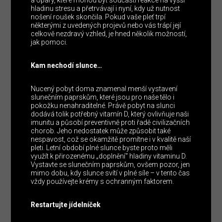
hladinu stresu a přetrvávají i nyní, kdy už nutnost
nošení roušek skončila. Pokud vaše pleť trpí
některými z uvedených projevů nebo vás trápí její
celkově nezdravý vzhled, je hned několik možností,
jak pomoci.
Kam nechodí slunce…
Nucený pobyt doma znamenal menší vystavení
slunečním paprskům, které jsou pro naše tělo i
pokožku nenahraditelné. Právě pobyt na slunci
dodává tolik potřebný vitamín D, který ovlivňuje naši
imunitu a působí preventivně proti řadě civilizačních
chorob. Jeho nedostatek může způsobit také
nespavost, což se okamžitě promítne i v kvalitě naší
pleti. Letní období plné slunce byste proto měli
využít k přirozenému „doplnění“ hladiny vitaminu D.
Vystavte se slunečním paprskům, ovšem pozor, jen
mimo dobu, kdy slunce svítí v plné síle – v tento čas
vždy používejte krémy s ochranným faktorem.
Restartujte jídelníček