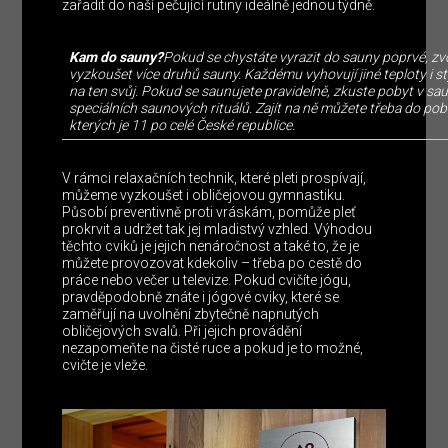
zařadit do naší pečující rutiny ideálně jednou týdně.
Kam do sauny?
Pokud se chystáte vyrazit do sauny poprvé, zvo
vyzkoušet více druhů sauny. Každému vyhovují jiné teploty i styl 
na ten svůj. Pokud se saunujete pravidelně, zkuste pobyt v sa
speciálních saunových rituálů. Zajít na ně můžete třeba do p
kterých je 11 po celé České republice.
V rámci relaxačních technik, které pleti prospívají,
můžeme vyzkoušet i obličejovou gymnastiku.
Působí preventivně proti vráskám, pomůže pleť
prokrvit a udržet tak jej mladistvý vzhled. Výhodou
těchto cviků je jejich nenáročnost a také to, že je
můžete provozovat kdekoliv – třeba po cestě do
práce nebo večer u televize. Pokud cvičíte jógu,
pravděpodobně znáte i jógové cviky, které se
zaměřují na uvolnění zbytečně napnutých
obličejových svalů. Při jejich provádění
nezapomeňte na čisté ruce a pokud je to možné,
cvičte je vleže.