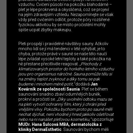
vzduchu. Cvičení působí na pokožku blahodárně –
pleť je lépe prokrvená a okysličená, což se projeví
na jejím zdravějším vzhledu. Nezapomínejte se však
vždy před cvičením odlíčit, protože póry rozšířené
fyzickou aktivitou by se místo pročistění mohly
spíše ucpat zbytky makeupu.
Pleti prospějí i pravidelné návštěvy sauny. Ačkoliv
mnoho lidí se jí má tendenci v létě vyhýbat, je to
chyba, protože právě v sauně se naše tělo naučí
lépe zvládat vysoké letní teploty a také pokožka na
ně přestane přecitlivěle reagovat.
„Přechody z
klimatizovaných prostor do horkého letního vzduchu
jsou pro organismus náročné. Sauna pomůže tělu si
na změny teplot zvyknout a díky tomu se pak
budeme i mnohem méně potit,“
dodává
Jan
Kovárník ze společnosti Saunia
. Pleť se během
saunování snadno zbaví odumřelých buněk,
prokrví a pročistí se.
„Díky uvolnění odtoku mazu se
na pleti vytvoří ochranný film, který ji chrání před
vnějšími vlivy. Pokožku bychom proto po sauně měli
nechat dýchat, není vhodné ji hned jakkoliv ošetřovat
nebo na ni nanášet pleťovou kosmetiku,“
upozorňuje
MUDr. Hana Šulcová MBA, dermatoložka z
kliniky DermaEsthetic
. Saunování bychom měli