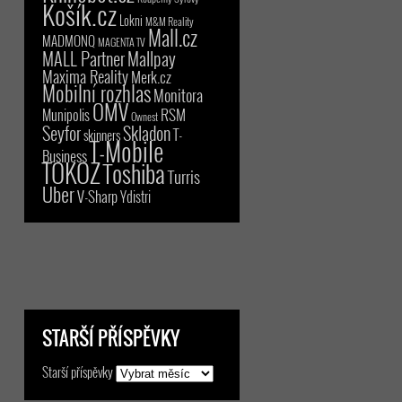
Košík.cz
Lokni
M&M Reality
Mall.cz
MADMONQ
MAGENTA TV
MALL Partner
Mallpay
Maxima Reality
Merk.cz
Mobilní rozhlas
Monitora
OMV
RSM
Munipolis
Ownest
Seyfor
Skladon
T-
skinners
T-Mobile
Business
TOKOZ
Toshiba
Turris
Uber
V-Sharp
Ydistri
STARŠÍ PŘÍSPĚVKY
Starší příspěvky