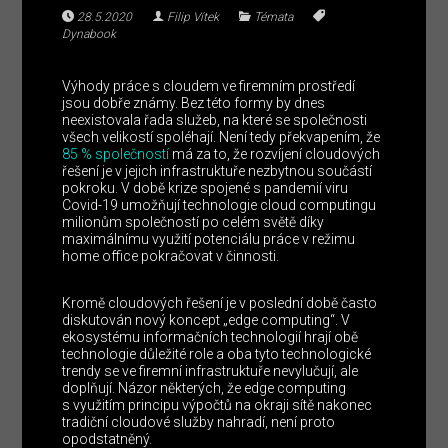
28.5.2020
Filip Vítek
Témata
Dynabook
Výhody práce s cloudem ve firemním prostředí
jsou dobře známy. Bez této formy by dnes
neexistovala řada služeb, na které se společnosti
všech velikostí spoléhají. Není tedy překvapením, že
85 % společností
má za to, že rozvíjení cloudových
řešení je v jejich infrastruktuře nezbytnou součástí
pokroku. V době krize spojené s pandemií viru
Covid-19 umožňují technologie cloud computingu
milionům společností po celém světě díky
maximálnímu využití potenciálu práce v režimu
home office pokračovat v činnosti.
Kromě cloudových řešení je v poslední době často
diskutován nový koncept „edge computing“. V
ekosystému informačních technologií hrají obě
technologie důležité role a oba tyto technologické
trendy se ve firemní infrastruktuře nevylučují, ale
doplňují. Názor některých, že edge computing
s využitím principu výpočtů na okraji sítě nakonec
tradiční cloudové služby nahradí, není proto
opodstatněný.