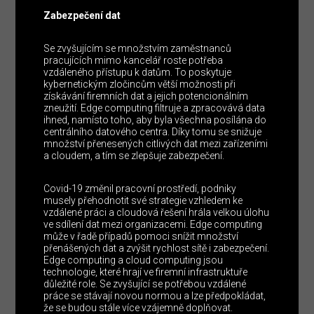
Zabezpečení dat
Se zvyšujícím se množstvím zaměstnanců
pracujících mimo kancelář roste potřeba
vzdáleného přístupu k datům. To poskytuje
kybernetickým zločincům větší možnosti při
získávání firemních dat a jejich potencionálním
zneužití. Edge computing filtruje a zpracovává data
ihned, namísto toho, aby byla všechna posílána do
centrálního datového centra. Díky tomu se snižuje
množství přenesených citlivých dat mezi zařízeními
a cloudem, a tím se zlepšuje zabezpečení.
Covid-19 změnil pracovní prostředí, podniky
musely přehodnotit své strategie vzhledem ke
vzdálené práci a cloudová řešení hrála velkou úlohu
ve sdílení dat mezi organizacemi. Edge computing
může v řadě případů pomoci snížit množství
přenášených dat a zvýšit rychlost sítě i zabezpečení.
Edge computing a cloud computing jsou
technologie, které hrají ve firemní infrastruktuře
důležité role. Se zvyšující se potřebou vzdálené
práce se stávají novou normou a lze předpokládat,
že se budou stále více vzájemně doplňovat.