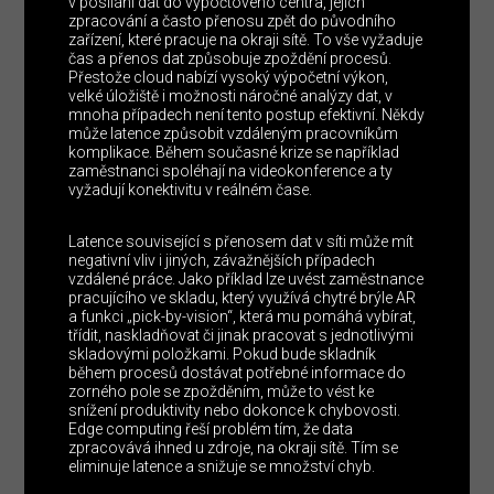
v posílání dat do výpočtového centra, jejich
zpracování a často přenosu zpět do původního
zařízení, které pracuje na okraji sítě. To vše vyžaduje
čas a přenos dat způsobuje zpoždění procesů.
Přestože cloud nabízí vysoký výpočetní výkon,
velké úložiště i možnosti náročné analýzy dat, v
mnoha případech není tento postup efektivní. Někdy
může latence způsobit vzdáleným pracovníkům
komplikace. Během současné krize se například
zaměstnanci spoléhají na videokonference a ty
vyžadují konektivitu v reálném čase.
Latence související s přenosem dat v síti může mít
negativní vliv i jiných, závažnějších případech
vzdálené práce. Jako příklad lze uvést zaměstnance
pracujícího ve skladu, který využívá chytré brýle AR
a funkci „pick-by-vision“, která mu pomáhá vybírat,
třídit, naskladňovat či jinak pracovat s jednotlivými
skladovými položkami. Pokud bude skladník
během procesů dostávat potřebné informace do
zorného pole se zpožděním, může to vést ke
snížení produktivity nebo dokonce k chybovosti.
Edge computing řeší problém tím, že data
zpracovává ihned u zdroje, na okraji sítě. Tím se
eliminuje latence a snižuje se množství chyb.