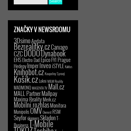
ZNAČKY V NEWSROOMU
3Dsimo
Agdata
Bezrealitky.cz
Carvago
DODO
Dynabook
CZC
EHS
Epico
FYI Prague
Electro Dad
Inveo
Imper
iSTYLE
Hedepy
Kaktus
Knihobot.cz
Koupelny Syrový
Košík.cz
Lokni
M&M Reality
Mall.cz
MADMONQ
MAGENTA TV
MALL Partner
Mallpay
Maxima Reality
Merk.cz
Mobilní rozhlas
Monitora
OMV
RSM
Munipolis
Ownest
Seyfor
Skladon
T-
skinners
T-Mobile
Business
TOKOZ
Toshiba