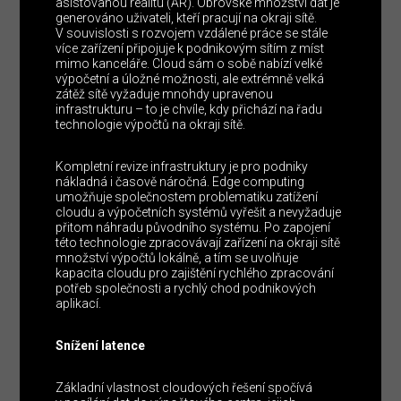
asistovanou realitu (AR). Obrovské množství dat je
generováno uživateli, kteří pracují na okraji sítě.
V souvislosti s rozvojem vzdálené práce se stále
více zařízení připojuje k podnikovým sítím z míst
mimo kanceláře. Cloud sám o sobě nabízí velké
výpočetní a úložné možnosti, ale extrémně velká
zátěž sítě vyžaduje mnohdy upravenou
infrastrukturu – to je chvíle, kdy přichází na řadu
technologie výpočtů na okraji sítě.
Kompletní revize infrastruktury je pro podniky
nákladná i časově náročná. Edge computing
umožňuje společnostem problematiku zatížení
cloudu a výpočetních systémů vyřešit a nevyžaduje
přitom náhradu původního systému. Po zapojení
této technologie zpracovávají zařízení na okraji sítě
množství výpočtů lokálně, a tím se uvolňuje
kapacita cloudu pro zajištění rychlého zpracování
potřeb společnosti a rychlý chod podnikových
aplikací.
Snížení latence
Základní vlastnost cloudových řešení spočívá