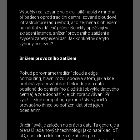
Výpočty realizované na okraji sítě nabízí v mnoha
případech oproti tradiční centralizované cloudové
infrastruktuře řadu výhod, a to zejména s ohledem
na nárůst vzdálené práce. Benefity spočívají ve
zkrácení latence, snížení provozního zatížení a
zvýšení zabezpečení dat. Jak konkrétně se tyto
výhody projevují?
Snížení provozního zatížení
Pokud porovnáme tradiční cloud a edge
computing, hlavní rozdíl spočívá v tom, jak a kde
probíhá zpracování dat. U cloudu jsou data
posílaná do centrálního úložiště (obvykle datového
centra) a zde dochází k jejich zpracovávání. Při
využití edge computingu je množství výpočtů
prováděno ihned po pořízení dat před jejich
odesláním.
Dnešní svět je založen na práci s daty. Ta generuje a
přenáší řada nových technologií jako například IoT,
5G, nositelná elektronika či zařízení pro