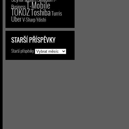
T-Mobile
Business
TOKOZ
Toshiba
Turris
Uber
V-Sharp
Ydistri
STARŠÍ PŘÍSPĚVKY
Starší příspěvky