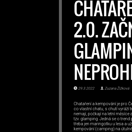
CHATAŘE
2.0. ZAČ
GLAMPI
NEPROH
29.3.2022
Zuzana Žižková
Chataření a kempování je pro Čec
co vlastní chatu, s chutí vyráží 
nemají, počkají na letní měsíc
tzv. glamping. Jedná se o trend
třeba jen maringotku u lesa a uži
kempování (camping) na útulném