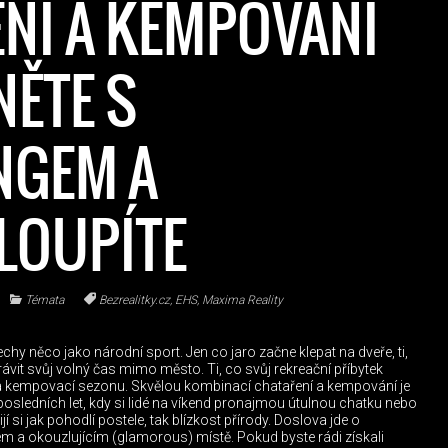
NÍ A KEMPOVÁNÍ
NĚTE S
NGEM A
LOUPÍTE
Témata
Bezrealitky.cz
,
EHS
,
Maxima Reality
hy něco jako národní sport. Jen co jaro začne klepat na dveře, ti,
trávit svůj volný čas mimo město. Ti, co svůj rekreační příbytek
e a kempovací sezonu. Skvělou kombinací chataření a kempování je
 posledních let, kdy si lidé na víkend pronajmou útulnou chatku nebo
jí si jak pohodlí postele, tak blízkost přírody. Doslova jde o
 a okouzlujícím (glamorous) místě. Pokud byste rádi získali