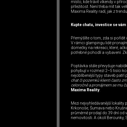
místo, kde trávit víkendy v přír
příležitost. Není třeba mít tak 
Maxima Reality radí, jak z tre
Kupte chatu, investice se vám 
Přemýšlíte o tom, zda si pořídit
V rámci glampingu lidé pronajím
domečky na rekreaci, které, ačk
potřebné pohodlí a vybavení. Zk
Poptávka stále převyšuje nabíd
pohybují v rozmezí 2–5 tisíci ko
nejoblíbenější typy staveb patř
chat či pozemků klienti často zm
celoročně a pronájmem se mu čá
Maxima Reality
.
Mezi nejvyhledávanější lokality 
Krkonoše, Šumava nebo Krušné ho
průměrně prodají do 39 dní od vy
nemovitosti. A okolí Berounky, 