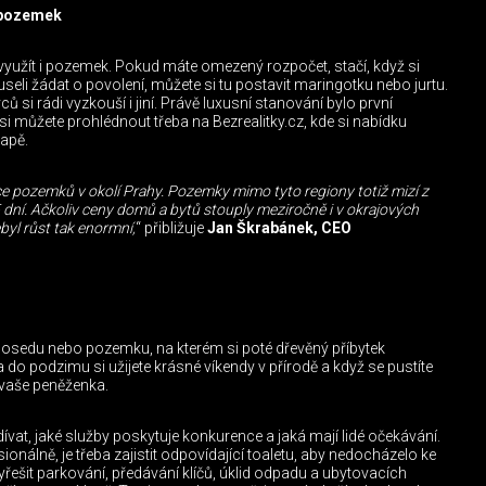
 pozemek
využít i pozemek. Pokud máte omezený rozpočet, stačí, když si
useli žádat o povolení, můžete si tu postavit maringotku nebo jurtu.
si rádi vyzkouší i jiní. Právě luxusní stanování bylo první
můžete prohlédnout třeba na Bezrealitky.cz, kde si nabídku
apě.
e pozemků v okolí Prahy. Pozemky mimo tyto regiony totiž mizí z
 dní. Ačkoliv ceny domů a bytů stouply meziročně i v okrajových
byl růst tak enormní,
“ přibližuje
Jan Škrabánek, CEO
posedu nebo pozemku, na kterém si poté dřevěný příbytek
a do podzimu si užijete krásné víkendy v přírodě a když se pustíte
 vaše peněženka.
at, jaké služby poskytuje konkurence a jaká mají lidé očekávání.
nálně, je třeba zajistit odpovídající toaletu, aby nedocházelo ke
yřešit parkování, předávání klíčů, úklid odpadu a ubytovacích