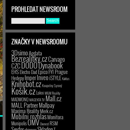
PROHLEDAT NEWSROOM
ZNAČKY V NEWSROOMU
3Dsimo
Agdata
Bezrealitky.cz
Carvago
DODO
Dynabook
CZC
EHS
Epico
FYI Prague
Electro Dad
Inveo
Imper
iSTYLE
Hedepy
Kaktus
Knihobot.cz
Koupelny Syrový
Košík.cz
Lokni
M&M Reality
Mall.cz
MADMONQ
MAGENTA TV
MALL Partner
Mallpay
Maxima Reality
Merk.cz
Mobilní rozhlas
Monitora
OMV
RSM
Munipolis
Ownest
Seyfor
Skladon
T-
skinners