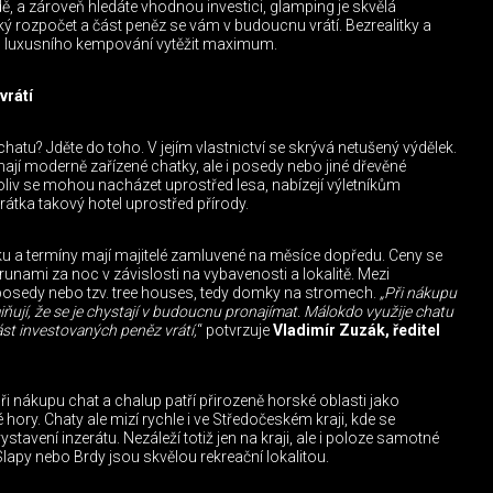
odě, a zároveň hledáte vhodnou investici, glamping je skvělá
velký rozpočet a část peněz se vám v budoucnu vrátí. Bezrealitky a
ndu luxusního kempování vytěžit maximum.
vrátí
 chatu? Jděte do toho. V jejím vlastnictví se skrývá netušený výdělek.
ají moderně zařízené chatky, ale i posedy nebo jiné dřevěné
oliv se mohou nacházet uprostřed lesa, nabízejí výletníkům
rátka takový hotel uprostřed přírody.
ku a termíny mají majitelé zamluvené na měsíce dopředu. Ceny se
runami za noc v závislosti na vybavenosti a lokalitě. Mezi
í posedy nebo tzv. tree houses, tedy domky na stromech.
„Při nákupu
iňují, že se je chystají v budoucnu pronajímat. Málokdo využije chatu
st investovaných peněz vrátí,
“ potvrzuje
Vladimír Zuzák,
ředitel
při nákupu chat a chalup patří přirozeně horské oblasti jako
ry. Chaty ale mizí rychle i ve Středočeském kraji, kde se
stavení inzerátu. Nezáleží totiž jen na kraji, ale i poloze samotné
Slapy nebo Brdy jsou skvělou rekreační lokalitou.