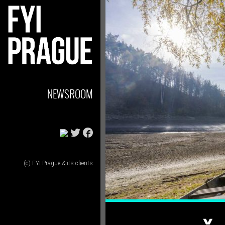
NEWSROOM
(c) FYI Prague & its clients