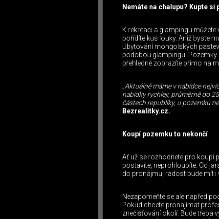
Nemáte na chalupu? Kupte si
K rekreaci a glampingu můžete 
pořídíte kus louky. Aniž byste m
Ubytování mongolských pastevců 
podobou glampingu. Pozemky si 
přehledně zobrazíte přímo na m
„
Aktuálně máme v nabídce nejvíc
nabídky rychleji, průměrně do 25
částech republiky, u pozemků ne
Bezrealitky.cz.
Koupí pozemku to nekončí
Ať už se rozhodnete pro koupi 
postavíte, neprohloupíte. Od jar
do pronájmu, radost bude mít i
Nezapomeňte se ale napřed podív
Pokud chcete pronajímat profesio
znečišťování okolí. Bude třeba v