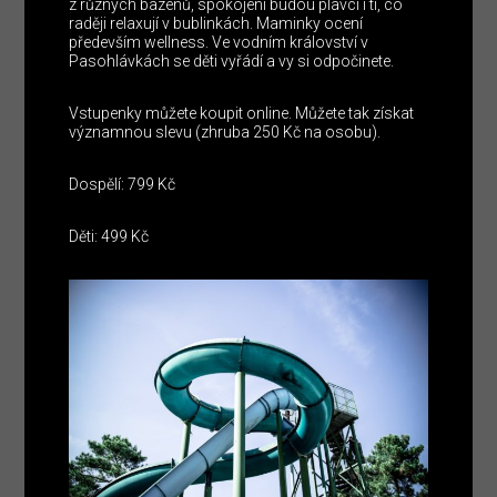
z různých bazénů, spokojení budou plavci i ti, co
raději relaxují v bublinkách. Maminky ocení
především wellness. Ve vodním království v
Pasohlávkách se děti vyřádí a vy si odpočinete.
Vstupenky můžete koupit online. Můžete tak získat
významnou slevu (zhruba 250 Kč na osobu).
Dospělí: 799 Kč
Děti: 499 Kč