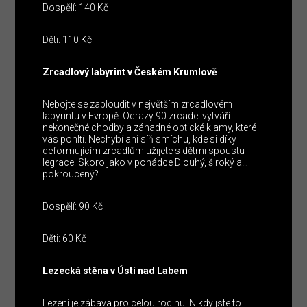
Dospělí: 140 Kč
Děti: 110 Kč
Zrcadlový labyrint v Českém Krumlově
Nebojte se zabloudit v největším zrcadlovém
labyrintu v Evropě. Odrazy 90 zrcadel vytváří
nekonečné chodby a záhadné optické klamy, které
vás pohltí. Nechybí ani síň smíchu, kde si díky
deformujícím zrcadlům užijete s dětmi spoustu
legrace. Skoro jako v pohádce Dlouhý, široký a…
pokroucený?
Dospělí: 90 Kč
Děti: 60 Kč
Lezecká stěna v Ústí nad Labem
Lezení je zábava pro celou rodinu! Nikdy jste to