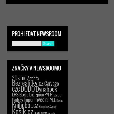
PROHLEDAT NEWSROOM
ZNAČKY V NEWSROOMU
3Dsimo
Agdata
Bezrealitky.cz
Carvago
DODO
Dynabook
CZC
EHS
Epico
FYI Prague
Electro Dad
Inveo
Imper
iSTYLE
Hedepy
Kaktus
Knihobot.cz
Koupelny Syrový
Košík.cz
Lokni
M&M Reality