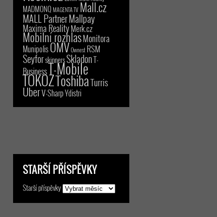
Mall.cz
MADMONQ
MAGENTA TV
MALL Partner
Mallpay
Maxima Reality
Merk.cz
Mobilní rozhlas
Monitora
OMV
RSM
Munipolis
Ownest
Seyfor
Skladon
T-
skinners
T-Mobile
Business
TOKOZ
Toshiba
Turris
Uber
V-Sharp
Ydistri
STARŠÍ PŘÍSPĚVKY
Starší příspěvky