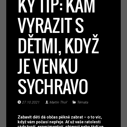
KÝ TIP: KAM
VYRAZIT S
DĚTMI, KDYŽ
JE VENKU
SYCHRAVO
27.10.2021
Martin Thoř
Témata
Zabavit děti dá občas pěkně zabrat – o to víc,
když vám počasí nepřeje. Ať už vaše ratolesti
rády tvoří, experimentují, objevují nebo řádí ve