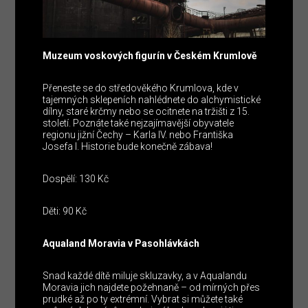
Muzeum voskových figurín v Českém Krumlově
Přeneste se do středověkého Krumlova, kde v
tajemných sklepeních nahlédnete do alchymistické
dílny, staré krčmy nebo se ocitnete na tržišti z 15.
století. Poznáte také nejzajímavější obyvatele
regionu jižní Čechy – Karla IV. nebo Františka
Josefa I. Historie bude konečně zábava!
Dospělí: 130 Kč
Děti: 90 Kč
Aqualand Moravia v Pasohlávkách
Snad každé dítě miluje skluzavky, a v Aqualandu
Moravia jich najdete požehnaně – od mírných přes
prudké až po ty extrémní. Vybrat si můžete také