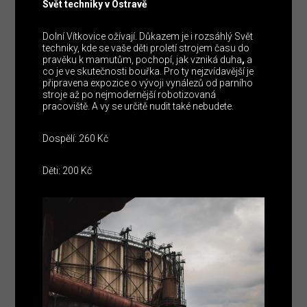
Svět techniky v Ostravě
Dolní Vítkovice ožívají. Důkazem je i rozsáhlý Svět
techniky, kde se vaše děti proletí strojem času do
pravěku k mamutům, pochopí, jak vzniká duha
,
a
co je ve skutečnosti bouřka. Pro ty nejzvídavější je
připravena expozice o vývoji vynálezů od parního
stroje až po nejmodernější robotizovaná
pracoviště. A vy se určitě nudit také nebudete.
Dospělí: 260 Kč
Děti: 200 Kč