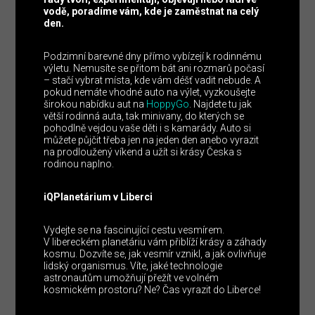
vodě, poradíme vám, kde je zaměstnat na celý
den.
Podzimní barevné dny přímo vybízejí k rodinnému
výletu. Nemusíte se přitom bát ani rozmarů počasí
– stačí vybrat místa, kde vám déšť vadit nebude. A
pokud nemáte vhodné auto na výlet, vyzkoušejte
širokou nabídku aut na
HoppyGo
. Najdete tu jak
větší rodinná auta, tak minivany, do kterých se
pohodlně vejdou vaše děti i s kamarády. Auto si
můžete půjčit třeba jen na jeden den anebo vyrazit
na prodloužený víkend a užít si krásy Česka s
rodinou naplno.
iQPlanetárium v Liberci
Vydejte se na fascinující cestu vesmírem.
V libereckém planetáriu vám přiblíží krásy a záhady
kosmu. Dozvíte se, jak vesmír vznikl, a jak ovlivňuje
lidský organismus. Víte, jaké technologie
astronautům umožňují přežít ve volném
kosmickém prostoru? Ne? Čas vyrazit do Liberce!