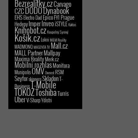
Bezrealitky.cz
Carvago
DODO
Dynabook
CZC
EHS
Epico
FYI Prague
Electro Dad
Inveo
Imper
iSTYLE
Hedepy
Kaktus
Knihobot.cz
Koupelny Syrový
Košík.cz
Lokni
M&M Reality
Mall.cz
MADMONQ
MAGENTA TV
MALL Partner
Mallpay
Maxima Reality
Merk.cz
Mobilní rozhlas
Monitora
OMV
RSM
Munipolis
Ownest
Seyfor
Skladon
T-
skinners
T-Mobile
Business
TOKOZ
Toshiba
Turris
Uber
V-Sharp
Ydistri