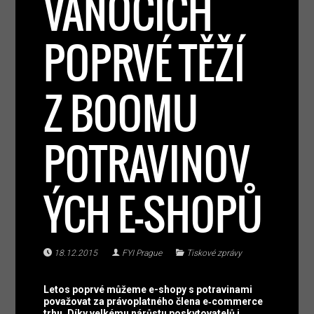
VÁNOCÍCH
POPRVÉ TĚŽÍ
Z BOOMU
POTRAVINOV
ÝCH E-SHOPŮ
18.12.2015
FYI Prague
Tiskové zprávy
Letos poprvé můžeme e-shopy s potravinami
považovat za právoplatného člena e‑commerce
trhu. Díky velkému nárůstu poskytovatelů i