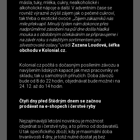
másla, tuky, mléka, cukry, nealkoholické i
alkoholické nápoje a další. V adventním čase se
rovněž výrazně zvýšil zájem jak o pečené cukroví,
tak třeba o exotické ovoce.
„Zájem zákazníků nás
mile překvapil. Minulý týden nám dokonce přes
nadprůměrné zásobení na půl dne došla hladká
mouka a s obdobným očekáváním se připravujeme i
na závěr roku s náležitým sortimentem pro
silvestrovské oslavy,”
uvádí
Zuzana Loudová, šéfka
obchodu v Kolonial.cz.
Kolonial.cz počítá s dočasným posílením závozu a
navýšením lidských kapacit jak mezi pracovníky ve
skladu, tak u samotných příručích. Doba závozů
bude od 8 do 22 hodin, objednávat bude možné i na
24. 12. až do 14 hodin.
Čtyři dny před Štědrým dnem se začnou
prodávat na e-shopech i čerstvé ryby
Nejzajímavější letošní novinkou je možnost
objednat si i čerstvé ryby, a to přímo od dodavatelů.
U tak specifického zboží, kdy je maximální doba
trvanlivosti 4 dny, je totiž nutné dostat jej bez