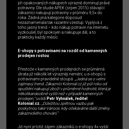
při opakovaných nákupech výrazně dominují právě
potraviny. Dle studie APEK (srpen 2015) stávající
zákazníci nakupují potraviny v průměru 9,5× do
roka. Žádná jiná kategorie doposud
nezaznamenala tak razantní vzestup. Vyplývá z
toho jasný trend – kdo nákup potravin na internetu
vyzkoušel, byl spokojen a nakupuje dál, a to
prakticky každý měsíc.
E-shopy s potravinami na rozdíl od kamenných
prodejen rostou
Přestože v kamenných prodejnách se průměrná
útrata již několik let výrazněji nemění, u e‑shopů s
potravinami pravidelně stoupá. „
Jedná se o velmi
zajímavý trend. Zákazníci Kolonial.cz již půl roku od
spuštění nakupují zboží v průměrné hodnotě, která je
několikanásobně vyšší než v případě kamenných
prodejen,”
uvádí
Petr Vyhnálek, ředitel
Kolonial.cz.
„Důležitou zpětnou vazbu pak
poskytnou také Vánoce, kdy očekáváme další změny
zákaznického chování.”
Již nyní je totiž zájem zákazníků o e-shopy 4× vyšší