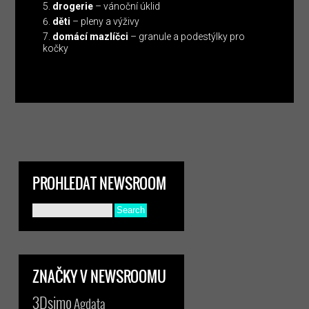
drogerie
– vánoční úklid
děti
– pleny a výživy
domácí mazlíčci
– granule a podestýlky pro
kočky
PROHLEDAT NEWSROOM
ZNAČKY V NEWSROOMU
3Dsimo
Agdata