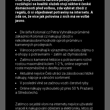
rozšiřující se kvalitě služeb stojí některé české
domácnosti před volbou, zda vybírat zboží z
regálů, či si objednávat potraviny na internetu. A
zdá se, že více jak polovina z nich má ve volbě
jasno.
Dle šéfa Kolonial.cz Petra Vyhnálka průměrně
zákazníci Kolonial.cz nakupují zboží v
několikanásobné hodnotě oproti průměru v
kamenných prodejnách.
Vánoce pomáhají k výraznému nárůstu zájmu o
e-shopy s potravinami – zatím až čtyřnásobně.
Zatímco kamenné řetězce s potravinami ročně
rostou maximálně kolem 1-2 %, online segment
roste meziměsíčně o desítky procent.
Aktuálně nejvíce Češi utrácí za zásobovací těžké
nákupy, nápoje a vánoční sortiment.
V poslední vlně se začnou vozit i čerstvé ryby.
Online nákupy vyzkoušelo již přes 50 % Pražanů
a Středočechů.
Zatímco se ještě vloni na internetu nejvíce uživatelé
vraceli k nakupování oblečení a elektroniky, letos již