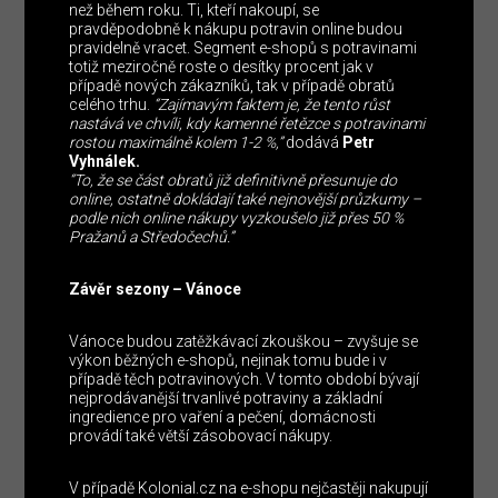
než během roku. Ti, kteří nakoupí, se
pravděpodobně k nákupu potravin online budou
pravidelně vracet. Segment e-shopů s potravinami
totiž meziročně roste o desítky procent jak v
případě nových zákazníků, tak v případě obratů
celého trhu.
“Zajímavým faktem je, že tento růst
nastává ve chvíli, kdy kamenné řetězce s potravinami
rostou maximálně kolem 1-2 %,”
dodává
Petr
Vyhnálek.
“To, že se část obratů již definitivně přesunuje do
online, ostatně dokládají také nejnovější průzkumy –
podle nich online nákupy vyzkoušelo již přes 50 %
Pražanů a Středočechů.”
Závěr sezony – Vánoce
Vánoce budou zatěžkávací zkouškou – zvyšuje se
výkon běžných e-shopů, nejinak tomu bude i v
případě těch potravinových. V tomto období bývají
nejprodávanější trvanlivé potraviny a základní
ingredience pro vaření a pečení, domácnosti
provádí také větší zásobovací nákupy.
V případě Kolonial.cz na e-shopu nejčastěji nakupují