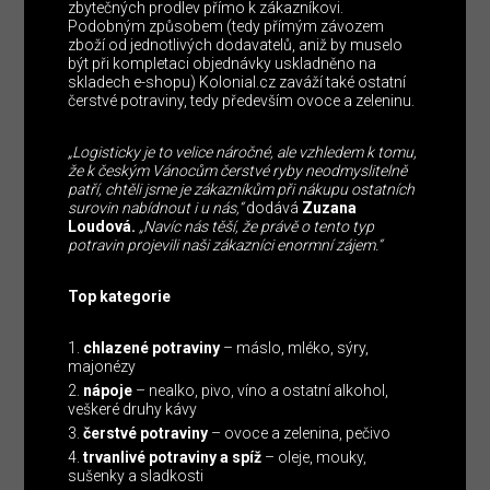
zbytečných prodlev přímo k zákazníkovi.
Podobným způsobem (tedy přímým závozem
zboží od jednotlivých dodavatelů, aniž by muselo
být při kompletaci objednávky uskladněno na
skladech e-shopu) Kolonial.cz zaváží také ostatní
čerstvé potraviny, tedy především ovoce a zeleninu.
„Logisticky je to velice náročné, ale vzhledem k tomu,
že k českým Vánocům čerstvé ryby neodmyslitelně
patří, chtěli jsme je zákazníkům při nákupu ostatních
surovin nabídnout i u nás,“
dodává
Zuzana
Loudová.
„Navíc nás těší, že právě o tento typ
potravin projevili naši zákazníci enormní zájem.“
Top kategorie
chlazené potraviny
– máslo, mléko, sýry,
majonézy
nápoje
– nealko, pivo, víno a ostatní alkohol,
veškeré druhy kávy
čerstvé potraviny
– ovoce a zelenina, pečivo
trvanlivé potraviny a spíž
– oleje, mouky,
sušenky a sladkosti