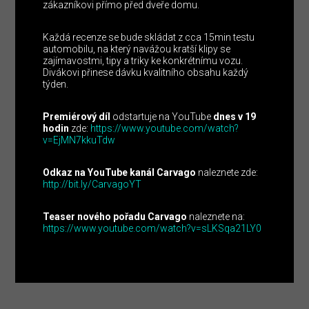
zákazníkovi přímo před dveře domu.
Každá recenze se bude skládat z cca 15min testu
automobilu, na který navážou kratší klipy se
zajímavostmi, tipy a triky ke konkrétnímu vozu.
Divákovi přinese dávku kvalitního obsahu každý
týden.
Premiérový díl
odstartuje na YouTube
dnes v 19
hodin
zde:
https://www.youtube.com/watch?
v=EjMN7kkuTdw
Odkaz na YouTube kanál Carvago
naleznete zde:
http://bit.ly/CarvagoYT
Teaser nového pořadu Carvago
naleznete na:
https://www.youtube.com/watch?v=sLKSqa21LY0