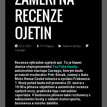
RECENZE
OJETIN
23.2.2021
FYI Prague
Tiskové zprávy
Carvago
Recenze výhradně ojetých aut. To je hlavní
devíza stejnojmenného
YouTube kanálu
automotive startupu Carvago, kterým bude
provázet moderátor Petr Šimek, známý z Auto
Moto Revue České televize a vysílání Frekvence
1. Nový pořad bude mít premiéru 23. února v
19:00 a přinese objektivní a autentické recenze
ojetých vozů, praktické tipy i netradiční
reportáže. V budoucnu přinese také rozhovory s
exkluzivními hosty z oblasti motorsportu,
businessu a mnoho dalšího.