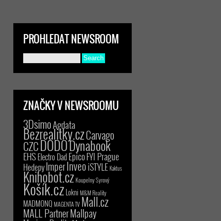
PROHLEDAT NEWSROOM
ZNAČKY V NEWSROOMU
3Dsimo
Agdata
Bezrealitky.cz
Carvago
DODO
Dynabook
CZC
EHS
Epico
FYI Prague
Electro Dad
Inveo
Imper
iSTYLE
Hedepy
Kaktus
Knihobot.cz
Koupelny Syrový
Košík.cz
Lokni
M&M Reality
Mall.cz
MADMONQ
MAGENTA TV
MALL Partner
Mallpay