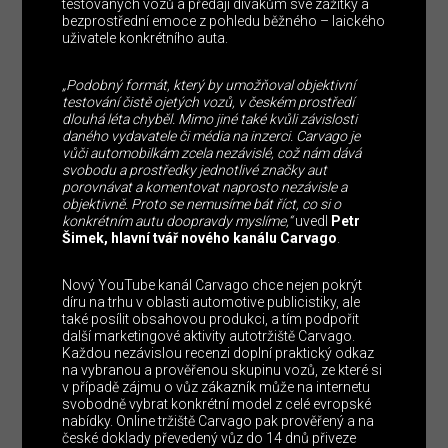
testovaných vozů a předají divákům své zážitky a
bezprostřední emoce z pohledu běžného – laického
uživatele konkrétního auta.
„Podobný formát, který by umožňoval objektivní
testování čistě ojetých vozů, v českém prostředí
dlouhá léta chyběl. Mimo jiné také kvůli závislosti
daného vydavatele či média na inzerci. Carvago je
vůči automobilkám zcela nezávislé, což nám dává
svobodu a prostředky jednotlivé značky aut
porovnávat a komentovat naprosto nezávisle a
objektivně. Proto se nemusíme bát říct, co si o
konkrétním autu doopravdy myslíme,“
uvedl
Petr
Šimek, hlavní tvář nového kanálu Carvago
.
Nový YouTube kanál Carvago chce nejen pokrýt
díru na trhu v oblasti automotive publicistiky, ale
také posílit obsahovou produkci, a tím podpořit
další marketingové aktivity autotržiště Carvago.
Každou nezávislou recenzi doplní praktický odkaz
na vybranou a prověřenou skupinu vozů, ze které si
v případě zájmu o vůz zákazník může na internetu
svobodně vybrat konkrétní model z celé evropské
nabídky. Online tržiště Carvago pak prověřený a na
české doklady převedený vůz do 14 dnů přiveze