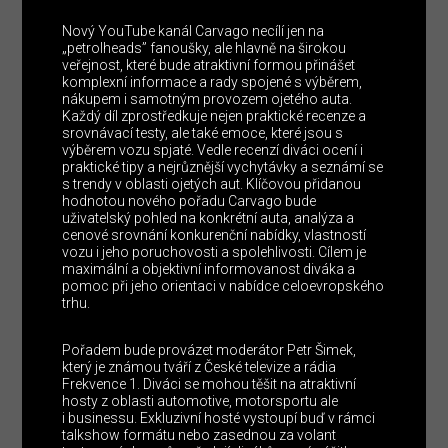
Nový YouTube kanál Carvago necílí jen na
„petrolheads” fanoušky, ale hlavně na širokou
veřejnost, které bude atraktivní formou přinášet
komplexní informace a rady spojené s výběrem,
nákupem i samotným provozem ojetého auta.
Každý díl zprostředkuje nejen praktické recenze a
srovnávací testy, ale také emoce, které jsou s
výběrem vozu spjaté. Vedle recenzí diváci ocení i
praktické tipy a nejrůznější vychytávky a seznámí se
s trendy v oblasti ojetých aut. Klíčovou přidanou
hodnotou nového pořadu Carvago bude
uživatelský pohled na konkrétní auta, analýza a
cenové srovnání konkurenční nabídky, vlastností
vozu i jeho poruchovosti a spolehlivosti. Cílem je
maximální a objektivní informovanost diváka a
pomoc při jeho orientaci v nabídce celoevropského
trhu.
Pořadem bude provázet moderátor Petr Šimek,
který je známou tváří z České televize a rádia
Frekvence 1. Diváci se mohou těšit na atraktivní
hosty z oblasti automotive, motorsportu ale
i businessu. Exkluzivní hosté vystoupí buď v rámci
talkshow formátu nebo zasednou za volant