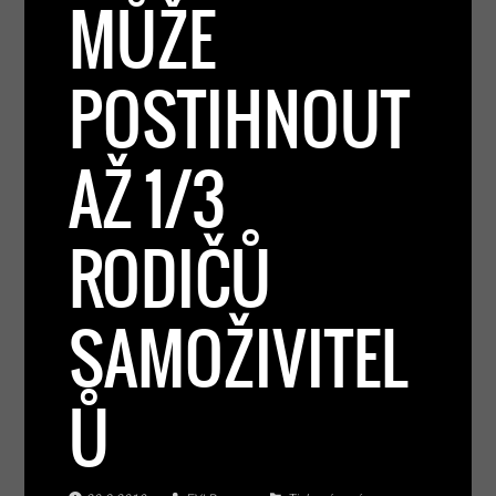
MŮŽE
POSTIHNOUT
AŽ 1/3
RODIČŮ
SAMOŽIVITEL
Ů