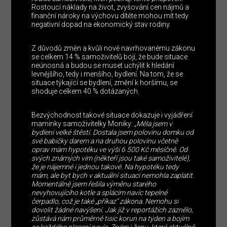
Rostoucí náklady na život, zvyšování cen nájmů a
finanční nároky na výchovu dítěte mohou mít tedy
negativní dopad na ekonomický stav rodiny.
Z důvodů změn a kvůli nově navrhovanému zákonu
se celkem 14 % samoživitelů bojí, že bude situace
neúnosná a budou se muset uchýlit k hledání
levnějšího, tedy i menšího, bydlení. Na tom, že se
situace týkající se bydlení, změní k horšímu, se
shoduje celkem 40 % dotázaných.
Bezvýchodnost takové situace dokazuje i vyjádření
maminky samoživitelky Moniky:
„Měla jsem v
bydlení velké štěstí. Dostala jsem polovinu domku od
své babičky darem a na druhou polovinu včetně
oprav mám hypotéku ve výši 6 500 Kč měsíčně. Od
svých známých vím (někteří jsou také samoživitelé),
že je nájemné i jednou takové. Na hypotéku tedy
mám, ale byt bych v aktuální situaci nemohla zaplatit.
Momentálně jsem řešila výměnu starého
nevyhovujícího kotle a splácím navíc tepelné
čerpadlo, což je také „příkaz“ zákona. Nemohu si
dovolit žádné navýšení. Jak již v reportážích zaznělo,
zůstává nám průměrně tisíc korun na týden a bojím