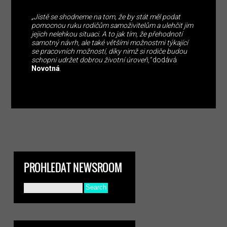
„Jistě se shodneme na tom, že by stát měl podat
pomocnou ruku rodičům samoživitelům a ulehčit jim
jejich nelehkou situaci. A to jak tím, že přehodnotí
samotný návrh, ale také většími možnostmi týkající
se pracovních možností, díky nimž si rodiče budou
schopni udržet dobrou životní úroveň,“
dodává
Novotná
.
PROHLEDAT NEWSROOM