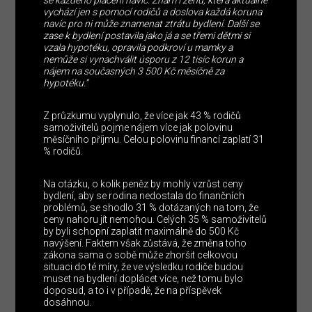
se každého placení navíc. Znám i ženu, která aktuálně
vychází jen s pomocí rodičů a doslova každá koruna
navíc pro ni může znamenat ztrátu bydlení. Další se
zase k bydlení postavila jako já a se třemi dětmi si
vzala hypotéku, opravila podkroví u mamky a
nemůže si vynachválit úsporu z 12 tisíc korun a
nájem na současných 3 500 Kč měsíčně za
hypotéku.“
Z průzkumu vyplynulo, že více jak 43 % rodičů
samoživitelů pojme nájem více jak polovinu
měsíčního příjmu. Celou polovinu financí zaplatí 31
% rodičů.
Na otázku, o kolik peněz by mohly vzrůst ceny
bydlení, aby se rodina nedostala do finančních
problémů, se shodlo 31 % dotázaných na tom, že
ceny nahoru jít nemohou. Celých 35 % samoživitelů
by byli schopní zaplatit maximálně do 500 Kč
navýšení. Faktem však zůstává, že změna toho
zákona sama o sobě může zhoršit celkovou
situaci do té míry, že ve výsledku rodiče budou
muset na bydlení doplácet více, než tomu bylo
doposud, a to i v případě, že na příspěvek
dosáhnou.