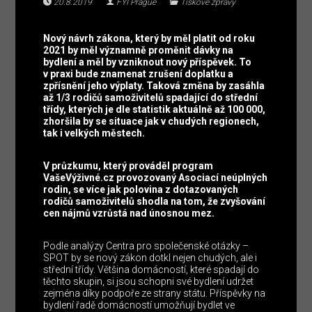
20.8.2019
FYI Prague
Tiskové zprávy
Nový návrh zákona, který by měl platit od roku
2021 by měl významně proměnit dávky na
bydlení a měl by vzniknout nový příspěvek. To
v praxi bude znamenat zrušení doplatku a
zpřísnění jeho výplaty. Taková změna by zasáhla
až 1/3 rodičů samoživitelů spadající do střední
třídy, kterých je dle statistik aktuálně až 100 000,
zhoršila by se situace jak v chudých regionech,
tak i velkých městech.
V průzkumu, který prováděl program
VašeVýživné.cz provozovaný Asociací neúplných
rodin, se více jak polovina z dotazovaných
rodičů samoživitelů shodla na tom, že zvyšování
cen nájmů vzrůstá nad únosnou mez.
Podle analýzy Centra pro společenské otázky ­–
SPOT by se nový zákon dotkl nejen chudých, ale i
střední třídy. Většina domácností, které spadají do
těchto skupin, si jsou schopni své bydlení udržet
zejména díky podpoře ze strany státu. Příspěvky na
bydlení řadě domácností umožňují bydlet ve