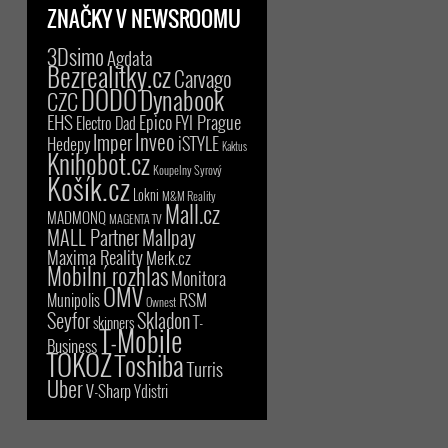
ZNAČKY V NEWSROOMU
3Dsimo
Agdata
Bezrealitky.cz
Carvago
DODO
Dynabook
CZC
EHS
Epico
FYI Prague
Electro Dad
Inveo
Imper
iSTYLE
Hedepy
Kaktus
Knihobot.cz
Koupelny Syrový
Košík.cz
Lokni
M&M Reality
Mall.cz
MADMONQ
MAGENTA TV
MALL Partner
Mallpay
Maxima Reality
Merk.cz
Mobilní rozhlas
Monitora
OMV
RSM
Munipolis
Ownest
Seyfor
Skladon
T-
skinners
T-Mobile
Business
TOKOZ
Toshiba
Turris
Uber
V-Sharp
Ydistri