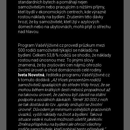
standardních bytech a pomáhají nejen
samoživitelům nebo pracujícím s nižšími příjmy,
kteří bydlí v ekonomických centrech, kde výrazně
rostou náklady na bydlení. Zrušením této dávky
hrozí, že by samoživitelé, kteří žijí v azylových
domech nebo na ubytovnách, mohli přijít o střechu
nad hlavou.
Program VašeVýživné.cz provedl průzkum mezi
500 rodiči samoživiteli týkající se nákladů na
bydlení. Celkem 53,8 % rodičů se shodlo, že náklady
rostou nad únosnou mez. To jinými slovy
znamená, že by zvyšování cen nájmů ohrozilo
životní úroveň a chod domácnosti celé rodiny.
Iveta Novotná
, ředitelka programu VašeVýživné.cz
k tomuto dodává:
„Až třiceti procentům rodičů
samoživitelů spadajících do střední třídy hrozí, že se
mohou během krátkých šesti měsíců propadnout až
na takovou úroveň, že začnou být závislí na státní
podpoře a sociálních dávkách. Téměř 30 000 z nich
se tak dostává do tzv. ‚spirály snižující se životní
úrovně‘. Důvodem je minimum volnějších pracovních
úvazků, vyšší náklady na život a bydlení. Taková
situace vede k nulové možnosti ušetřit jakékoliv.
Změna příspěvku na bydlení ale ohrozí všechny
rodiče samoživitele, kteří pobírají tento příspěvek.“