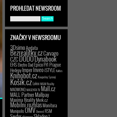
PROHLEDAT NEWSROOM
ZNAČKY V NEWSROOMU
3Dsimo
Agdata
Bezrealitky.cz
Carvago
DODO
Dynabook
CZC
EHS
Epico
FYI Prague
Electro Dad
Inveo
Imper
iSTYLE
Hedepy
Kaktus
Knihobot.cz
Koupelny Syrový
Košík.cz
Lokni
M&M Reality
Mall.cz
MADMONQ
MAGENTA TV
MALL Partner
Mallpay
Maxima Reality
Merk.cz
Mobilní rozhlas
Monitora
OMV
RSM
Munipolis
Ownest
Seyfor
Skladon
T-
skinners