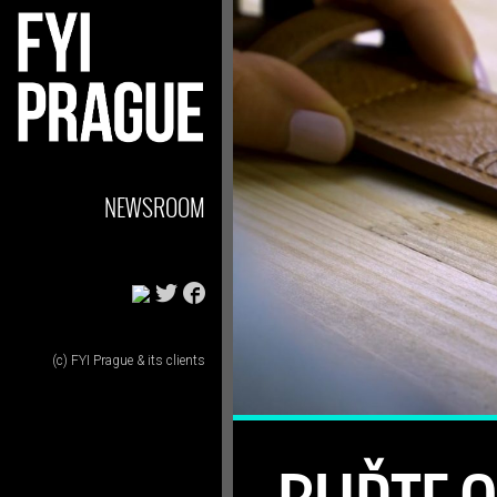
NEWSROOM
(c) FYI Prague & its clients