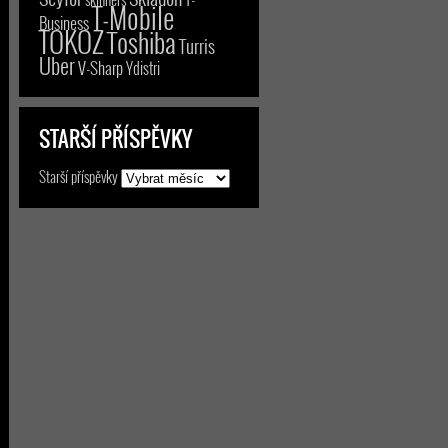
T-Mobile
Business
TOKOZ
Toshiba
Turris
Uber
V-Sharp
Ydistri
STARŠÍ PŘÍSPĚVKY
Starší příspěvky