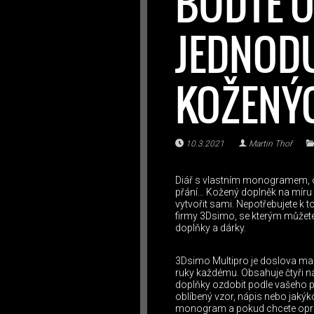
BUĎTE O
JEDNOD
KOŽENÝ
10.3.2021
Martin Thoř
Diář s vlastním monogramem, o
přání… Kožený doplněk na míru 
vytvořit sami. Nepotřebujete k 
firmy 3Dsimo, se kterým můžete p
doplňky a dárky.
3Dsimo Multipro je doslova malá
ruky každému. Obsahuje čtyři n
doplňky ozdobit podle vašeho př
oblíbený vzor, nápis nebo jakýk
monogram a pokud chcete oprav