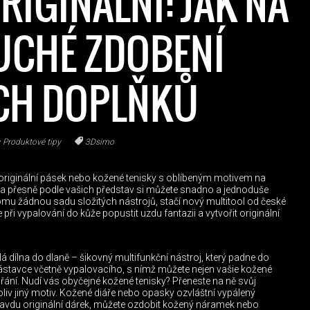
RIGINÁLNÍ: JAK NA
UCHÉ ZDOBENÍ
CH DOPLŇKŮ
Produktové tipy
3Dsimo
riginální pásek nebo kožené tenisky s oblíbeným motivem na
a přesně podle vašich představ si můžete snadno a jednoduše
tomu žádnou sadu složitých nástrojů, stačí nový multitool od české
ři vypalování do kůže popustit uzdu fantazii a vytvořit originální
 dílna do dlaně – šikovný multifunkční nástroj, který padne do
ástavce včetně vypalovacího, s nímž můžete nejen vašie kožené
ání. Nudí vás obyčejné kožené tenisky? Přeneste na ně svůj
oliv jiný motiv. Kožené diáře nebo opasky ozvláštní vypálený
du originální dárek, můžete ozdobit kožený náramek nebo