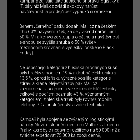
kampaně zajistila také důsledná příprava logistiky a
IT, díky níž Mall.cz zvládl skokový nárůst
návštěvnosti a prodejů bez výpadků či omezení.
Během „černého“ pátku dosáhl Mall.cz na českém
trhu 60% navýšení tržeb, za celý víkend nárůst činil
50 %. Míra konverze stoupla o pětinu a návštěvnost
e-shopu se zvýšila zhruba o 50 % (vše v
meziročním srovnání s výsledky loňského Black
Friday).
Nejúspěšnější kategorií z hlediska prodaných kusů
byly hračky s podílem 19 % a drobná elektronika s
13,5 %, oproti loňsku výrazně posílila kategorie
zdraví a krása. Největší tržby pak Mall.cz
zaznamenal v segmentu velké a malé bílé techniky
celkově s podílem bezmála 43 %. Významnými
kategoriemi z hlediska tržeb byly rovněž mobilní
telefony, PC a příslušenství a video technika.
Kampaň byla spojena se zvýšenými logistickými
nároky. Nové distribuční centrum Mall.cz v Jirnech u
Prahy, které bylo nedávno rozšířeno na 50 000 m2 a
zvládne expedovat 75 000 ks zboží denně,