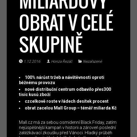
MILIARDOVÝ
OBRAT V CELÉ
SKUPINĚ
1.12.2016
Honza Řezáč
Nezařazené
100% nárůst tržeb a návštěvnosti oproti
běžnému provozu
nové distribuční centrum odbavilo přes
300
tisíc
kusů zboží
cz
celkově
roste v řádech desítek procent
obrat za
celou
Mall
Group – téměř miliarda
Kč
Mall.cz má za sebou osmidenní Black Friday, zatím
nejúspěšnější kampaň v historii a zároveň poslední
zatěžkávací zkoušku před Vánoci. Hladký průběh