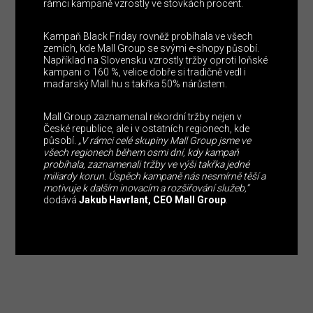
rámci kampaně vzrostly ve stovkách procent.
Kampaň Black Friday rovněž probíhala ve všech
zemích, kde Mall Group se svými e-shopy působí.
Například na Slovensku vzrostly tržby oproti loňské
kampani o 160 %, velice dobře si tradičně vedl i
maďarský Mall.hu s takřka 50% nárůstem.
Mall Group zaznamenal rekordní tržby nejen v
České republice, ale i v ostatních regionech, kde
působí.
„V rámci celé skupiny Mall Group jsme ve
všech regionech během osmi dní, kdy kampaň
probíhala, zaznamenali tržby ve výši takřka jedné
miliardy korun. Úspěch kampaně nás nesmírně těší a
motivuje k dalším inovacím a rozšiřování služeb,“
dodává
Jakub Havrlant, CEO Mall Group
.