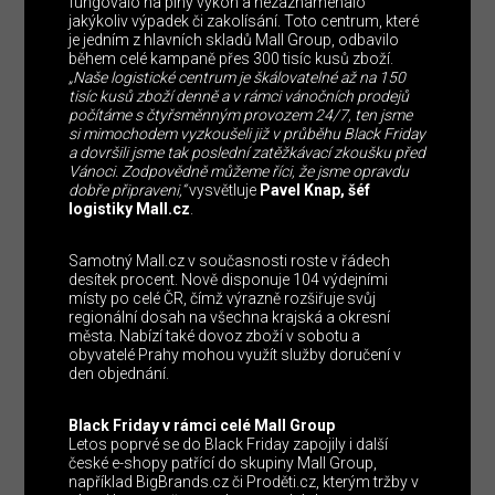
fungovalo na plný výkon a nezaznamenalo
jakýkoliv výpadek či zakolísání. Toto centrum, které
je jedním z hlavních skladů Mall Group, odbavilo
během celé kampaně přes 300 tisíc kusů zboží.
„Naše logistické centrum je škálovatelné až na 150
tisíc kusů zboží denně a v rámci vánočních prodejů
počítáme s čtyřsměnným provozem 24/7, ten jsme
si mimochodem vyzkoušeli již v průběhu Black Friday
a dovršili jsme tak poslední zatěžkávací zkoušku před
Vánoci. Zodpovědně můžeme říci, že jsme opravdu
dobře připraveni,“
vysvětluje
Pavel Knap, šéf
logistiky Mall.cz
.
Samotný Mall.cz v současnosti roste v řádech
desítek procent. Nově disponuje 104 výdejními
místy po celé ČR, čímž výrazně rozšiřuje svůj
regionální dosah na všechna krajská a okresní
města. Nabízí také dovoz zboží v sobotu a
obyvatelé Prahy mohou využít služby doručení v
den objednání.
Black
Friday
v
rámci
celé
Mall
Group
Letos poprvé se do Black Friday zapojily i další
české e-shopy patřící do skupiny Mall Group,
například BigBrands.cz či Proděti.cz, kterým tržby v