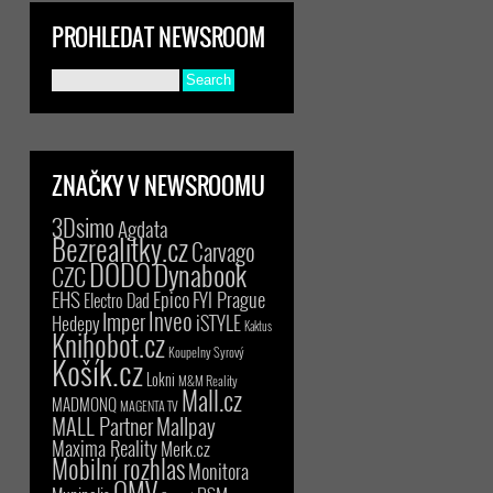
PROHLEDAT NEWSROOM
ZNAČKY V NEWSROOMU
3Dsimo
Agdata
Bezrealitky.cz
Carvago
DODO
Dynabook
CZC
EHS
Epico
FYI Prague
Electro Dad
Inveo
Imper
iSTYLE
Hedepy
Kaktus
Knihobot.cz
Koupelny Syrový
Košík.cz
Lokni
M&M Reality
Mall.cz
MADMONQ
MAGENTA TV
MALL Partner
Mallpay
Maxima Reality
Merk.cz
Mobilní rozhlas
Monitora
OMV