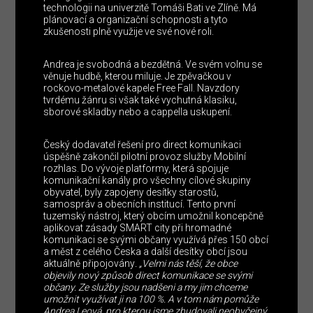
technologii na univerzitě Tomáši Bati ve Zlíně. Má
plánovací a organizační schopnosti a tyto
zkušenosti plně využije ve své nové roli.
Andrea je svobodná a bezdětná. Ve svém volnu se
věnuje hudbě, kterou miluje. Je zpěvačkou v
rockovo-metalové kapele Free Fall. Navzdory
tvrdému žánru si však také vychutná klasiku,
sborové skladby nebo a cappella uskupení.
Český dodavatel řešení pro direct komunikaci
úspěšně zakončil pilotní provoz služby Mobilní
rozhlas. Do vývoje platformy, která spojuje
komunikační kanály pro všechny cílové skupiny
obyvatel, byly zapojeny desítky starostů,
samospráv a obecních institucí. Tento první
tuzemský nástroj, který obcím umožnil koncepčně
aplikovat zásady SMART city při hromadné
komunikaci se svými občany využívá přes 150 obcí
a měst z celého Česka a další desítky obcí jsou
aktuálně připojovány
. „Velmi nás těší, že obce
objevily nový způsob direct komunikace se svými
občany. Ze služby jsou nadšeni a my jim chceme
umožnit využívat ji na 100 %. A v tom nám pomůže
Andrea Leová, pro kterou jsme zbudovali neobyčejný