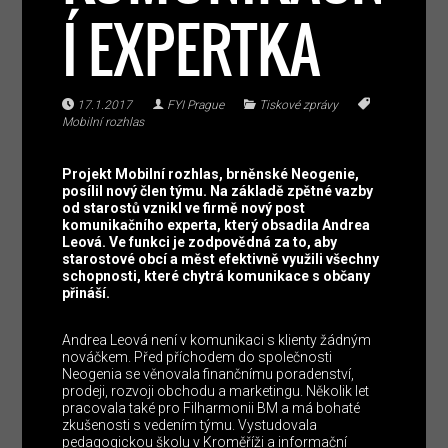
Í EXPERTKA
17.1.2017
FYI Prague
Tiskové zprávy
Mobilní rozhlas
Projekt Mobilní rozhlas, brněnské Neogenie,
posílil nový člen týmu. Na základě zpětné vazby
od starostů vznikl ve firmě nový post
komunikačního experta, který obsadila Andrea
Leová. Ve funkci je zodpovědná za to, aby
starostové obcí a měst efektivně využili všechny
schopnosti, které chytrá komunikace s občany
přináší.
Andrea Leová není v komunikaci s klienty žádným
nováčkem. Před příchodem do společnosti
Neogenia se věnovala finančnímu poradenství,
prodeji, rozvoji obchodu a marketingu. Několik let
pracovala také pro Filharmonii BM a má bohaté
zkušenosti s vedením týmu. Vystudovala
pedagogickou školu v Kroměříži a informační