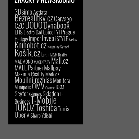
3Dsimo
Agdata
Bezrealitky.cz
Carvago
DODO
Dynabook
CZC
EHS
Epico
FYI Prague
Electro Dad
Inveo
Imper
iSTYLE
Hedepy
Kaktus
Knihobot.cz
Koupelny Syrový
Košík.cz
Lokni
M&M Reality
Mall.cz
MADMONQ
MAGENTA TV
MALL Partner
Mallpay
Maxima Reality
Merk.cz
Mobilní rozhlas
Monitora
OMV
RSM
Munipolis
Ownest
Seyfor
Skladon
T-
skinners
T-Mobile
Business
TOKOZ
Toshiba
Turris
Uber
V-Sharp
Ydistri