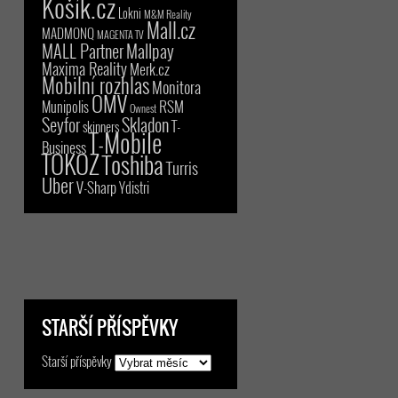
Košík.cz
Lokni
M&M Reality
Mall.cz
MADMONQ
MAGENTA TV
MALL Partner
Mallpay
Maxima Reality
Merk.cz
Mobilní rozhlas
Monitora
OMV
RSM
Munipolis
Ownest
Seyfor
Skladon
T-
skinners
T-Mobile
Business
TOKOZ
Toshiba
Turris
Uber
V-Sharp
Ydistri
STARŠÍ PŘÍSPĚVKY
Starší příspěvky