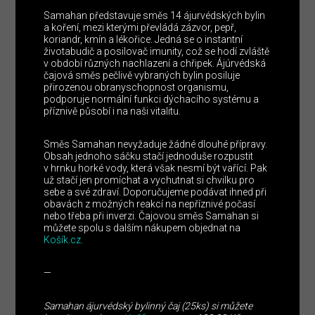
Samahan představuje směs 14 ájurvédských bylin
a koření, mezi kterými převládá zázvor, pepř,
koriandr, kmín a lékořice. Jedná se o instantní
životabudič a posilovač imunity, což se hodí zvláště
v období různých nachlazení a chřipek. Ájúrvédská
čajová směs pečlivě vybraných bylin posiluje
přirozenou obranyschopnost organismu,
podporuje normální funkci dýchacího systému a
příznivě působí i na naši vitalitu.
Směs Samahan nevyžaduje žádné dlouhé přípravy.
Obsah jednoho sáčku stačí jednoduše rozpustit
v hrnku horké vody, která však nesmí být vařící. Pak
už stačí jen promíchat a vychutnat si chvilku pro
sebe a své zdraví. Doporučujeme podávat ihned při
obavách z možných reakcí na nepříznivé počasí
nebo třeba při inverzi. Čajovou směs Samahan si
můžete spolu s dalším nákupem objednat na
Košík.cz.
—
Samahan ájurvédský bylinný čaj (25ks) si můžete