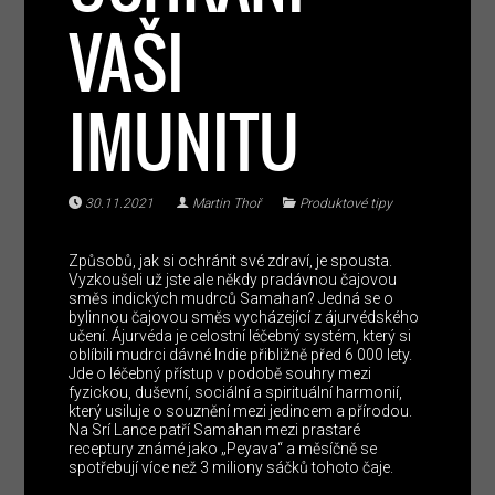
VAŠI
IMUNITU
30.11.2021
Martin Thoř
Produktové tipy
Způsobů, jak si ochránit své zdraví, je spousta.
Vyzkoušeli už jste ale někdy pradávnou čajovou
směs indických mudrců Samahan? Jedná se o
bylinnou čajovou směs vycházející z ájurvédského
učení. Ájurvéda je celostní léčebný systém, který si
oblíbili mudrci dávné Indie přibližně před 6 000 lety.
Jde o léčebný přístup v podobě souhry mezi
fyzickou, duševní, sociální a spirituální harmonií,
který usiluje o souznění mezi jedincem a přírodou.
Na Srí Lance patří Samahan mezi prastaré
receptury známé jako „Peyava“ a měsíčně se
spotřebují více než 3 miliony sáčků tohoto čaje.