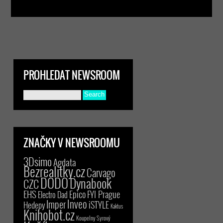
PROHLEDAT NEWSROOM
ZNAČKY V NEWSROOMU
3Dsimo
Agdata
Bezrealitky.cz
Carvago
DODO
Dynabook
CZC
EHS
Epico
FYI Prague
Electro Dad
Inveo
Imper
iSTYLE
Hedepy
Kaktus
Knihobot.cz
Koupelny Syrový