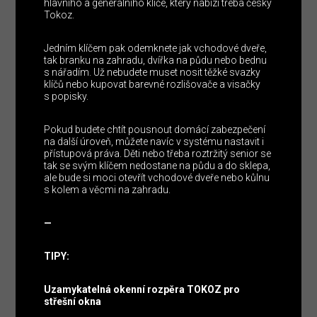
hlavního a generálního klíče, který nabízí třeba český
Tokoz.
Jedním klíčem pak odemknete jak vchodové dveře,
tak branku na zahradu, dvířka na půdu nebo bednu
s nářadím. Už nebudete muset nosit těžké svazky
klíčů nebo kupovat barevné rozlišovače a visačky
s popisky.
Pokud budete chtít pousnout domácí zabezpečení
na další úroveň, můžete navíc v systému nastavit i
přístupová práva. Děti nebo třeba roztržitý senior se
tak se svým klíčem nedostane na půdu a do sklepa,
ale bude si moci otevřít vchodové dveře nebo kůlnu
s kolem a věcmi na zahradu.
—
TIPY:
Uzamykatelná okenní rozpěra TOKOZ pro
střešní okna