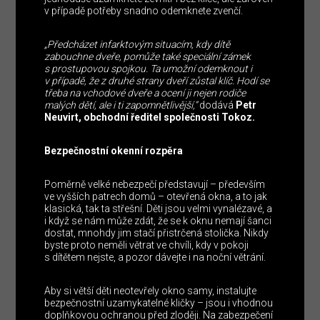
v případě potřeby snadno odemknete zvenčí.
„Předcházet infarktovým situacím, kdy dítě
zabouchne dveře, pomůže také speciální zámek
s prostupovou spojkou. Ta umožní odemknout i
v případě, že z druhé strany dveří zůstal klíč. Hodí se
třeba na vchodové dveře a ocení ji nejen rodiče
malých dětí, ale i ti zapomnětlivější,“
dodává
Petr
Neuvirt, obchodní ředitel společnosti Tokoz.
Bezpečnostní okenní rozpěra
Poměrně velké nebezpečí představují – především
ve vyšších patrech domů – otevřená okna, a to jak
klasická, tak ta střešní. Děti jsou velmi vynalézavé, a
i když se nám může zdát, že se k oknu nemají šanci
dostat, mnohdy jim stačí přistrčená stolička. Nikdy
byste proto neměli větrat ve chvíli, kdy v pokoji
s dítětem nejste, a pozor dávejte i na noční větrání.
Aby si větší děti neotevřely okno samy, instalujte
bezpečnostní uzamykatelné kličky – jsou i vhodnou
doplňkovou ochranou před zloději. Na zabezpečení