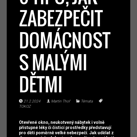
ZABEZPEČIT
DOMÁCNOST
S MALÝMI
DĚTMI
21.2.2024
Martin Thoř
Témata
TOKOZ
Otevřené okno, neukotvený nábytek i volně
přístupné léky či čisticí prostředky představují
pro děti poměrně velké nebezpečí. Jak udělat z