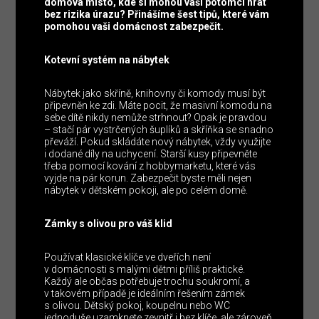
domova místo, kde si mohou vaši potomci hrát
bez rizika úrazu? Přinášíme šest tipů, které vám
pomohou vaši domácnost zabezpečit.
Kotevní systém na nábytek
Nábytek jako skříně, knihovny či komody musí být
připevněn ke zdi. Máte pocit, že masivní komodu na
sebe dítě nikdy nemůže strhnout? Opak je pravdou
– stačí pár vystrčených šuplíků a skříňka se snadno
převáží. Pokud skládáte nový nábytek, vždy využijte
i dodané díly na uchycení. Starší kusy připevněte
třeba pomocí kování z hobbymarketu, které vás
vyjde na pár korun. Zabezpečit byste měli nejen
nábytek v dětském pokoji, ale po celém domě.
Zámky s olivou pro váš klid
Používat klasické klíče ve dveřích není
v domácnosti s malými dětmi příliš praktické.
Každý ale občas potřebuje trochu soukromí, a
v takovém případě je ideálním řešením zámek
s olivou. Dětský pokoj, koupelnu nebo WC
jednoduše uzamknete zevnitř i bez klíče, ale zároveň