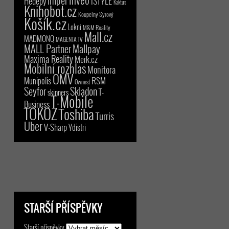
iSTYLE
Hedepy
Kaktus
Knihobot.cz
Koupelny Syrový
Košík.cz
Lokni
M&M Reality
Mall.cz
MADMONQ
MAGENTA TV
MALL Partner
Mallpay
Maxima Reality
Merk.cz
Mobilní rozhlas
Monitora
OMV
RSM
Munipolis
Ownest
Seyfor
Skladon
T-
skinners
T-Mobile
Business
TOKOZ
Toshiba
Turris
Uber
V-Sharp
Ydistri
STARŠÍ PŘÍSPĚVKY
Starší příspěvky