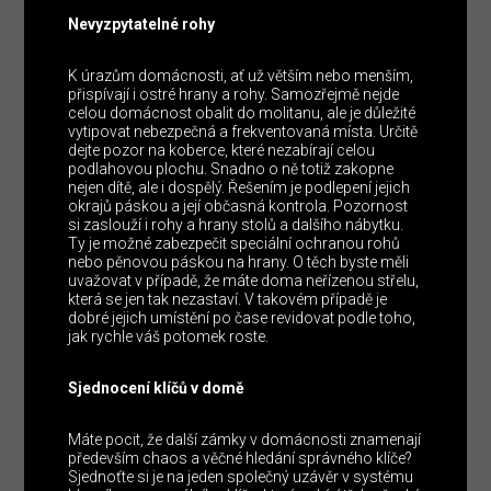
Nevyzpytatelné rohy
K úrazům domácnosti, ať už větším nebo menším,
přispívají i ostré hrany a rohy. Samozřejmě nejde
celou domácnost obalit do molitanu, ale je důležité
vytipovat nebezpečná a frekventovaná místa. Určitě
dejte pozor na koberce, které nezabírají celou
podlahovou plochu. Snadno o ně totiž zakopne
nejen dítě, ale i dospělý. Řešením je podlepení jejich
okrajů páskou a její občasná kontrola. Pozornost
si zaslouží i rohy a hrany stolů a dalšího nábytku.
Ty je možné zabezpečit speciální ochranou rohů
nebo pěnovou páskou na hrany. O těch byste měli
uvažovat v případě, že máte doma neřízenou střelu,
která se jen tak nezastaví. V takovém případě je
dobré jejich umístění po čase revidovat podle toho,
jak rychle váš potomek roste.
Sjednocení klíčů v domě
Máte pocit, že další zámky v domácnosti znamenají
především chaos a věčné hledání správného klíče?
Sjednoťte si je na jeden společný uzávěr v systému