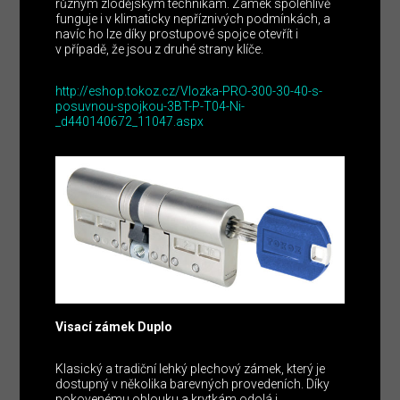
různým zlodějským technikám. Zámek spolehlivě
funguje i v klimaticky nepříznivých podmínkách, a
navíc ho lze díky prostupové spojce otevřít i
v případě, že jsou z druhé strany klíče.
http://eshop.tokoz.cz/Vlozka-PRO-300-30-40-s-
posuvnou-spojkou-3BT-P-T04-Ni-
_d440140672_11047.aspx
Visací zámek Duplo
Klasický a tradiční lehký plechový zámek, který je
dostupný v několika barevných provedeních. Díky
pokovenému oblouku a krytkám odolá i