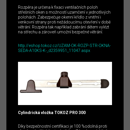
Rozpěra je určena k fixaci ventilačních poloh
střešních oken s možností uzamčení v jednotlivých
polohách. Zabezpečuje okenní křídlo z vnitřní i
venkovní strany proti nežádoucímu otevření v době
větrání. Rozpěra tak například zabrání dětem vylézt
na střechu a zároveň umožní bezpečné větrání.
http://eshop.tokoz.cz/UZAM-OK-ROZP-STR-OKNA-
SEDA-A10KS-K-_d2359951_11047.aspx
Cylindrická vložka TOKOZ PRO 300
Díky
bezpečnostní certifikaci je 100 %odolná proti