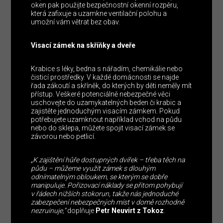
oken pak použijte bezpečnostní okenní rozpěru,
která zafixuje a uzamkne ventilační polohu a
umožní vám větrat bez obav.
Visací zámek na skříňky a dveře
Krabice s léky, bedna s nářadím, chemikálie nebo
čisticí prostředky. V každé domácnosti se najde
řada zákoutí a skříněk, do kterých by děti neměly mít
přístup. Veškeré potenciálně nebezpečné věci
uschovejte do uzamykatelných beden či krabic a
zajistěte jednoduchým visacím zámkem. Pokud
potřebujete uzamknout například vchod na půdu
nebo do sklepa, můžete spojit visací zámek se
závorou nebo petlicí.
„K zajištění hůře dostupných dvířek – třeba těch na
půdu – můžeme využít zámek s dlouhým
odnímatelným obloukem, se kterým se dobře
manipuluje. Pořizovací náklady se přitom pohybují
v řádech nižších stokorun, takže nás jednoduché
zabezpečení nebezpečných míst v domě rozhodně
nezruinuje,“
doplňuje
Petr Neuvirt z Tokoz
.