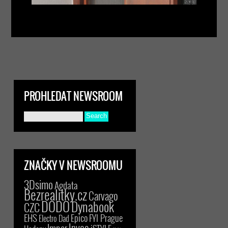
PROHLEDAT NEWSROOM
ZNAČKY V NEWSROOMU
3Dsimo
Agdata
Bezrealitky.cz
Carvago
DODO
Dynabook
CZC
EHS
Epico
FYI Prague
Electro Dad
Inveo
Imper