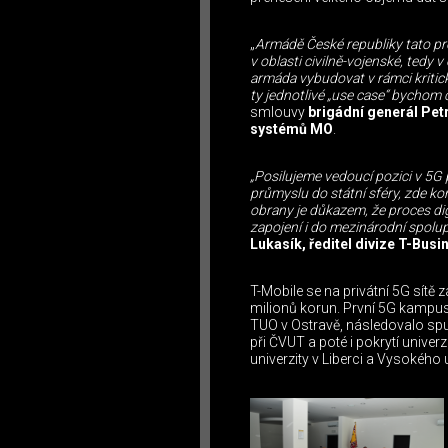
„
Armádě České republiky tato pro
v oblasti civilně-vojenské, tedy
armáda vybudovat v rámci kritic
ty jednotlivé „use case“ bychom 
smlouvy
brigádní generál Pet
systémů MO
.
„Posilujeme vedoucí pozici v 5G p
průmyslu do státní sféry, zde k
obrany je důkazem, že proces dig
zapojení i do mezinárodní spolup
Lukasík, ředitel divize T-Bus
T-Mobile se na privátní 5G sítě
milionů korun. První 5G kampus
TUO v Ostravě, následovalo spu
při ČVUT a poté i pokrytí unive
univerzity v Liberci a Vysokého