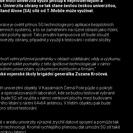
de moci univerzita využít přístup k nejmodernějším a
. Univerzita obrany se tak stane šestou českou univerzitou,
 Stand Alone (SA) sítě od T‑Mobile může využívat.
ráce je ověřit přínos 5G technologie pro aplikace bezpilotních
emních systémů, a to se zaměřením na různé oblasti jako řízení,
vání polohy apod. Tato privátní kampusová síť bude sloužit
zity obrany, případně ji využijí k testování i ostatní složky
tvoří velmi příznivé podmínky v oblasti vzdělávání, vědy a výzkumu.
asně sdílet poznatky z této špičkové technologie jak v rámci
civilním univerzitám, výzkumným institucím a firmám,
“
oké vojenské školy brigádní generálka Zuzana Kročová.
ři univerzitní objekty. V Kasárnách Černá Pole půjde o pokrytí
n a specializovaných laboratoří, kde se budou testovat vybrané
tu bude 5G síť využita v rámci venkovní plochy mezi budovami
ího létání s raritní 64×64 anténou. V třetím objektu pak bude
pro síťové testování.
ě v areálu univerzity výrazně zrychlí datové spojení a pomůže tak
ch technologií. Kromě rychlejšího přenosu dat umožní 5G síť také
nízkou latencí.