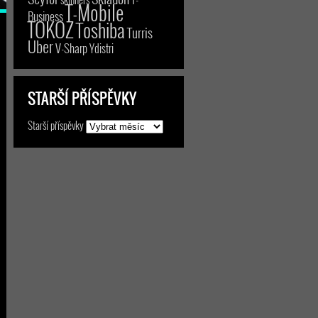
T-Mobile
Business
TOKOZ
Toshiba
Turris
Uber
V-Sharp
Ydistri
STARŠÍ PŘÍSPĚVKY
Starší příspěvky