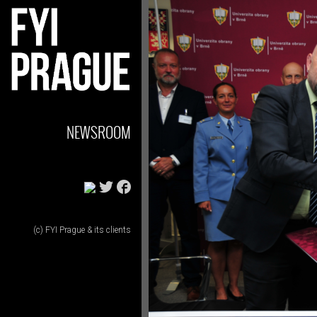
NEWSROOM
(c) FYI Prague & its clients