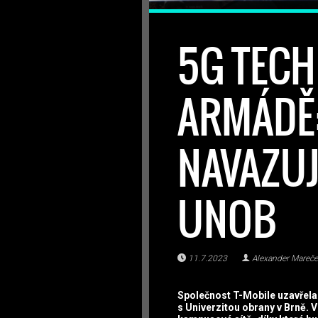
5G TECH
ARMÁDĚ:
NAVAZUJ
UNOB
11.7.2023
Alexander Mareč
Společnost T-Mobile uzavřel
s Univerzitou obrany v Brně. 