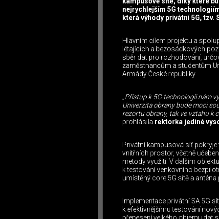
kampusové sítě, díky které bu
nejrychlejším 5G technologiím
která výhody privátní 5G, tzv.
Hlavním cílem projektu a spolup
létajících a bezosádkových poz
sběr dat pro rozhodování, určo
zaměstnancům a studentům Univer
Armády České republiky.
„
Přístup k 5G technologii nám vy
Univerzita obrany bude moci souč
rezortu obrany, tak ve vztahu k 
prohlásila
rektorka jediné vys
Privátní kampusová síť pokryje t
vnitřních prostor, včetně učebe
metody využití. V dalším objek
k testování venkovního bezpilotn
umístěný core 5G sítě a anténa 
Implementace privátní SA 5G sít
k efektivnějšímu testování nový
přenesení velkého objemu dat s 