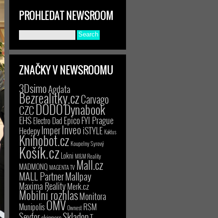
PROHLEDAT NEWSROOM
ZNAČKY V NEWSROOMU
3Dsimo
Agdata
Bezrealitky.cz
Carvago
DODO
Dynabook
CZC
EHS
Epico
FYI Prague
Electro Dad
Inveo
Imper
iSTYLE
Hedepy
Kaktus
Knihobot.cz
Koupelny Syrový
Košík.cz
Lokni
M&M Reality
Mall.cz
MADMONQ
MAGENTA TV
MALL Partner
Mallpay
Maxima Reality
Merk.cz
Mobilní rozhlas
Monitora
OMV
RSM
Munipolis
Ownest
Seyfor
Skladon
T-
skinners