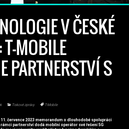
NOLOGIE V ČESKÉ
 T-MOBILE
E PARTNERSTVÍ S
ek
Tiskové zprávy
T-Mobile
a 11. července 2023 memorandum o dlouhodobé spolupráci
V rámci partnerství dodá mobilní operátor své řešení 5G