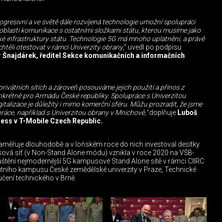
gresivní a ve světě dále rozvíjená technologie umožní spolupráci
 v oblasti komunikace s ostatními složkami státu, kterou musíme jako
ké infrastruktury státu. Technologie 5G má mnoho uplatnění, a právě
chtěli otestovat v rámci Univerzity obrany
,“ uvedl po podpisu
r Šnajdárek, ředitel Sekce komunikačních a informačních
rivátních sítích a zároveň posouváme jejich použití a přínos z
onkrétně pro Armádu České republiky. Spolupráce s Univerzitou
italizace je důležitý i mimo komerční sféru. Můžu prozradit, že jsme
ráce, například s Univerzitou obrany v Mnichově,“
doplňuje
Luboš
iness v T-Mobile Czech Republic.
 zaměřuje dlouhodobě a v loňském roce do nich investoval desítky
ová síť (v Non-Stand Alone módu) vznikla v roce 2020 na VŠB-
štění nejmodernější 5G kampusové Stand Alone sítě v rámci CIIRC
rzitního kampusu České zemědělské univerzity v Praze, Technické
 učení technického v Brně.