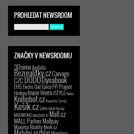
PROHLEDAT NEWSROOM
ZNAČKY V NEWSROOMU
3Dsimo
Agdata
Bezrealitky.cz
Carvago
DODO
Dynabook
CZC
EHS
Epico
FYI Prague
Electro Dad
Inveo
Imper
iSTYLE
Hedepy
Kaktus
Knihobot.cz
Koupelny Syrový
Košík.cz
Lokni
M&M Reality
Mall.cz
MADMONQ
MAGENTA TV
MALL Partner
Mallpay
Maxima Reality
Merk.cz
Mobilní rozhlas
Monitora