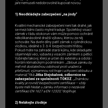
jaře nemuseli nedobrovolně kupovat novou.
1) Neodkládejte zabezpečení „na jindy“
Kvalitní mechanické zabezpečení není tak drahé, jak
se mezi lidmi často mylně traduje. Spolehlivý visací
zámek v řádu stokorun vám může pomoci ochránit
několikanásobně dražší výbavu, kterou za něj
schováte. Na dveře dílny patří zámek s cylindrickou
vložkou, ideálně s 3. či 4. bezpečnostní třídou.
Pokud máte na zahradě starší kůlnu, kde skladujete
objemnější věci, vybavte ji visacím zámkem s petlicí.
Vybírejte takový, který je určen do exteriéru a odolá i
horším klimatickým podmínkám.
„Oblouk zámku by
měl mít dostatečnou odolnost proti uražení a
přeříznutí, významnou roli hraje i uchycení oblouku a
materiál,“
říká
Jitka Stejskalová, odbornice na
zabezpečení ze společnosti TOKOZ.
„Známkou
kvality je rovněž bezpečnostní certifikace – vždy
byste měli hledat u zámku informaci o nezávislé
certifikaci EN 1627 a EN 12320,“
doplňuje.
2) Nelákejte zloděje