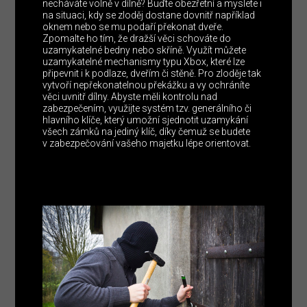
necháváte volně v dílně? Buďte obezřetní a myslete i
na situaci, kdy se zloděj dostane dovnitř například
oknem nebo se mu podaří překonat dveře.
Zpomalte ho tím, že dražší věci schováte do
uzamykatelné bedny nebo skříně. Využít můžete
uzamykatelné mechanismy typu Xbox, které lze
připevnit i k podlaze, dveřím či stěně. Pro zloděje tak
vytvoří nepřekonatelnou překážku a vy ochráníte
věci uvnitř dílny. Abyste měli kontrolu nad
zabezpečením, využijte systém tzv. generálního či
hlavního klíče, který umožní sjednotit uzamykání
všech zámků na jediný klíč, díky čemuž se budete
v zabezpečování vašeho majetku lépe orientovat.