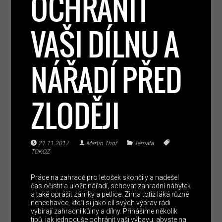
OCHRÁNIT
VAŠI DÍLNU A
NÁŘADÍ PŘED
ZLODĚJI
21.11.2017
Martin Thoř
Témata
TOKOZ
Práce na zahradě pro letošek skončily a nadešel
čas očistit a uložit nářadí, schovat zahradní nábytek
a také oprášit zámky a petlice. Zima totiž láká různé
nenechavce, kteří si jako cíl svých výprav rádi
vybírají zahradní kůlny a dílny. Přinášíme několik
tipů, jak jednoduše ochránit vaši výbavu, abyste na