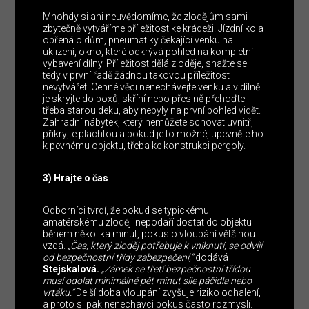
Mnohdy si ani neuvědomíme, že zlodějům sami
zbytečně vytváříme příležitost ke krádeži. Jízdní kola
opřená o dům, pneumatiky čekající venku na
uklizení, okno, které odkrývá pohled na kompletní
vybavení dílny. Příležitost dělá zloděje, snažte se
tedy v první řadě žádnou takovou příležitost
nevytvářet. Cenné věci nenechávejte venku a v dílně
je skryjte do boxů, skříní nebo přes ně přehoďte
třeba starou deku, aby nebyly na první pohled vidět.
Zahradní nábytek, který nemůžete schovat uvnitř,
přikryjte plachtou a pokud je to možné, upevněte ho
k pevnému objektu, třeba ke konstrukci pergoly.
3) Hrajte o čas
Odborníci tvrdí, že pokud se typickému
amatérskému zloději nepodaří dostat do objektu
během několika minut, pokus o vloupání většinou
vzdá.
„Čas, který zloděj potřebuje k vniknutí, se odvíjí
od bezpečnostní třídy zabezpečení,“
dodává
Stejskalová.
„Zámek se třetí bezpečnostní třídou
musí odolat minimálně pět minut síle páčidla nebo
vrtáku.“
Delší doba vloupání zvyšuje riziko odhalení,
a proto si pak nenechavci pokus často rozmyslí.