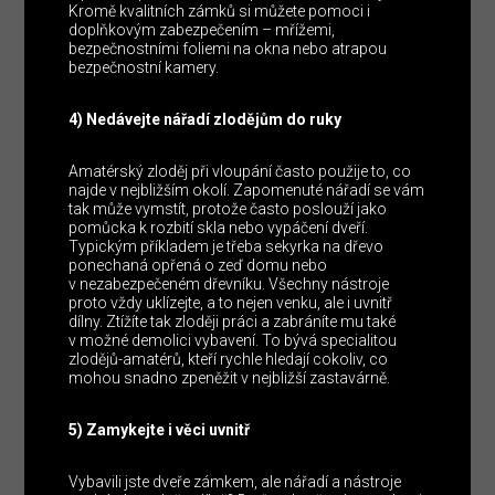
Kromě kvalitních zámků si můžete pomoci i
doplňkovým zabezpečením – mřížemi,
bezpečnostními foliemi na okna nebo atrapou
bezpečnostní kamery.
4) Nedávejte nářadí zlodějům do ruky
Amatérský zloděj při vloupání často použije to, co
najde v nejbližším okolí. Zapomenuté nářadí se vám
tak může vymstít, protože často poslouží jako
pomůcka k rozbití skla nebo vypáčení dveří.
Typickým příkladem je třeba sekyrka na dřevo
ponechaná opřená o zeď domu nebo
v nezabezpečeném dřevníku. Všechny nástroje
proto vždy uklízejte, a to nejen venku, ale i uvnitř
dílny. Ztížíte tak zloději práci a zabráníte mu také
v možné demolici vybavení. To bývá specialitou
zlodějů-amatérů, kteří rychle hledají cokoliv, co
mohou snadno zpeněžit v nejbližší zastavárně.
5) Zamykejte i věci uvnitř
Vybavili jste dveře zámkem, ale nářadí a nástroje