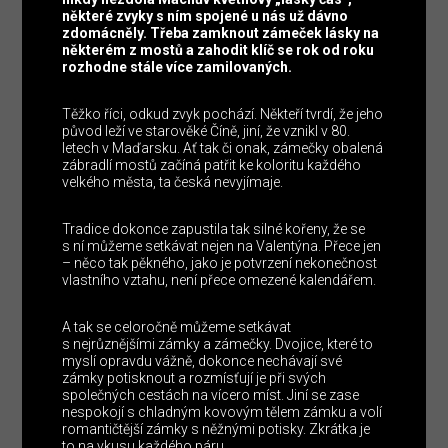
některé zvyky s ním spojené u nás už dávno
zdomácněly. Třeba zamknout zámeček lásky na
některém z mostů a zahodit klíč se rok od roku
rozhodne stále více zamilovaných.
Těžko říci, odkud zvyk pochází. Někteří tvrdí, že jeho
původ leží ve starověké Číně, jiní, že vznikl v 80.
letech v Maďarsku. Ať tak či onak, zámečky obalená
zábradlí mostů začíná patřit ke koloritu každého
velkého města, ta česká nevyjímaje.
Tradice dokonce zapustila tak silné kořeny, že se
s ní můžeme setkávat nejen na Valentýna. Přece jen
– něco tak pěkného, jako je potvrzení nekonečnost
vlastního vztahu, není přece omezené kalendářem.
A tak se celoročně můžeme setkávat
s nejrůznějšími zámky a zámečky. Dvojice, které to
myslí opravdu vážně, dokonce nechávají své
zámky potisknout a rozmísťují je při svých
společných cestách na vícero míst. Jiní se zase
nespokojí s chladným kovovým tělem zámku a volí
romantičtější zámky s něžnými potisky. Zkrátka je
to na vkusu každého páru.