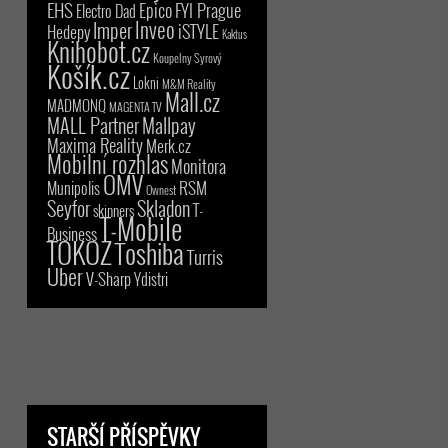
EHS
Epico
FYI Prague
Electro Dad
Inveo
Imper
iSTYLE
Hedepy
Kaktus
Knihobot.cz
Koupelny Syrový
Košík.cz
Lokni
M&M Reality
Mall.cz
MADMONQ
MAGENTA TV
MALL Partner
Mallpay
Maxima Reality
Merk.cz
Mobilní rozhlas
Monitora
OMV
RSM
Munipolis
Ownest
Seyfor
Skladon
T-
skinners
T-Mobile
Business
TOKOZ
Toshiba
Turris
Uber
V-Sharp
Ydistri
STARŠÍ PŘÍSPĚVKY