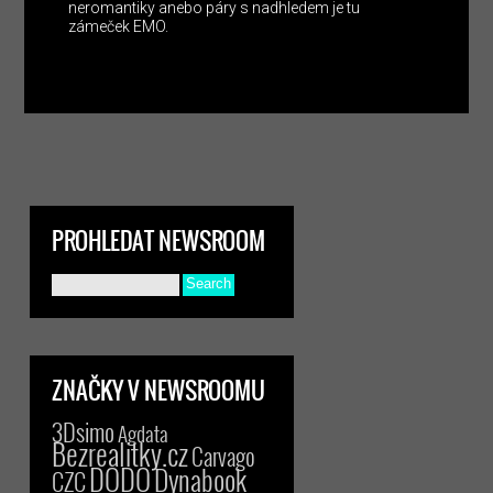
neromantiky anebo páry s nadhledem je tu
zámeček EMO.
PROHLEDAT NEWSROOM
ZNAČKY V NEWSROOMU
3Dsimo
Agdata
Bezrealitky.cz
Carvago
DODO
Dynabook
CZC