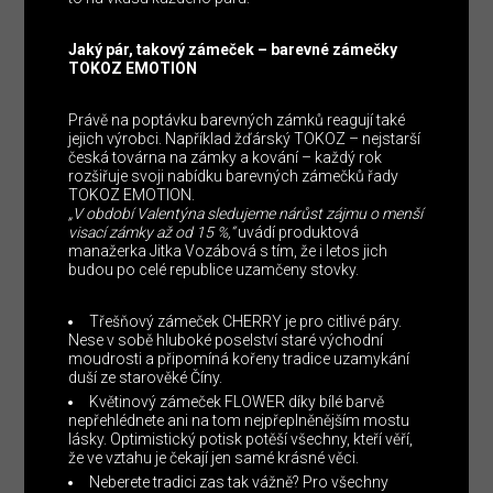
Jaký pár, takový zámeček – barevné zámečky
TOKOZ EMOTION
Právě na poptávku barevných zámků reagují také
jejich výrobci. Například žďárský TOKOZ – nejstarší
česká továrna na zámky a kování – každý rok
rozšiřuje svoji nabídku barevných zámečků řady
TOKOZ EMOTION.
„V období Valentýna sledujeme nárůst zájmu o menší
visací zámky až od 15 %,“
uvádí produktová
manažerka Jitka Vozábová s tím, že i letos jich
budou po celé republice uzamčeny stovky.
Třešňový zámeček CHERRY je pro citlivé páry.
Nese v sobě hluboké poselství staré východní
moudrosti a připomíná kořeny tradice uzamykání
duší ze starověké Číny.
Květinový zámeček FLOWER díky bílé barvě
nepřehlédnete ani na tom nejpřeplněnějším mostu
lásky. Optimistický potisk potěší všechny, kteří věří,
že ve vztahu je čekají jen samé krásné věci.
Neberete tradici zas tak vážně? Pro všechny