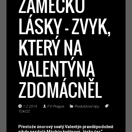
ZÁMEČKŮ
LÁSKY – ZVYK,
KTERÝ NA
VALENTÝNA
ZDOMÁCNĚL
1.2.2014
FYI Prague
Produktové tipy
TOKOZ
Přestože únorový svatý Valentýn pravděpodobně
nikdy nezdolá Máchův květnový „lásky čas“,