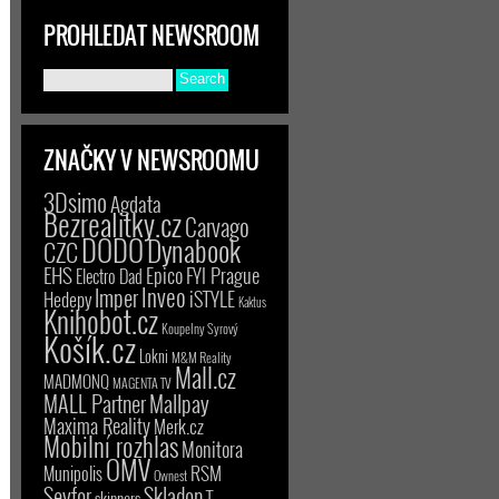
PROHLEDAT NEWSROOM
ZNAČKY V NEWSROOMU
3Dsimo
Agdata
Bezrealitky.cz
Carvago
DODO
Dynabook
CZC
EHS
Epico
FYI Prague
Electro Dad
Inveo
Imper
iSTYLE
Hedepy
Kaktus
Knihobot.cz
Koupelny Syrový
Košík.cz
Lokni
M&M Reality
Mall.cz
MADMONQ
MAGENTA TV
MALL Partner
Mallpay
Maxima Reality
Merk.cz
Mobilní rozhlas
Monitora
OMV
RSM
Munipolis
Ownest
Seyfor
Skladon
T-
skinners