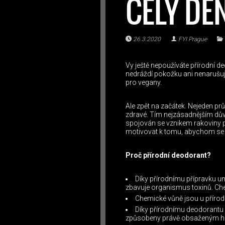
CELÝ DE
26.3.2020
FYI Prague
Vy ještě nepoužíváte přírodní 
nedráždí pokožku ani nenarušuje
pro vegany.
Ale zpět na začátek. Nejeden prů
zdravé. Tím nejzásadnějším důvo
spojován se vznikem rakoviny 
motivovat k tomu, abychom se v
Proč přírodní deodorant?
Díky přírodnímu přípravku umo
zbavuje organismus toxinů. Che
Chemické vůně jsou u přírod
Díky přírodnímu deodorantu 
způsobeny právě obsaženým hl