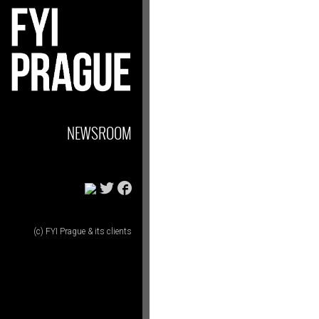
NEWSROOM
(c) FYI Prague & its clients