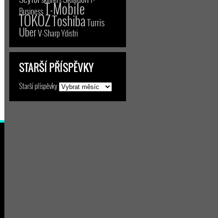
T-Mobile
Business
TOKOZ
Toshiba
Turris
Uber
V-Sharp
Ydistri
STARŠÍ PŘÍSPĚVKY
Starší příspěvky