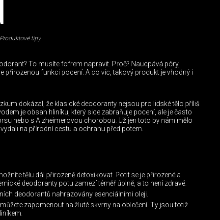
N
Produktové tipy
deodorant? To musíte fofrem napravit. Proč? Naucpává póry,
 přirozenou funkci pocení. A co víc, takový produkt je vhodný i
zkum dokázal, že klasické deodoranty nejsou pro lidské tělo příliš
dem je obsah hliníku, který sice zabraňuje pocení, ale je často
prsu nebo s Alzheimerovou chorobou. Už jen toto by nám mělo
ydali na přírodní cestu a ochranu před potem.
žníte tělu dál přirozeně detoxikovat. Potit se je přirozené a
mické deodoranty potu zamezí téměř úplně, a to není zdravé.
ních deodorantů nahrazovány esenciálními oleji.
můžete zapomenout na žluté skvrny na oblečení. Ty jsou totiž
iníkem.