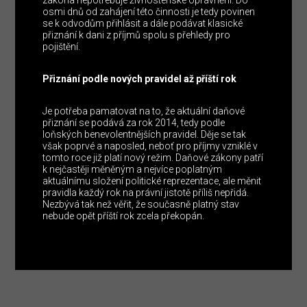
zákona nepotřebuje živnostenské oprávnění. Do
osmi dnů od zahájení této činnosti je tedy povinen
se k odvodům přihlásit a dále podávat klasické
přiznání k dani z příjmů spolu s přehledy pro
pojištění.
Přiznání podle nových pravidel až příští rok
Je potřeba pamatovat na to, že aktuální daňové
přiznání se podává za rok 2014, tedy podle
loňských benevolentnějších pravidel. Děje se tak
však poprvé a naposled, neboť pro příjmy vzniklé v
tomto roce již platí nový režim. Daňové zákony patří
k nejčastěji měněným a nejvíce poplatným
aktuálnímu složení politické reprezentace, ale měnit
pravidla každý rok na právní jistotě příliš nepřidá.
Nezbývá tak než věřit, že současně platný stav
nebude opět příští rok zcela překopán.