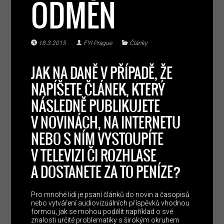
ODMĚN
18.3.2015
FYI Prague
Články
JAK NA DANĚ V PŘÍPADĚ, ŽE
NAPÍŠETE ČLÁNEK, KTERÝ
NÁSLEDNĚ PUBLIKUJETE
V NOVINÁCH, NA INTERNETU
NEBO S NÍM VYSTOUPÍTE
V TELEVIZI ČI ROZHLASE
A DOSTANETE ZA TO PENÍZE?
Pro mnohé lidi je psaní článků do novin a časopisů
nebo vytváření audiovizuálních příspěvků vhodnou
formou, jak se mohou podělit například o své
znalosti určité problematiky s širokým okruhem