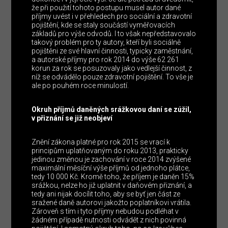
že při použití tohoto postupu musel autor dané
příjmy uvést i v přehledech pro sociální a zdravotní
pojištění, kde se staly součástí vyměřovacích
základů pro výše odvodů. I to však nepředstavovalo
takový problém pro ty autory, kteří byli sociálně
pojištěni ze své hlavní činnosti, typicky zaměstnání,
a autorské příjmy pro rok 2014 do výše 62 261
korun za rok se posuzovaly jako vedlejší činnost, z
níž se odvádělo pouze zdravotní pojištění. To vše je
ale po pouhém roce minulostí.
Okruh příjmů daněných srážkovou daní se zúžil,
v přiznání se již neobjeví
Znění zákona platné pro rok 2015 se vrací k
principům uplatňovaným do roku 2013, prakticky
jedinou změnou je zachování v roce 2014 zvýšené
maximální měsíční výše příjmů od jednoho plátce,
tedy 10 000 Kč. Kromě toho, že příjem je daněn 15%
srážkou, nelze ho již uplatnit v daňovém přiznání, a
tedy ani nijak docílit toho, aby se byť jen část ze
sražené daně autorovi jakožto poplatníkovi vrátila.
Zároveň s tím i tyto příjmy nebudou podléhat v
žádném případě nutnosti odvádět z nich povinná