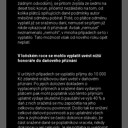
žádným odvodům), se přitom zvýšila ze sedmi na
deset tisíc korun, přičemž nezáleželo na tom, od
kolika plátců splňujících dané podmínky autor
měsíčně odměnu pobíral. Poté, co plátce odměnu
vyplatil již se sraženou daní, nemusel se příjem již
nikde vykazovat či přiznávat. Avšak „nemusel“
neznamenalo „nemohl“, v mnoha případech se to i
vyplatilo. Tato možnost však od nového roku opět
neplatí.
V loňském roce se mohlo vyplatit uvést nižší
honoráře do daňového přiznání
V určitých případech se vyplatilo příjmy do 10 000
Kč zdaněné srážkovou daní uvést v daňovém
přiznání. Po jejich doložení dokladem o
vyplacených příjmech a sražené dani vydaným
plátcem pak mohl poplatník vůči těmto příjmům
uplatnit výdaje skutečné či paušální ve výši 40 % a
daň z nich sražená se mu započetla na jeho
celkovou daňovou povinnost. Došlo tak ke snížení
celkové daňové povinnosti a po uplatnění všech
slev a zvýhodnění se často dokonce stávalo, že
část sražené daně se poplatníkovi vracela, někdy
dokonce i v její celé výši. Je ale potřeba si uvědomit,