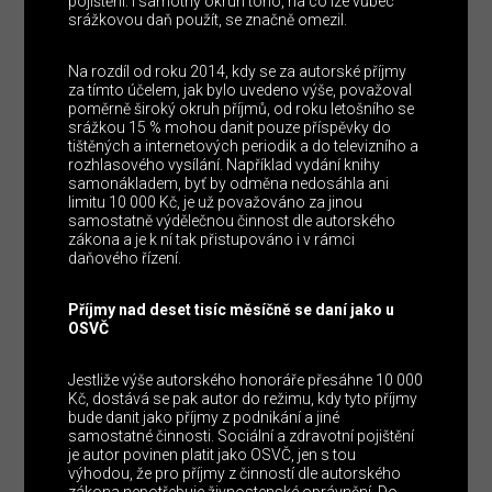
pojištění. I samotný okruh toho, na co lze vůbec
srážkovou daň použít, se značně omezil.
Na rozdíl od roku 2014, kdy se za autorské příjmy
za tímto účelem, jak bylo uvedeno výše, považoval
poměrně široký okruh příjmů, od roku letošního se
srážkou 15 % mohou danit pouze příspěvky do
tištěných a internetových periodik a do televizního a
rozhlasového vysílání. Například vydání knihy
samonákladem, byť by odměna nedosáhla ani
limitu 10 000 Kč, je už považováno za jinou
samostatně výdělečnou činnost dle autorského
zákona a je k ní tak přistupováno i v rámci
daňového řízení.
Příjmy nad deset tisíc měsíčně se daní jako u
OSVČ
Jestliže výše autorského honoráře přesáhne 10 000
Kč, dostává se pak autor do režimu, kdy tyto příjmy
bude danit jako příjmy z podnikání a jiné
samostatné činnosti. Sociální a zdravotní pojištění
je autor povinen platit jako OSVČ, jen s tou
výhodou, že pro příjmy z činností dle autorského