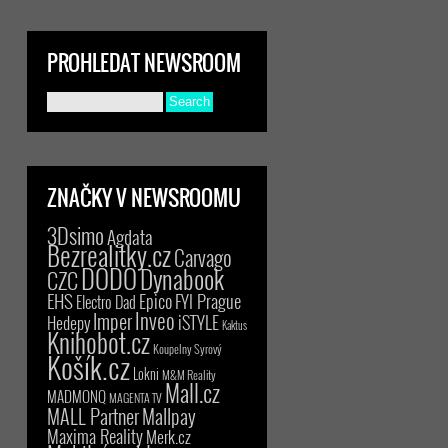
PROHLEDAT NEWSROOM
ZNAČKY V NEWSROOMU
3Dsimo
Agdata
Bezrealitky.cz
Carvago
DODO
Dynabook
CZC
EHS
Epico
FYI Prague
Electro Dad
Inveo
Imper
iSTYLE
Hedepy
Kaktus
Knihobot.cz
Koupelny Syrový
Košík.cz
Lokni
M&M Reality
Mall.cz
MADMONQ
MAGENTA TV
MALL Partner
Mallpay
Maxima Reality
Merk.cz