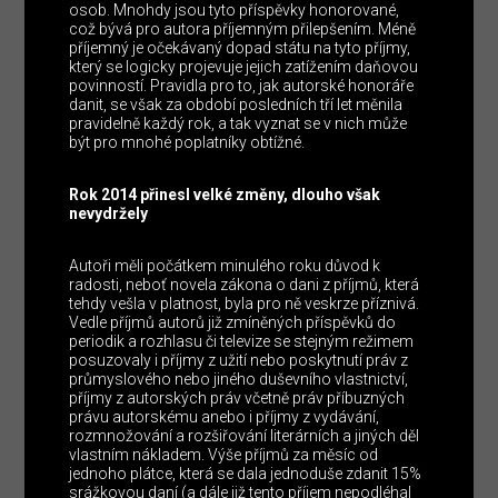
osob. Mnohdy jsou tyto příspěvky honorované,
což bývá pro autora příjemným přilepšením. Méně
příjemný je očekávaný dopad státu na tyto příjmy,
který se logicky projevuje jejich zatížením daňovou
povinností. Pravidla pro to, jak autorské honoráře
danit, se však za období posledních tří let měnila
pravidelně každý rok, a tak vyznat se v nich může
být pro mnohé poplatníky obtížné.
Rok 2014 přinesl velké změny, dlouho však
nevydržely
Autoři měli počátkem minulého roku důvod k
radosti, neboť novela zákona o dani z příjmů, která
tehdy vešla v platnost, byla pro ně veskrze příznivá.
Vedle příjmů autorů již zmíněných příspěvků do
periodik a rozhlasu či televize se stejným režimem
posuzovaly i příjmy z užití nebo poskytnutí práv z
průmyslového nebo jiného duševního vlastnictví,
příjmy z autorských práv včetně práv příbuzných
právu autorskému anebo i příjmy z vydávání,
rozmnožování a rozšiřování literárních a jiných děl
vlastním nákladem. Výše příjmů za měsíc od
jednoho plátce, která se dala jednoduše zdanit 15%
srážkovou daní (a dále již tento příjem nepodléhal