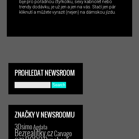
bije pro pořádnou čtyřkolku, sexy kabriolet nebo
trendy dodávku, je už jen a jen na vás. Stačí jen pár
kliknutí a můžete vyrazit (nejen) na dámskou jízdu.
PROHLEDAT NEWSROOM
ZNAČKY V NEWSROOMU
3Dsimo
Agdata
Bezrealitky.cz
Carvago