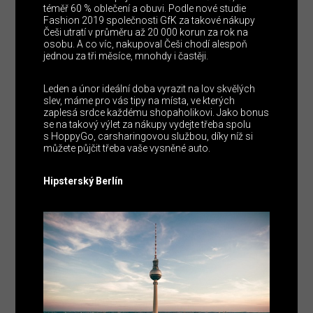
téměř 60 % oblečení a obuvi. Podle nové studie
Fashion 2019 společnosti GfK za takové nákupy
Češi utratí v průměru až 20 000 korun za rok na
osobu. A co víc, nakupoval Češi chodí alespoň
jednou za tři měsíce, mnohdy i častěji.
Leden a únor ideální doba vyrazit na lov skvělých
slev, máme pro vás tipy na místa, ve kterých
zaplesá srdce každému shopaholikovi. Jako bonus
se na takový výlet za nákupy vydejte třeba spolu
s HoppyGo, carsharingovou službou, díky níž si
můžete půjčit třeba vaše vysněné auto.
Hipsterský Berlín