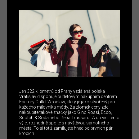
Jen 322 kilometrů od Prahy vzdálená polská
Vratislav disponuje outletovým nákupním centrem
Factory Outlet Wroclaw, který je jako stvořený pro
každého milovníka módy. Za zlomek ceny zde
nakoupíte takové značky jako Gino Rossi, Ecco,
Scotch & Soda nebo třeba Trussardi. A co víc, tento
výlet rozhodně spojte s návštěvou samotného
města. To si totiž zamilujete hned po prvních pár
krocích.