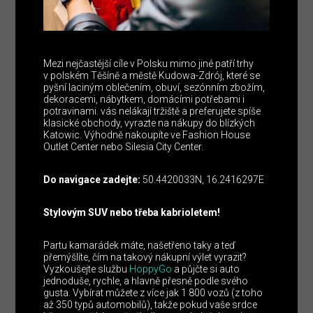
Mezi nejčastější cíle v Polsku mimo jiné patří trhy
v polském Těšíně a městě Kudowa-Zdrój, které se
pyšní laciným oblečením, obuví, sezónním zbožím,
dekoracemi, nábytkem, domácími potřebami i
potravinami. vás nelákají tržiště a preferujete spíše
klasické obchody, vyrazte na nákupy do blízkých
Katowic. Výhodně nakoupíte ve Fashion House
Outlet Center nebo Silesia City Center.
Do navigace zadejte:
50.4420033N, 16.2416297E
Stylovým SUV nebo třeba kabrioletem!
Partu kamarádek máte, našetřeno taky a teď
přemýšlíte, čím na takový nákupní výlet vyrazit?
Vyzkoušejte službu
HoppyGo
a půjčte si auto
jednoduše, rychle, a hlavně přesně podle svého
gusta. Vybírat můžete z více jak 1 800 vozů (z toho
až 350 typů automobilů), takže pokud vaše srdce