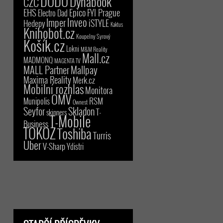
DODO
Dynabook
CZC
EHS
Epico
FYI Prague
Electro Dad
Inveo
Imper
iSTYLE
Hedepy
Kaktus
Knihobot.cz
Koupelny Syrový
Košík.cz
Lokni
M&M Reality
Mall.cz
MADMONQ
MAGENTA TV
MALL Partner
Mallpay
Maxima Reality
Merk.cz
Mobilní rozhlas
Monitora
OMV
RSM
Munipolis
Ownest
Seyfor
Skladon
T-
skinners
T-Mobile
Business
TOKOZ
Toshiba
Turris
Uber
V-Sharp
Ydistri