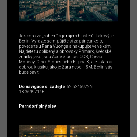
Je skoro za „rohem“ a je rájem hipsterů. Takový je
Berlín. Vyrazte sem, půjčte si za pár eur kolo,
povečeřte u Pana Vuonga a nakupujte ve velkém.
Najdete tu oblíbený a obrovský Primark, švédské
značky jako jsou Acne Studios, COS, Cheap
Monday, Other Stories nebo Filippa K, ale i starou
dobrou klasiku jako je Zara nebo H&M. Berlín vás
bude bavit!
Do navigace si zadejte
: 52.5245972N,
13.3699714E
Parndorf plný slev