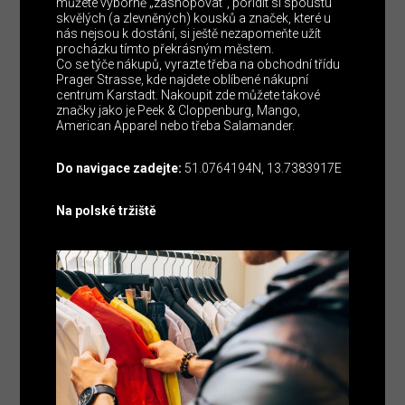
můžete výborně „zashopovat“, pořídit si spoustu
skvělých (a zlevněných) kousků a značek, které u
nás nejsou k dostání, si ještě nezapomeňte užít
procházku tímto překrásným městem.
Co se týče nákupů, vyrazte třeba na obchodní třídu
Prager Strasse, kde najdete oblíbené nákupní
centrum Karstadt. Nakoupit zde můžete takové
značky jako je Peek & Cloppenburg, Mango,
American Apparel nebo třeba Salamander.
Do navigace zadejte:
51.0764194N, 13.7383917E
Na polské tržiště