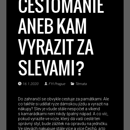
CESTOMÁNIE
ANEB KAM
VYRAZIT ZA
SLEVAMI?
16.1.2020
FYI Prague
Témata
Do zahraničí se obvykle cestuje za památkami. Ale
co takhle si udělat ryze dámskou jízdu a vyrazit na
nákupy? Slev je všude stále nespočet a víkend
s kamarádkami není nikdy špatný nápad. A co víc,
pokud vyrazíte ve voze, který dá vaší cestě ten
správný styl, bude zážitek na opravdu na jedničku.
Ve slevách nakupuje stále více a více Čechů, a to