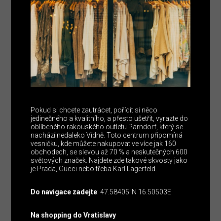
Pokud si chcete zautrácet, pořídit si něco
jedinečného a kvalitního, a přesto ušetřit, vyrazte do
oblíbeného rakouského outletu Parndorf, který se
nachází nedaleko Vídně. Toto centrum připomíná
vesničku, kde můžete nakupovat ve více jak 160
obchodech, se slevou až 70 % a neskutečných 600
světových značek. Najdete zde takové skvosty jako
je Prada, Gucci nebo třeba Karl Lagerfeld.
Do navigace zadejte
: 47.58405″N 16.50503E
Na shopping do Vratislavy