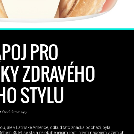
ÁPOJ PRO
ÍKY ZDRAVÉHO
HO STYLU
Produktové tipy
ou, ale v Latinské Americe, odkud tato značka pochází, byla
 Během 30 let se stala nejoblíbenějším rostlinným nápojem v zemích