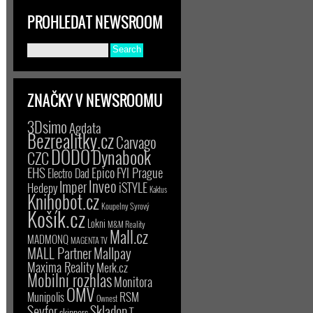
PROHLEDAT NEWSROOM
ZNAČKY V NEWSROOMU
3Dsimo
Agdata
Bezrealitky.cz
Carvago
DODO
Dynabook
CZC
EHS
Epico
FYI Prague
Electro Dad
Inveo
Imper
iSTYLE
Hedepy
Kaktus
Knihobot.cz
Koupelny Syrový
Košík.cz
Lokni
M&M Reality
Mall.cz
MADMONQ
MAGENTA TV
MALL Partner
Mallpay
Maxima Reality
Merk.cz
Mobilní rozhlas
Monitora
OMV
RSM
Munipolis
Ownest
Seyfor
Skladon
T-
skinners