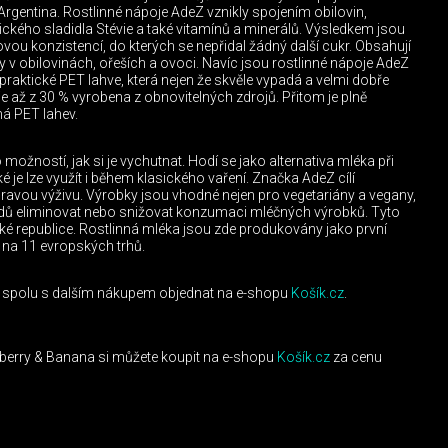
 Argentina. Rostlinné nápoje AdeZ vznikly spojením obilovin,
ckého sladidla Stévie a také vitamínů a minerálů. Výsledkem jsou
vou konzistencí, do kterých se nepřidal žádný další cukr. Obsahují
ry v obilovinách, ořeších a ovoci. Navíc jsou rostlinné nápoje AdeZ
 praktické PET lahve, která nejen že skvěle vypadá a velmi dobře
 je až z 30 % vyrobena z obnovitelných zdrojů. Přitom je plně
ná PET lahev.
ožností, jak si je vychutnat. Hodí se jako alternativa mléka při
ké je lze využít i během klasického vaření. Značka AdeZ cílí
dravou výživu. Výrobky jsou vhodné nejen pro vegetariány a vegany,
ůvodů eliminovat nebo snižovat konzumaci mléčných výrobků. Tyto
ské republice. Rostlinná mléka jsou zde produkovány jako první
y na 11 evropských trhů.
e spolu s dalším nákupem objednat na e-shopu
Košík.cz
.
berry & Banana si můžete koupit na e-shopu
Košík.cz
za cenu