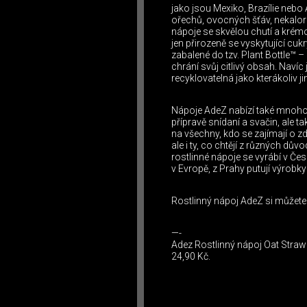
jako jsou Mexiko, Brazílie nebo
ořechů, ovocných šťáv, nekalori
nápoje se skvělou chutí a krémo
jen přirozeně se vyskytující cuk
zabalené do tzv. Plant Bottle™ –
chrání svůj citlivý obsah. Navíc
recyklovatelná jako kterákoliv ji
Nápoje AdeZ nabízí také mnoho m
přípravě snídaní a svačin, ale ta
na všechny, kdo se zajímají o z
ale i ty, co chtějí z různých d
rostlinné nápoje se vyrábí v Če
v Evropě, z Prahy putují výrobk
Rostlinný nápoj AdeZ si můžet
—-
Adez Rostlinný nápoj Oat Straw
24,90 Kč.