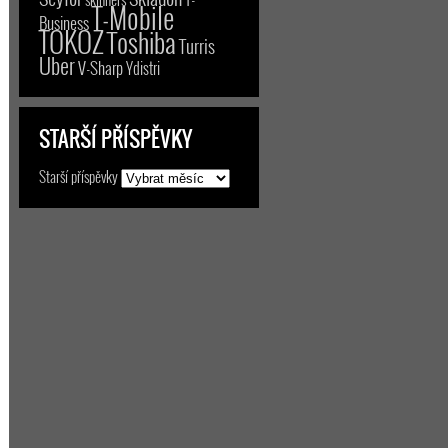
T-Mobile
Business
TOKOZ
Toshiba
Turris
Uber
V-Sharp
Ydistri
STARŠÍ PŘÍSPĚVKY
Starší příspěvky