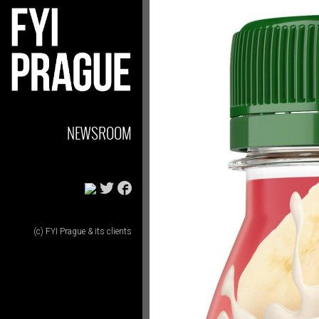
NEWSROOM
(c) FYI Prague & its clients