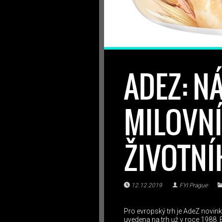
ADEZ: N
MILOVN
ŽIVOTNÍ
12.12.2019
FYI Prague
Pro evropský trh je AdeZ novink
uvedena na trh už v roce 1988.